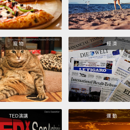
際上使
溫水比
己的能
寵 物
經 濟
TED演講
運 動