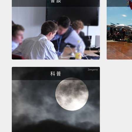
會 談
科 普