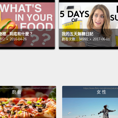
becaus
這一則
不只是
水狀況
裡...到底有什麼？
我的五天無糖日記
 • 2016-04-26
觀看次數：34991 • 2017-06-01
Okay, 
you ri
the an
harder
core t
Even b
廚 藝
女 性
produc
anybo
好，再
們很多