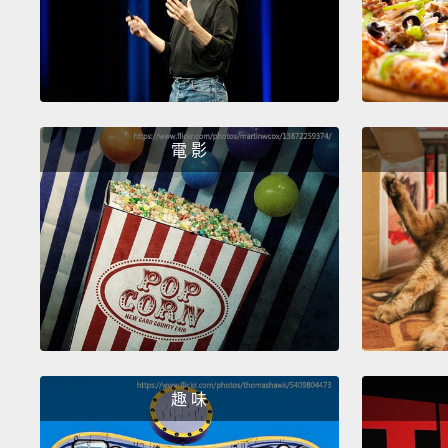
電 影
趣 味