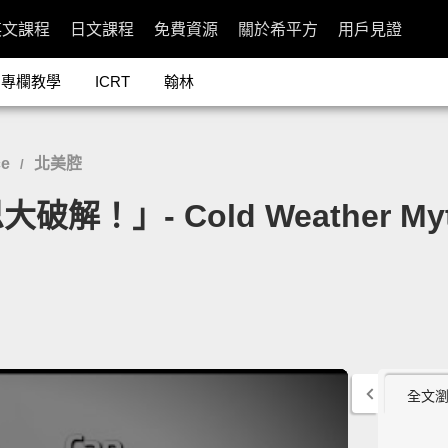
英文課程
日文課程
免費資源
關於希平方
用戶見證
專欄教學
ICRT
翰林
ce
北美腔
/
」- Cold Weather Myths
全文