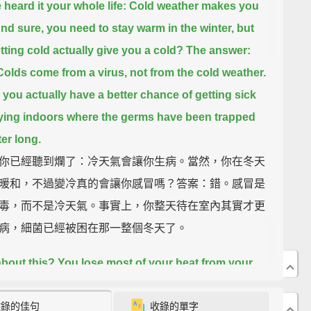
 heard it your whole life:
Cold weather makes you
nd sure, you need to stay warm in the winter,
but
tting cold actually give you a cold?
The answer:
Colds come from a virus, not from the cold weather.
t, you actually have a better chance of getting sick
ying indoors
where the germs have been trapped
ter long.
你已經聽到爛了：冷天氣會讓你生病。當然，你在冬天
暖和，不過變冷真的會讓你感冒嗎？答案：錯。感冒是
毒，而不是冷天氣。事實上，你整天待在室內其實才更
病，細菌已經被困在那一整個冬天了。
bout this?
You lose most of your heat from your
Could it be true that a simple hat can keep our
收錄的佳句
收錄的單字
 bodies warm and toasty?
This, of course, is false.