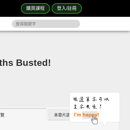
購買課程
登入/註冊
 Busted!
瀏覽
本章片語 (2)