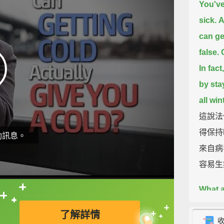
You've
sick.
A
can ge
false.
In fac
by sta
all win
這說法
得保持
動訊息。
來自病
容易生
What a
直接查字典喔！
head.
了解詳情
entire