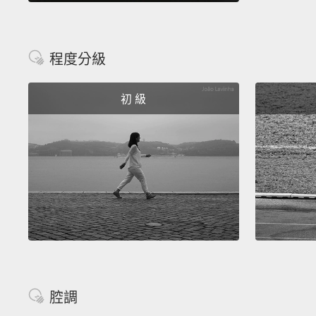
程度分級
初 級
腔調