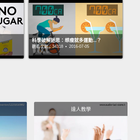
e it makes it harder for your body to stay warm.
是給運動員的。你在冷天運動可能會脫水。答案：真的!
汗水；你在天氣冷時還會透過呼吸失去更多水分。而脫
在冬天可能會更危險，因為那讓身體更難保持暖和。
科學破解迷思：想瘦就多運動...？
觀看次數：34318 • 2016-07-05
one more.
A little coffee or a sip of brandy will warm
ght up!
A lot of you might want this to be true, but
swer: false.
Caffeine and alcohol actually make it
 for the body to produce heat and can drop your
emperature.
You're better off drinking warm water.
etter, a sugared beverage, which helps your body
達人教學
e its own energy.
Warm decaffeinated soda,
dy?
一個。一些咖啡或啜飲一口白蘭地會讓你馬上暖起來!你
人可能想要這是真的，不過答案：錯。咖啡因和酒精實