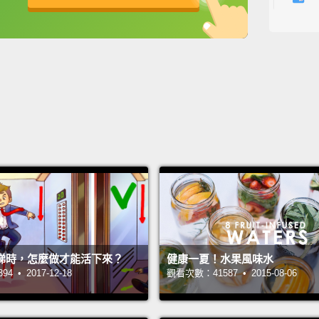
First,
英
中
免費功能
功能升級
and th
heat f
那麼這
就能讓
爾，是
例，而
散失熱
This on
you ex
梯時，怎麼做才能活下來？
健康一夏！水果風味水
The an
 • 2017-12-18
觀看次數：41587 • 2015-08-06
more w
dehydr