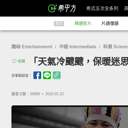
希式五次全系列
精選影片
片語俚語
英文
趣味 Entertainment
中級 Intermediate
科普 Scien
/
/
「天氣冷颼颼，保暖迷思大破解！
收藏
分享給好友：
觀看次數：20686 •
2016-01-22