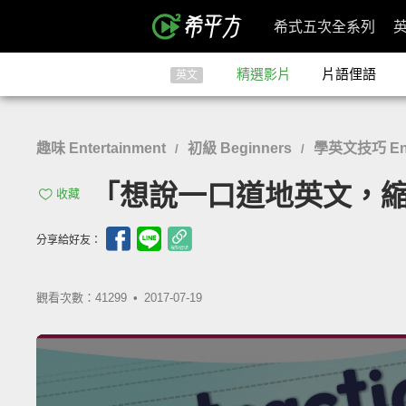
希式五次全系列
精選影片
片語俚語
英文
趣味 Entertainment
初級 Beginners
學英文技巧 Engli
/
/
「想說一口道地英文，縮寫變
收藏
分享給好友：
觀看次數：41299 •
2017-07-19