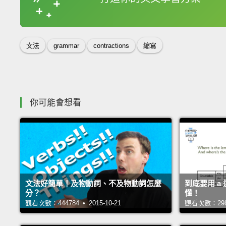
收錄佳句
文法
grammar
contractions
縮寫
你可能會想看
文法好簡單！及物動詞、不及物動詞怎麼
到底要用 a
分？
懂！
觀看次數：444784 • 2015-10-21
觀看次數：29852