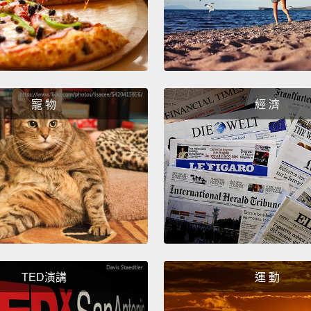
寵 物
經 濟
TED演講
運 動