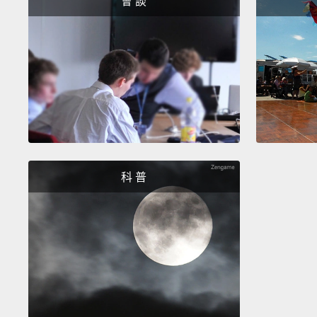
會 談
科 普