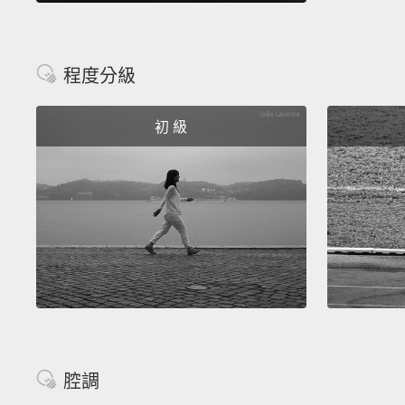
程度分級
初 級
腔調