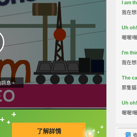
I am t
我在想
Uh oh
喔喔!喔
I'm th
我在想
The cat
動訊息。
那隻貓
Uh oh
喔喔!喔
直接查字典喔！
The cat
了解詳情