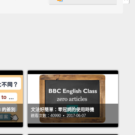
不喜歡那顆球。
is the cat?
There is the cat.
在哪裡？那隻貓在那裡。
!
Oh no!
Oh no!
Oh no!!!
不!喔不!喔不!!!
s the cat?
There's the cat.
在哪裡？那隻貓在那裡。
ll 的差別
文法好簡單：零冠詞的使用時機
 review.
觀看次數：40990 • 2017-06-07
來複習。