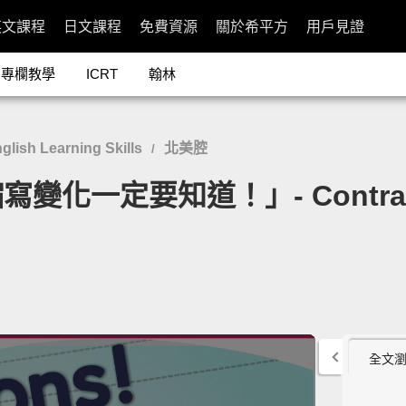
英文課程
日文課程
免費資源
關於希平方
用戶見證
專欄教學
ICRT
翰林
sh Learning Skills
北美腔
/
化一定要知道！」- Contract
全文