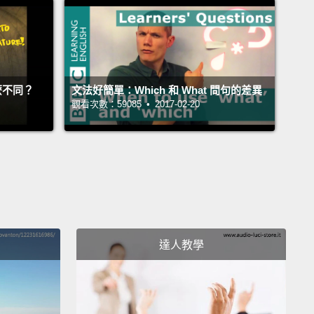
I'm
 I'm
not—doesn't
麼不同？
文法好簡單：Which 和 What 問句的差異
ot 變 doesn't
觀看次數：59085 • 2017-02-20
 is—where's
is 變 where's
is—there's
s 變 there's
達人教學