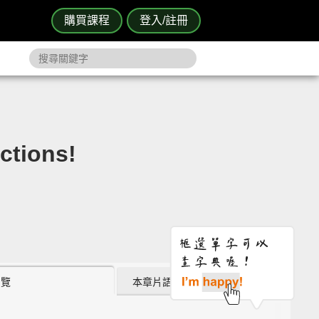
購買課程
登入/註冊
ions!
瀏覽
本章片語 (0)