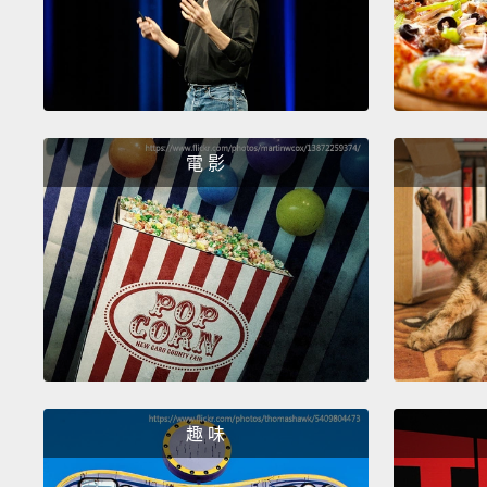
電 影
趣 味