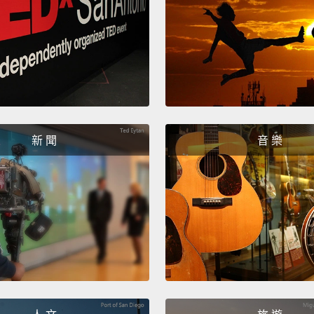
新 聞
音 樂