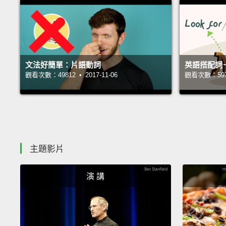
文法好簡單：片語動詞
英語搭配詞
觀看次數：49812 • 2017-11-06
觀看次數：59732
主題影片
演 講