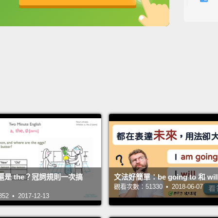
那隻貓
英
中
免費功能
功能升級
Where 
那隻貓
Uh oh
喔喔!喔
Boo!
嚇!
Where'
那隻貓
 還是 the？冠詞規則一次搞
文法好簡單：be going to 和 wi
Let us
觀看次數：51330 • 2018-06-07
 • 2017-12-13
讓我們