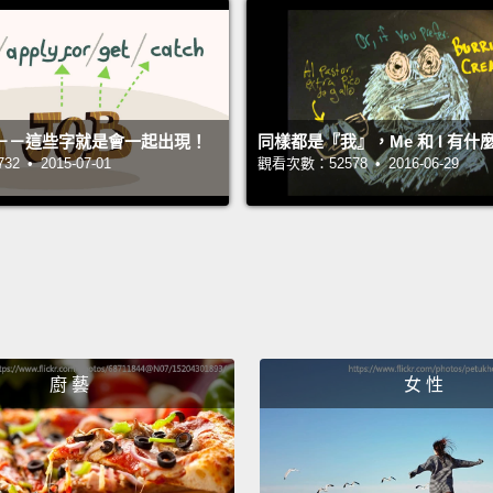
I am—
I am 變
does 
－－這些字就是會一起出現！
同樣都是『我』，Me 和 I 有什
does n
 • 2015-07-01
觀看次數：52578 • 2016-06-29
where
where 
there 
there i
廚 藝
女 性