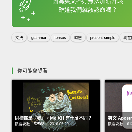
因為英文不好無法加薪升職
難道我們就該認命嗎？
收錄佳句
文法
grammar
tenses
時態
present simple
現在
你可能會想看
同樣都是『我』，Me 和 I 有什麼不同？
英文 Apos
觀看次數：52568 • 2016-06-29
觀看次數：61322