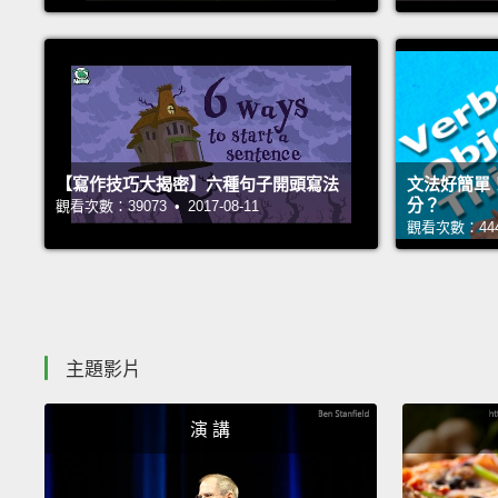
【寫作技巧大揭密】六種句子開頭寫法
文法好簡單
分？
觀看次數：39073 • 2017-08-11
觀看次數：44475
主題影片
演 講