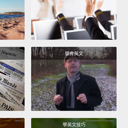
Marcus 和 Welby 那工作。」
do you do there?"
那的工作是什麼？」
k as a lawyer."
鄧肯英文
職務是律師。」
 the difference?
The first two, Ryan studying and
 working, are not happening now at this moment,
ey are happening around now.
They are temporary,
erm; they will finish soon.
The second, Mr.
son, is permanent, long-term;
we don't know when
end.
差別呢？前兩個，Ryan 讀書和 Marcus 工作，並不是發
學英文技巧