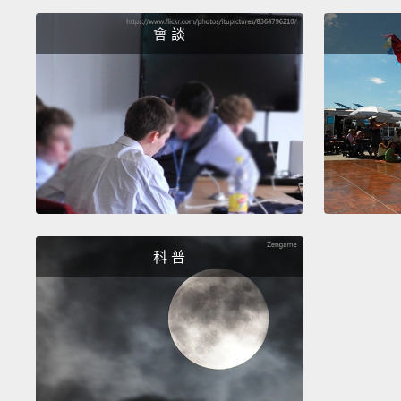
會 談
科 普