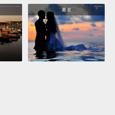
 one: Siberian leopards live in China and Russia.
男 女
東豹居住在中國和俄羅斯。
ohn and Susan are staying with me until their new
is ready.
ohn 和 Susan 正和我住在一起，直到他們的新家準備好
 "Where is Susan?"
"She is flying to Hawaii at this
moment!"
Susan 在哪裡？」「此時此刻她正飛往夏威夷!」
"What do you do?"
"I work in a bank. I've been
or 10 years."
你是作什麼的？」「我在銀行工作。我已經在那待十年