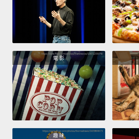
電 影
趣 味