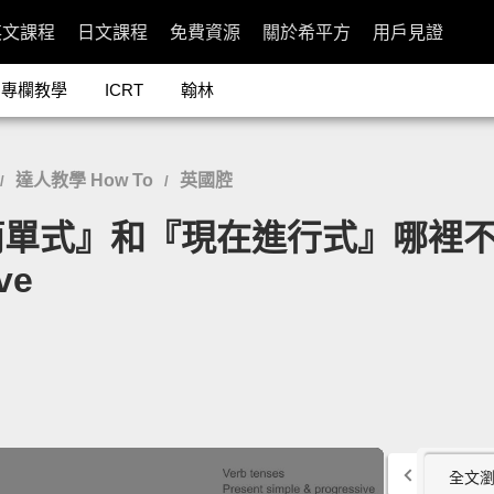
英文課程
日文課程
免費資源
關於希平方
用戶見證
專欄教學
ICRT
翰林
達人教學 How To
英國腔
/
/
』和『現在進行式』哪裡不一樣？」-
ve
全文