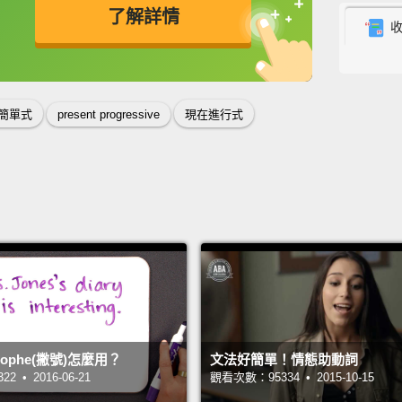
了解詳情
is agai
French
英
中
免費功能
功能升級
now
a
好，我
簡單式
present progressive
現在進行式
紙。但
出現了
差異是
什麼－
And he
This i
這裡是
trophe(撇號)怎麼用？
文法好簡單！情態助動詞
在和他的
 • 2016-06-21
觀看次數：95334 • 2015-10-15