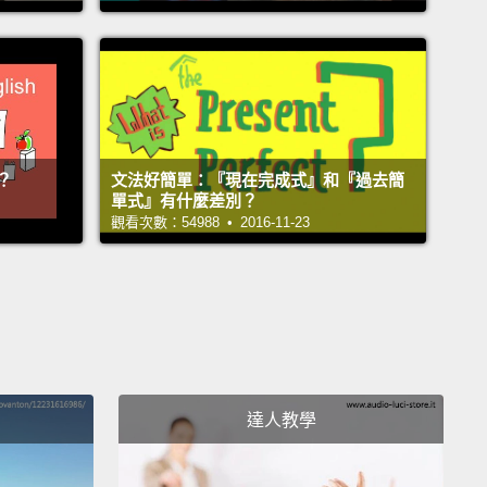
are you doing these days?"
近在做什麼啊？」
tudying engineering. And you?"
讀工程學。你呢？」
？
文法好簡單：『現在完成式』和『過去簡
orking at the E5 cafe until I get a permanent job."
單式』有什麼差別？
到一份固定工作前，我在 E5 咖啡廳工作。」
觀看次數：54988 • 2016-11-23
w a different one:
Here's John Stevenson in an
ew.
個不同的例子：這是面試中的 John Stevenson。
do you do, Mr. Stevenson?"
達人教學
什麼的，Stevenson 先生？」
k for Marcus and Welby."