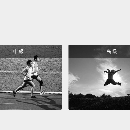
了。」
Five: I
五：我
Okay.
中 級
高 級
now.
好。就