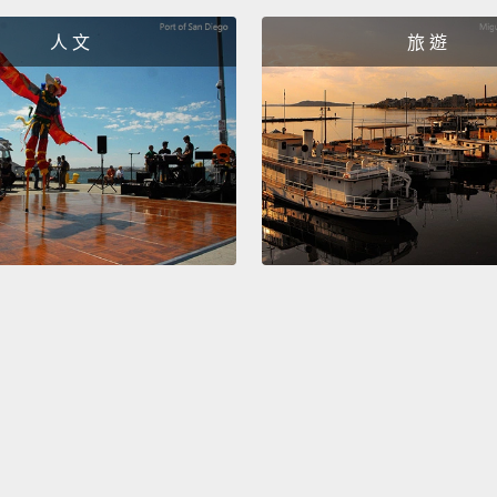
Number
人 文
旅 遊
一：遠
Two: J
house 
二：J
為止。
Three:
very 
三：「
Four: 
there f
四：「