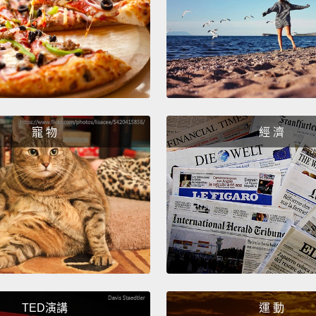
「我在 
"What 
「你在
"I wor
寵 物
經 濟
「我的
What's
Marcus
but th
short-t
Steven
it will 
有什麼
TED演講
運 動