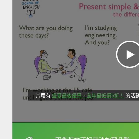
片尾有
盛夏最後優惠，全年最低價5折！
的活
框選或點兩下字幕可以