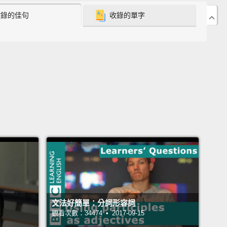
收錄的佳句
收錄的單字
n, with a different person.
And now, she is speaking
.
So there's the main difference:
what we are doing
nd what we do anytime—past, present, or future.
們從這開始：Liz 說法文。她手臂下夾著一份法文報
她正在說法文嗎？不，她沒有。她正在說英文。Liz 又
，和另一個人一起。現在，她正在說法文。所以主要的
這樣：我們現在正在做什麼，還有我們在任何時候在做
－過去、現在，或者未來。
re's another example, which is slightly different:
s Ryan.
He's having tea with his friend, Marcus.
另一個例子，這個例子有一點不同：這是 Ryan。他正
文法好簡單：分詞形容詞
朋友 Marcus 喝茶。
觀看次數：34474 • 2017-09-15