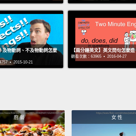
"What 
「你最
"I'm s
「我在
！及物動詞、不及物動詞怎麼
【兩分鐘英文】英文問句怎麼造
"I'm w
觀看次數：63965 • 2016-04-27
「在找
7 • 2015-10-21
And no
intervi
現在來一
"What 
廚 藝
女 性
「你是作
"I wor