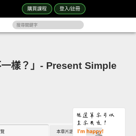
購買課程
登入/註冊
 Present Simple
瀏覽
本章片語 (0)