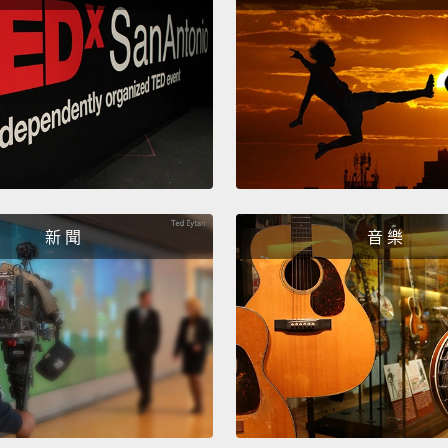
生在當
它們很
定、長
Now it
short-
forms 
the be
新 聞
音 樂
pause 
answe
現在換
暫時還
的，但
話，你