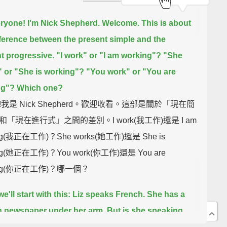
eryone! I'm Nick Shepherd. Welcome.
This is about
fference between the present simple and the
t progressive.
"I work" or "I am working"?
"She
 or "She is working"?
"You work" or "You are
ng"?
Which one?
我是 Nick Shepherd。歡迎收看。這部是關於「現在簡
「現在進行式」之間的差別。I work(我工作)還是 I am
ng(我正在工作)？She works(她工作)還是 She is
ng(她正在工作)？You work(你工作)還是 You are
ing(你正在工作)？哪一個？
e'll start with this:
Liz speaks French.
She has a
 newspaper under her arm.
But is she speaking
h?
No, she isn't.
She's speaking English.
Here she