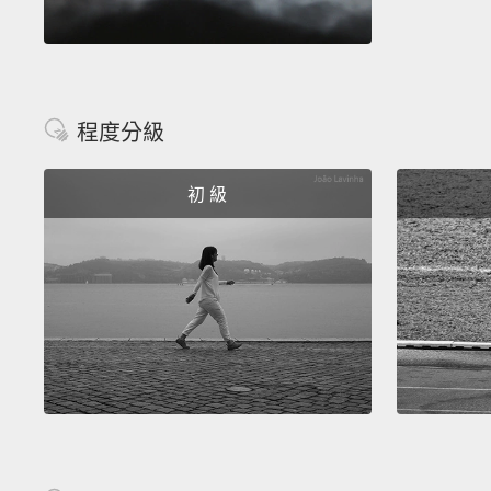
程度分級
初 級