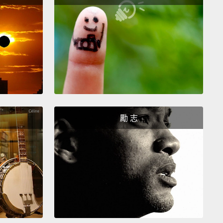
下這一刻，但它們發生在最近。它們是暫時、短期的；
快就會結束。第二個例子，Stevenson 先生，那是固
期的；我們不知道那什麼時候會結束。
's your turn.
Here are five little situations.
Are they
term or long-term,
temporary or permanent?
Both
of the verb are grammatically possible,
but which is
st?
You have 10 seconds to think about it.
You can
勵 志
the video if you want to.
Okay, here are the
rs.
你了。這裡有五個小小的狀況。它們是短期還是長期、
是永久固定的呢？兩種動詞型態就文法來看都是有可能
哪一個是最佳答案？你有十秒想想看。如果你想要的
可以將影片暫停。好，答案在這裡。