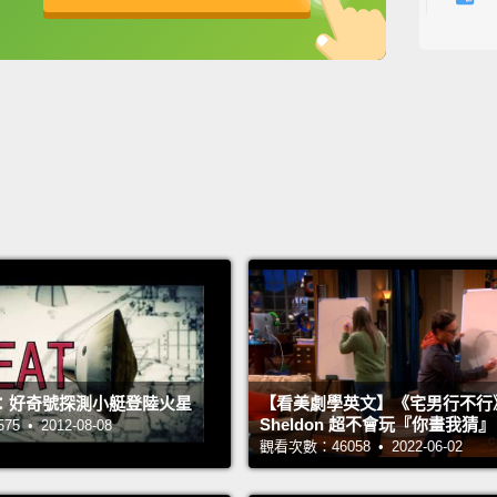
Evil! 
We all
英
中
免費功能
功能升級
genoci
view?
邪惡!
它的含
還是它
In my 
monst
possibi
has th
：好奇號探測小艇登陸火星
【看美劇學英文】《宅男行不行
circum
Sheldon 超不會玩『你畫我猜
 • 2012-08-08
觀看次數：46058 • 2022-06-02
acts?
在我的