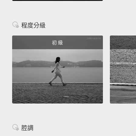
程度分級
初 級
腔調