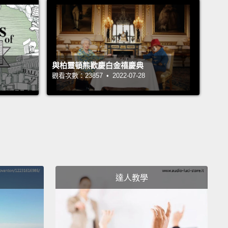
至更恐怖的可能性。如果任何人(你、我、隔壁鄰居)都
的潛力怎麼辦？如果我們全部，在適當的狀況下，都有
下最可怕的罪行要怎麼辦？如果我能證明要怎麼辦？
與柏靈頓熊歡慶白金禧慶典
 continue!
觀看次數：23857 • 2022-07-28
!
 surprise you.
Eli Roth hosts. Curiosity: How Evil
u? Sunday at nine. Only on Discovery.
你大吃一驚。Eli Roth主持。Curiosity：你有多邪
期天晚上九點。只在Discovery。
達人教學