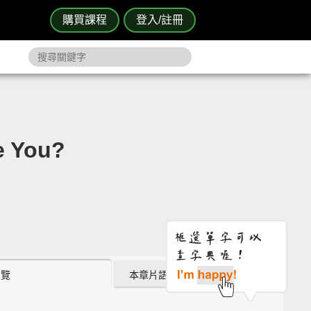
購買課程
登入/註冊
e You?
瀏覽
本章片語 (0)