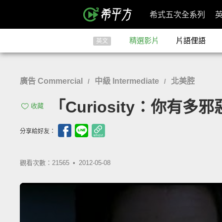
希式五次全系列
精選影片
片語俚語
英文
廣告 Commercial
中級 Intermediate
北美腔
/
/
「Curiosity：你有多邪惡？」
收藏
分享給好友：
觀看次數：21565 •
2012-05-08