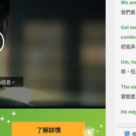
We are 
我們要
Get me
contin
把我弄
Um, he
嗯，但
動訊息。
The ex
實驗要
He mig
直接查字典喔！
他可能
了解詳情