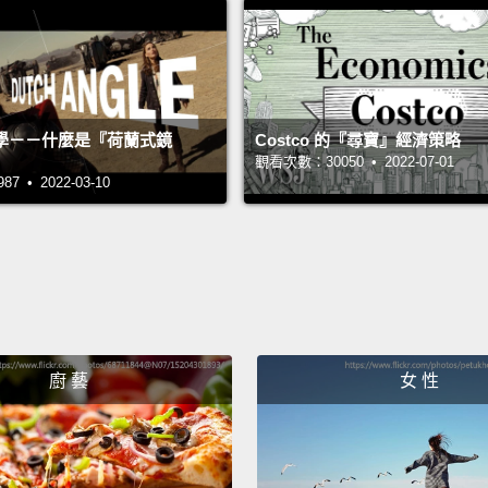
有個甚
有邪惡
能力犯
學－－什麼是『荷蘭式鏡
Costco 的『尋寶』經濟策略
Please
觀看次數：30050 • 2022-07-01
請繼續
 • 2022-03-10
People
Are Yo
人們會讓
惡？星
廚 藝
女 性