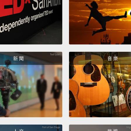
新 聞
音 樂