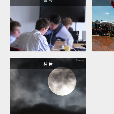
會 談
科 普