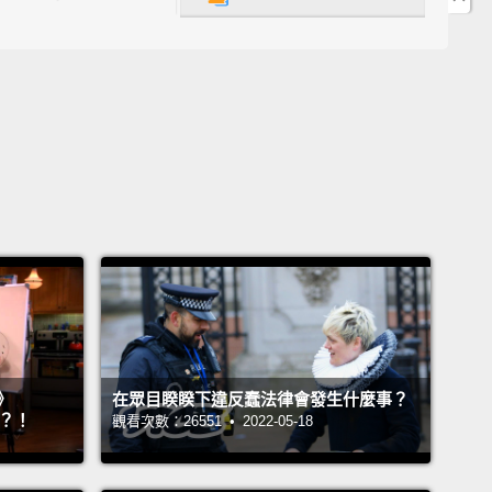
Is there a more loaded word in English language?
 think we know what it means: torture, murder,
de.
But does evil even exist? Or is it just a point of
在英文這語言中還有更沉重的字眼嗎？我們都認為我們懂
意：折磨、謀殺、種族屠殺。但是邪惡實際上存在嗎？
只是個觀點？
films, I've shown how certain people can become
ers.
But there's an even more frightening
lity.
What if anyone (you, me, next door neighbor)
e capacity of evil?
What if all of us, under the right
》
在眾目睽睽下違反蠢法律會發生什麼事？
stances, are capable of committing most horrible
』？！
觀看次數：26551 • 2022-05-18
What if I can prove it?
影片中，我展示了某些人是如何能夠變成怪物的。但是