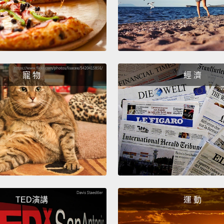
寵 物
經 濟
TED演講
運 動