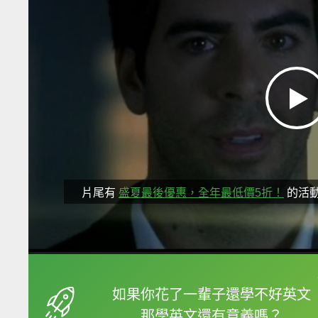
片尾有
盛夏最後優惠，全年最低價5折！
的活
框選或點兩下字幕可以
如果你花了一輩子還學不好英文
那學英文還有意義嗎？