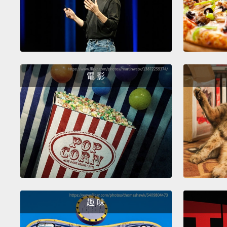
電 影
趣 味