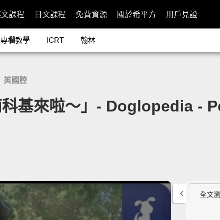
英文課程
日文課程
免費資源
關於希平方
用戶見證
專欄教學
ICRT
翰林
英國腔
/
」- Doglopedia - Pemb
全文