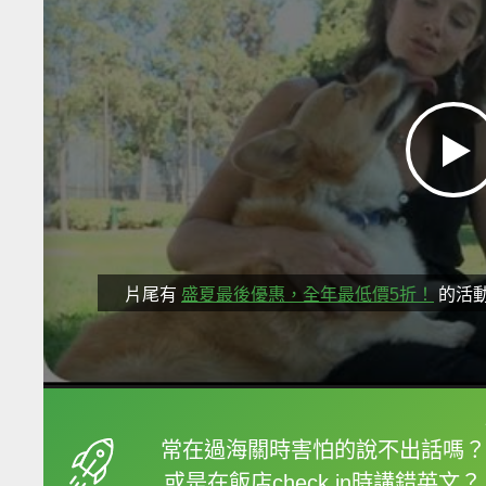
片尾有
盛夏最後優惠，全年最低價5折！
的活
框選或點兩下字幕可以
常在過海關時害怕的說不出話嗎？
或是在飯店check in時講錯英文？