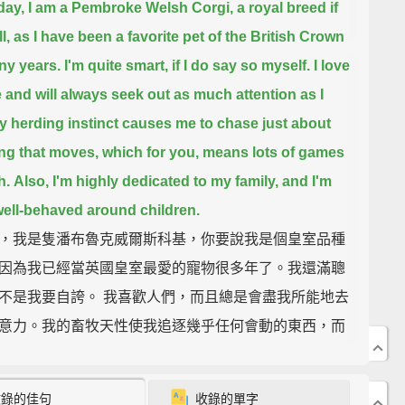
ay, I am a Pembroke Welsh Corgi, a royal breed if
l,
as I have been a favorite pet of the British Crown
ny years.
I'm quite smart, if I do say so myself.
I love
 and will always seek out as much attention as I
y herding instinct causes me to chase just about
ng that moves,
which for you, means lots of games
h.
Also, I'm highly dedicated to my family, and I'm
well-behaved around children.
，我是隻潘布魯克威爾斯科基，你要說我是個皇室品種
因為我已經當英國皇室最愛的寵物很多年了。我還滿聰
不是我要自誇。 我喜歡人們，而且總是會盡我所能地去
意力。我的畜牧天性使我追逐幾乎任何會動的東西，而
來說，代表很多你丟我撿的遊戲。此外，我對家人十分
而且我在小孩身邊滿乖的。
收錄的佳句
收錄的單字