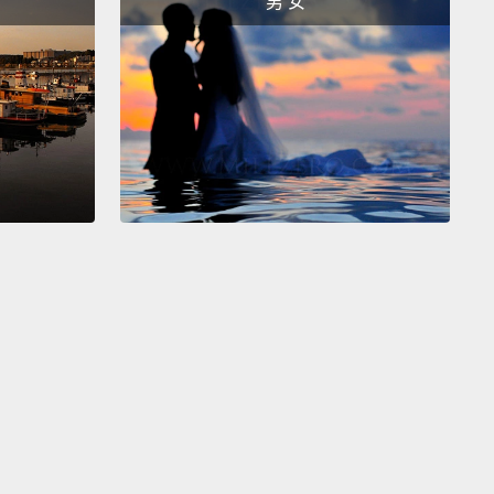
男 女
careful.
I'm intelligent and easily trainable.
And with
 exercise, I do well in any home setting.
Cheerio!
說，我活力充沛而且幾乎對每個人都很友善。我的祖先
溯到十二世紀，而且我是皇室最愛。我有容易變重的傾
以務必留意。我聰明又容易訓練。配合適當的運動，我
住家環境都會適應得很好。再見囉!