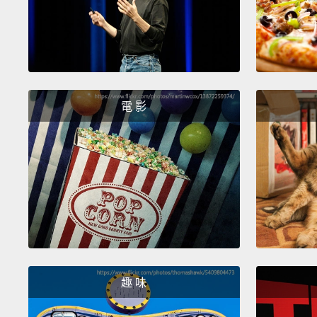
電 影
趣 味