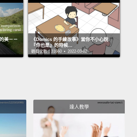
 gonna expect us Corgis to live on average
n 11 and 12 years.
We measure 10 to 12 inches in
 and tend to weigh between 24 and 30 pounds.
We
活的美－－
《Domics 的手繪故事》當你不小心說
rding dogs, bred to drive cattle and sheep,
so our
『你也是』的時候…
觀看次數：31660 • 2022-03-02
stature works to our advantage—
when the livestock
o kick us,
their hooves go right over our heads.
Our
t health concern is obesity,
so please don't
ed us—even if we beg.
We're also prone to several
c disorders,
especially those that affect the eyes
ps.
達人教學
我們科基平均活 11 到 12 年。我們身高有 10 到 12
25 到 30 公分)，體重往往在 24 到 30 磅(10 到 13 公
間。我們是畜牧犬，培育來趕牛趕羊的，所以我們低矮的