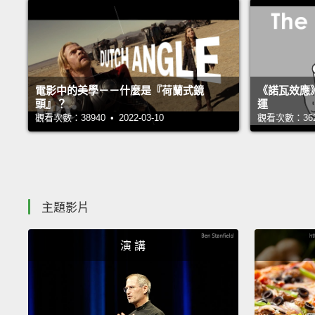
電影中的美學－－什麼是『荷蘭式鏡
《諾瓦效應
頭』？
運
觀看次數：38940 • 2022-03-10
觀看次數：36221
主題影片
演 講