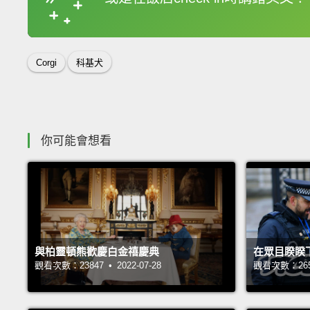
收錄佳句
Corgi
科基犬
你可能會想看
與柏靈頓熊歡慶白金禧慶典
在眾目睽睽
觀看次數：23847 • 2022-07-28
觀看次數：26540