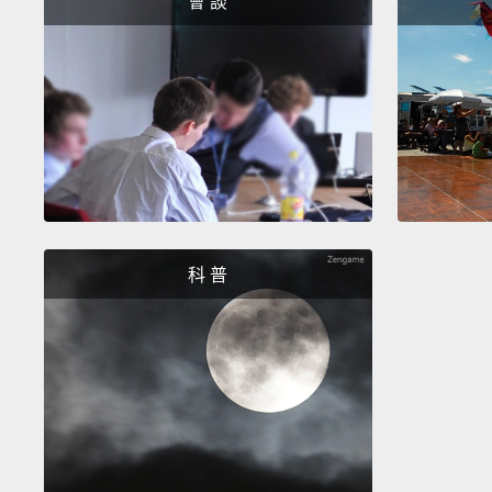
會 談
科 普