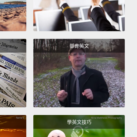
我們的優勢－－當家畜試著要踢我們時，牠們的蹄會直
們頭上掃過。我們最大的健康隱憂是肥胖，所以請不要
食我們－－就算我們求你也別餵。我們也很容易有一些
病，特別是那些影響眼睛和屁屁的疾病。
鄧肯英文
like other small dogs, I'm eager to please and
intelligent,
so training won't be difficult.
But as I
ed to be a working dog, I must stay busy.
So if
like me to behave, please keep me occupied.
My
cts might have me nipping at your ankles in an
t to herd you,
but with time and effort, this can be
ted.
I'm happy to live in an apartment or a house, as
s I get my daily exercise.
And oh my, do I mean
學英文技巧
se?
My small body holds a lot of energy.
Because
short stature, I put on my weight easily;
a fencing