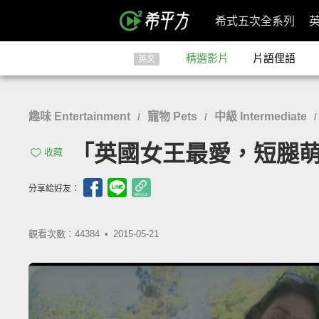
希式五次全系列
精選影片
片語俚語
英文
趣味 Entertainment
寵物 Pets
中級 Intermediate
/
/
「英國女王最愛，短腿萌科基來啦～
收藏
分享給好友：
觀看次數：44384 •
2015-05-21