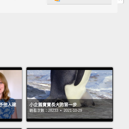
ke Welsh Corgis go way back to the 12th century.
elieved that Vikings and Flemish weavers brought
estors to Wales.
The Cardigan Welsh Corgi's
 related to us,
and until recently, we were
ered one and the same.
We Pembrokes are the
opular of the Corgi breeds,
but don't tell the
ans.
Even Queen Elizabeth II is a Pembroke fan.
s 16 of us.
克威爾斯科基犬遠遠追溯回十二世紀時。據說維京人和
斯織布工帶我的祖先到威爾斯。卡提根威爾斯科基和我
切關係，在不久之前，我們都還被認為是相同品種。我
予他人建
小企鵝寶寶長大的第一步
魯克是科基品種裡較受歡迎的，但不要告訴卡提根他們
觀看次數：28233 • 2021-10-29
女王伊莉莎白二世都是潘布魯克威爾斯科基的粉絲。她
16 隻我們這種狗。