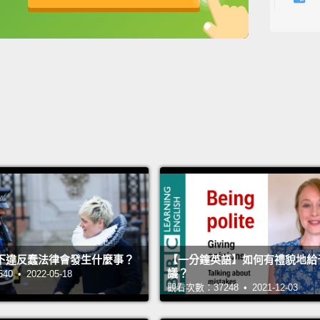
Pembro
英
中
免費功能
功能升級
It's b
my anc
closely
consid
more p
Cardig
She ha
潘布魯
法蘭德
們有密
下違反蠢法律會發生什麼事？
【一分鐘英語】如何有禮貌地給
們潘布
議？
 • 2022-05-18
觀看次數：37248 • 2021-12-03
喔。連
養了 