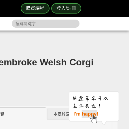
購買課程
登入/註冊
roke Welsh Corgi
瀏覽
本章片語 (2)