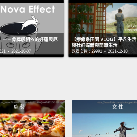
You're
betwee
height
》－－骨牌般相依的好運與厄
【療癒系田園 VLOG】平凡生
are he
談社群媒體與簡單生活
 • 2021-10-07
觀看次數：29991 • 2021-12-10
short 
tries t
bigges
overfe
geneti
and hi
廚 藝
女 性
你能預期
英吋(約 
斤)之