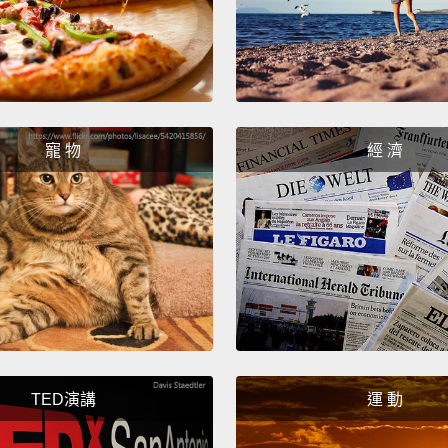
身材是
接從我
過度餵
基因疾
寵 物
經 濟
Not un
highly 
was br
you'd 
instin
attemp
correc
long a
TED演講
運 動
exerci
of my 