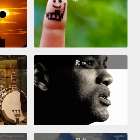
ould be ideal, but not necessary.
小型犬沒什麼不同，我很渴望討人歡心而且非常聰明，
練起來不會太難。但因為我是被培養來當一隻工作犬
必須保持忙碌。所以如果你想要我守規矩，請讓我一直
。我的天性可能會讓我試圖把你當羊趕而咬咬你的腳
花些時間和精力，這是可以被糾正的。我很樂意住在一
勵 志
或一棟房子裡，只要我有我的日常運動就好。我的天，
運動嗎？我小小的身體裡有一堆能量。因為我短小的身
很容易變重；給我一個有圍籬的庭院就太好了，但也不
啦。
mary, I'm energetic and affectionate with just about
ne.
My ancestors date back to the 12th century,
 a royal favorite.
I'm prone to easy weight gain, so