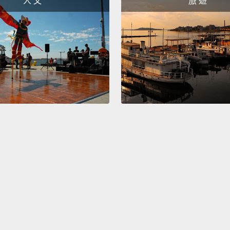
人 文
旅 遊
do be 
proper
總的來
可以追
向，所
在任何