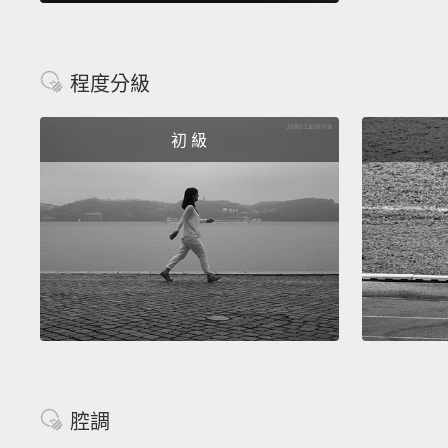
程度分級
初 級
腔調