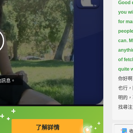
Good d
you wil
for ma
people
can.
M
anythi
of fetc
quite 
你好啊
動訊息。
也行，
明的，
找尋注
這對你
直接查字典喔！
忠心，
了解詳情