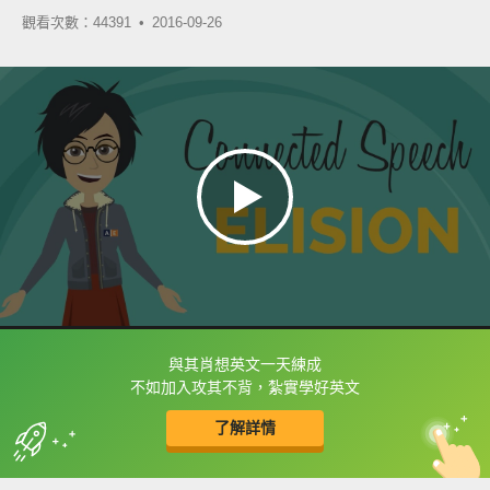
觀看次數：44391 •
2016-09-26
與其肖想英文一天練成
框選或點兩下字幕可以直接查字典喔！
不如加入攻其不背，紮實學好英文
了解詳情
英
中
收錄佳句
功能升級