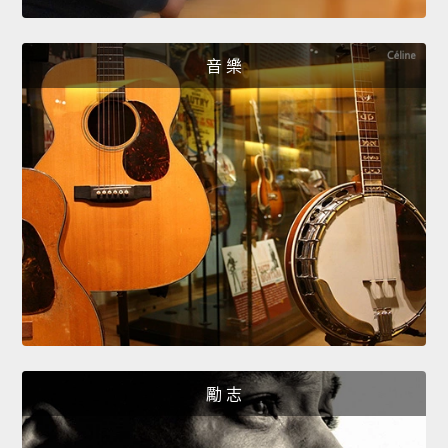
音 樂
勵 志