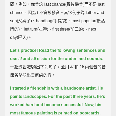
間。例如，你會念 last chance(最後機會)而不是 last
chance，因為 t 不會被發音。其它例子為 father and
son(父與子)、handbag(手提袋)、most popular(最熱
門的)、left turn(左轉)、first three(前三的)、next
day(隔天)。
Let's practice!
Read the following sentences and
use /t/ and /d/ elision for the underlined sounds.
一起練習吧!讀出下列句子，並用 /t/ 和 /d/ 兩個音的音
節省略唸出畫底線的音。
I started a friendship with a handsome artist.
He
paints landscapes.
For the past three years, he's
worked hard and become successful.
Now, his
most famous painting is printed on postcards.