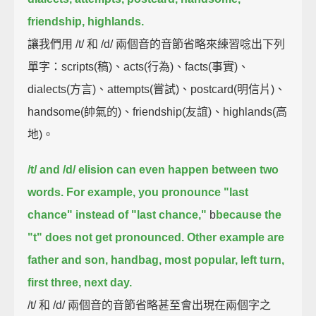
friendship,
highlands.
讓我們用 /t/ 和 /d/ 兩個音的音節省略來練習唸出下列
單字：scripts(稿)、acts(行為)、facts(事實)、
dialects(方言)、attempts(嘗試)、postcard(明信片)、
handsome(帥氣的)、friendship(友誼)、highlands(高
地)。
/t/ and /d/ elision can even happen between two
words.
For example,
you pronounce "last
chance" instead of "last chance,"
b
because the
"t" does not get pronounced.
Other example are
father and son,
handbag,
most popular,
left turn,
first three,
next day.
/t/ 和 /d/ 兩個音的音節省略甚至會出現在兩個字之