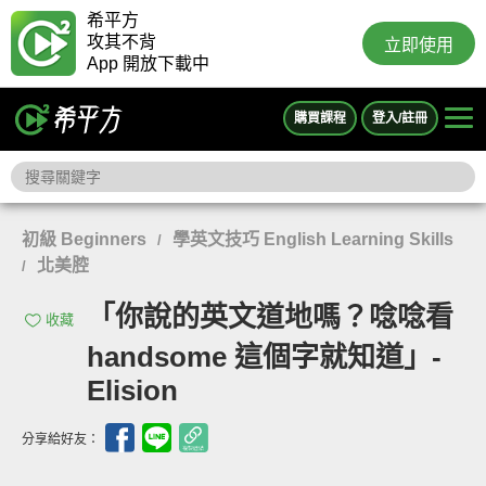
希平方
攻其不背
立即使用
App 開放下載中
購買課程
登入/註冊
初級 Beginners
學英文技巧 English Learning Skills
/
北美腔
/
「你說的英文道地嗎？唸唸看
收藏
handsome 這個字就知道」-
Elision
分享給好友：