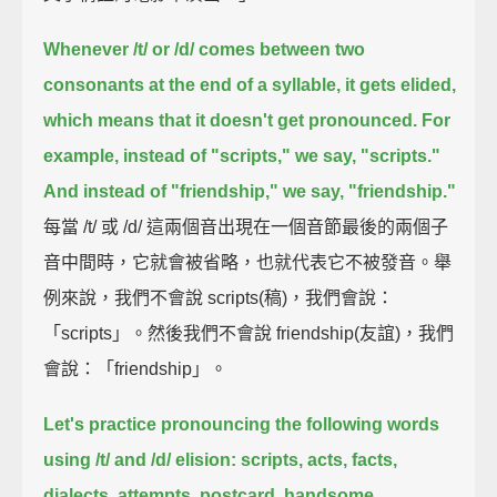
Whenever /t/ or /d/ comes between two
consonants at the end of a syllable,
it gets elided,
which means that it doesn't get pronounced.
For
example,
instead of "scripts," we say, "scripts."
And instead of "friendship," we say, "friendship."
每當 /t/ 或 /d/ 這兩個音出現在一個音節最後的兩個子
音中間時，它就會被省略，也就代表它不被發音。舉
例來說，我們不會說 scripts(稿)，我們會說：
「scripts」。然後我們不會說 friendship(友誼)，我們
會說：「friendship」。
Let's practice pronouncing the following words
using /t/ and /d/ elision:
scripts,
acts,
facts,
dialects,
attempts,
postcard,
handsome,