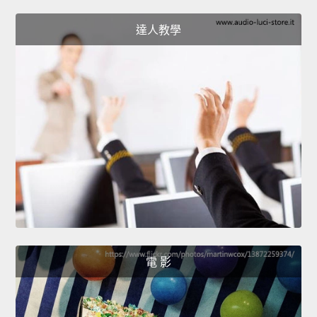
達人教學
電 影