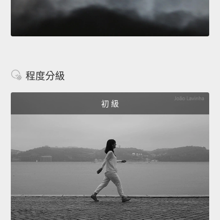
程度分級
初 級