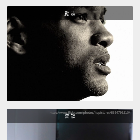
勵 志
會 談