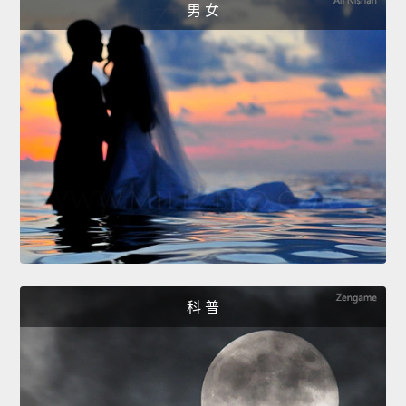
男 女
科 普