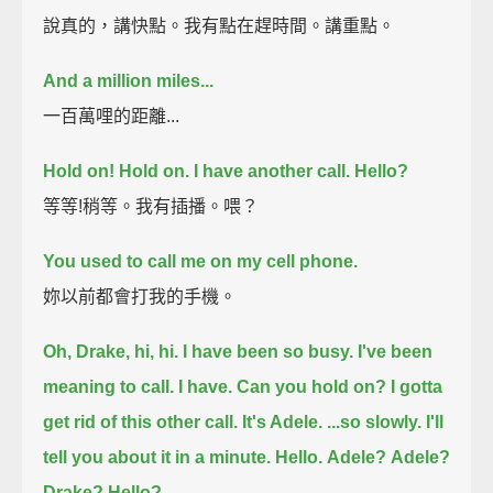
說真的，講快點。我有點在趕時間。講重點。
And a million miles...
一百萬哩的距離...
Hold on!
Hold on. I have another call.
Hello?
等等!稍等。我有插播。喂？
You used to call me on my cell phone.
妳以前都會打我的手機。
Oh, Drake, hi, hi.
I have been so busy. I've been
meaning to call.
I have.
Can you hold on?
I gotta
get rid of this other call.
It's Adele.
...so slowly. I'll
tell you about it in a minute.
Hello.
Adele?
Adele?
Drake?
Hello?