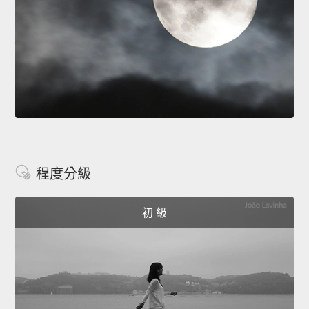
程度分級
初 級