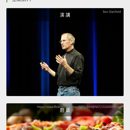
演 講
廚 藝