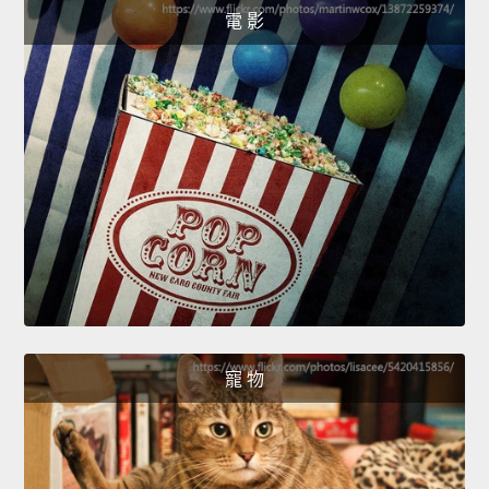
電 影
寵 物