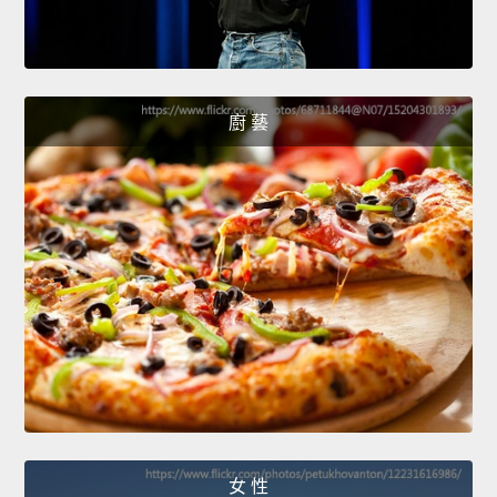
廚 藝
女 性