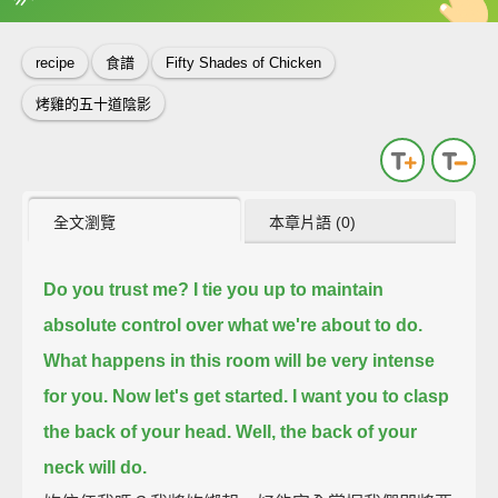
英
中
收錄佳句
功能升級
recipe
食譜
Fifty Shades of Chicken
烤雞的五十道陰影
全文瀏覽
本章片語 (0)
Do you trust me?
I tie you up to maintain
absolute control over what we're about to do.
What happens in this room will be very intense
for you.
Now let's get started.
I want you to clasp
the back of your head.
Well, the back of your
neck will do.