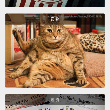
寵 物
經 濟