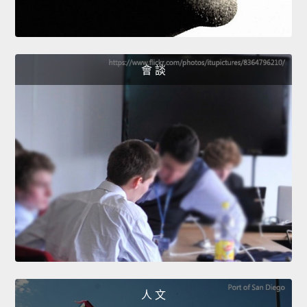
會 談
人 文