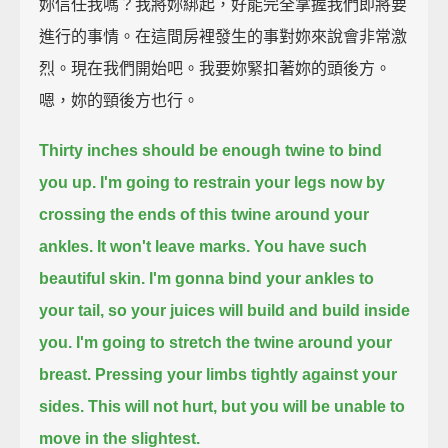
妳信任我嗎？我將妳綁起，好能完全掌握我們即將要
進行的事情。在這間房裡發生的事對妳來說會非常激
烈。現在我們開始吧。我要妳緊扣著妳的頭後方。
嗯，妳的頸後方也行。
Thirty inches should be enough twine to bind
you up.
I'm going to restrain your legs now by
crossing the ends of this twine around your
ankles.
It won't leave marks.
You have such
beautiful skin.
I'm gonna bind your ankles to
your tail,
so your juices will build and build inside
you.
I'm going to stretch the twine around your
breast.
Pressing your limbs tightly against your
sides.
This will not hurt,
but you will be unable to
move in the slightest.