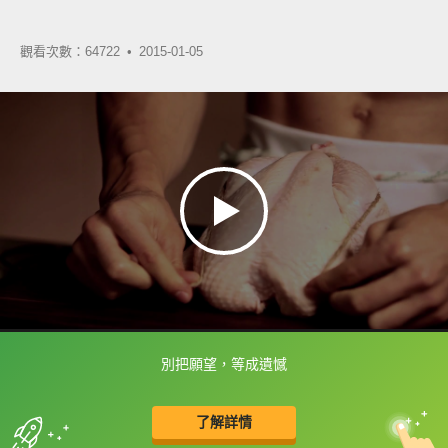
觀看次數：64722 •
2015-01-05
別把願望，等成遺憾
框選或點兩下字幕可以直接查字典喔！
了解詳情