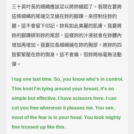
三十英吋長的細繩應該足以將妳綑起了。我現在要將
這條細繩的尾端交叉繞在妳的腳踝，來控制住妳的
腿。這不會留下印記。妳有如此美麗的肌膚。我要將
妳的腳踝綁到妳的尾部，這樣妳的汁液就會在妳體內
增加再增加。我要拉長細繩繞在妳的胸部。將妳的四
肢緊緊壓在妳的側身。這不會痛，但妳將絲毫無法動
彈。
I tug one last time.
So, you know who's in control.
This knot I'm tying around your breast, it's so
simple but effective.
I have scissors here.
I can
cut you free whenever it pleases me.
You see,
most of the fear is in your head.
You look mighty
fine trussed up like this.