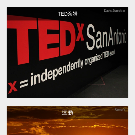
TED演講
運 動