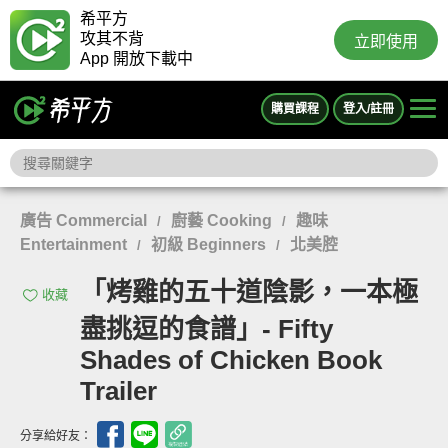
希平方
攻其不背
立即使用
App 開放下載中
購買課程
登入/註冊
廣告 Commercial
廚藝 Cooking
趣味
/
/
Entertainment
初級 Beginners
北美腔
/
/
「烤雞的五十道陰影，一本極
收藏
盡挑逗的食譜」- Fifty
Shades of Chicken Book
Trailer
分享給好友：