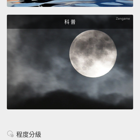
科 普
程度分級