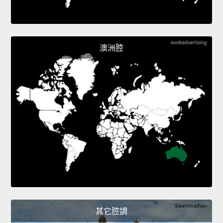
澳洲腔
其它腔調