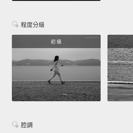
程度分級
初 級
腔調