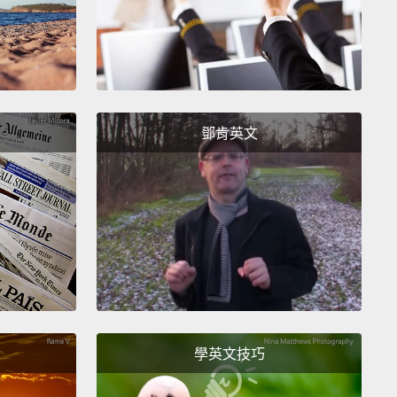
靠、可負擔且營養豐富的產品。這些產品有最優良的品
針對發展中國家人民的需求量身打造。
mple of the many successful solutions provided
 is our micronutrient powders.
Sprinkled over a
鄧肯英文
these powders are widely accepted
because they
sy to use and do not change the food's color or
Studies show that these micronutrient powders are
ve.
We can also fortify both staples and processed
 such as snacks and beverages.
In addition, for
 with specific nutritional needs, we developed
-made solutions,
such as micronutrient blends used
學英文技巧
rapeutic foods and dietary supplements.
 所提供許多成功解方的例證之一是我們的微營養素粉。