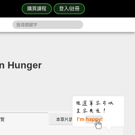
購買課程
登入/註冊
 Hunger
瀏覽
本章片語 (1)