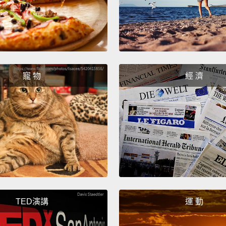
發出可
質，且
An exa
by DSM
寵 物
經 濟
meal, 
are ea
taste.
effecti
foods,
people
tailor
TED演講
運 動
in the
DSM