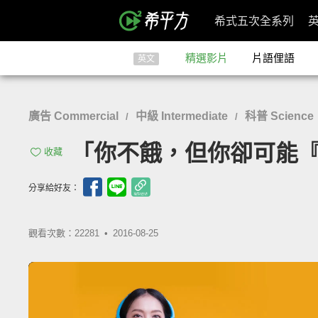
希式五次全系列
精選影片
片語俚語
英文
廣告 Commercial
中級 Intermediate
科普 Science
/
/
「你不餓，但你卻可能『隱性飢餓
收藏
分享給好友：
觀看次數：22281 •
2016-08-25