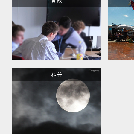
會 談
科 普