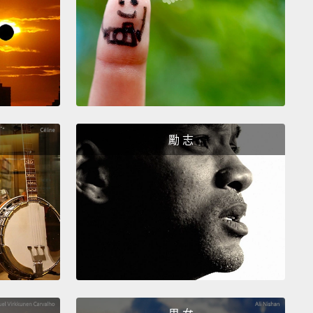
點上，這些營養素粉廣泛被接受，因為它們使用容易且
變食物的顏色或風味。研究顯示這些微營養素粉能產生
 我們還可以增加日常主食及加工食品的營養價值，例如
飲料。此外，對有特別營養需求的人們，我們發展出客
決方案，例如用在醫療食品及營養補給品中的微營養素
。
勵 志
g global economists suggest that improving
on
is the best investment that can be made in global
 and development.
We want a healthier life and
er future for everybody.
Together we can end
 hunger.
出經濟學家們提出，改善營養，就是對全球健康和發展
出的最棒投資。我們想要所有人擁有更健康的生活以及