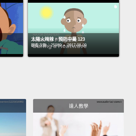
餓的影響很早就發生。頭一千天內的營養缺乏，母親孕
到小孩兩歲生日間的一千天，營養缺乏會阻礙孩童正常
學習、最後發揮他或她完全潛能的能力。這對長期健康
嚴重後果，最後甚至危及社會成長及繁榮。
太陽火辣辣，預防中暑 123
觀看次數：25989 • 2017-08-09
ately, the world is fighting hidden hunger.
And as
f this effort, DSM's Nutrition Improvement Program
experienced and reliable partner,
driven by our
 for Life promise.
We work with international and
partners, and develop safe, affordable, and
ious products.
They are of the highest quality and
達人教學
ed to the needs of people in the developing world.
全世界正在打擊隱性飢餓。作為打擊隱性飢餓的一份
SM 的營養改善計畫是有經驗且可靠的夥伴，動力來自
「品質生活」的承諾。我們與國際和當地夥伴攜手，研