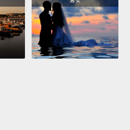
男 女
的未來。我們能齊心替隱性飢餓畫下句點。