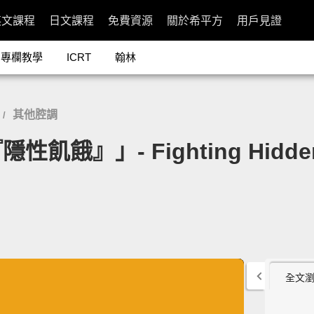
英文課程
日文課程
免費資源
關於希平方
用戶見證
專欄教學
ICRT
翰林
其他腔調
/
』」- Fighting Hidden
全文