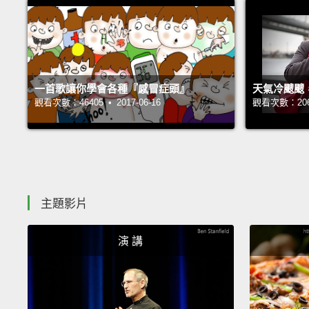
一首歌讓你學會各種『感冒症頭』
天氣冷颼颼
觀看次數：46405 • 2017-06-16
觀看次數：20686
主題影片
演 講