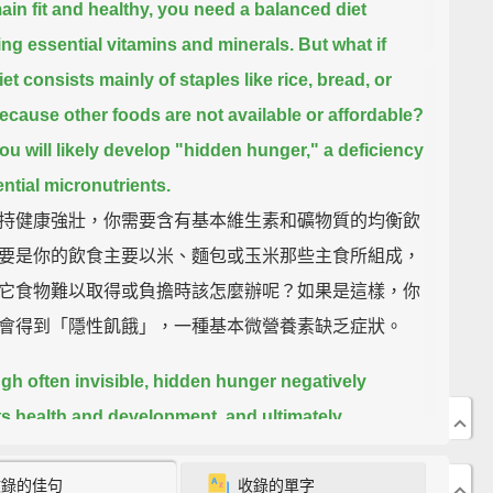
ain fit and healthy, you need a balanced diet
ing essential vitamins and minerals.
But what if
et consists mainly of staples like rice, bread, or
ecause other foods are not available or affordable?
 you will likely develop "hidden hunger,"
a deficiency
ential micronutrients.
持健康強壯，你需要含有基本維生素和礦物質的均衡飲
要是你的飲食主要以米、麵包或玉米那些主食所組成，
它食物難以取得或負擔時該怎麼辦呢？如果是這樣，你
會得到「隱性飢餓」，一種基本微營養素缺乏症狀。
gh often invisible, hidden hunger negatively
s health and development,
and ultimately,
ic well-being.
About one-third of the world's
收錄的佳句
收錄的單字
tion suffers from hidden hunger,
mostly in