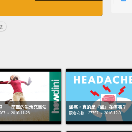
develo
英
中
免費功能
功能升級
Europe
儘管常
餓
終還會
所苦，
的人口
Hidden
deficie
of a m
impede
道－－簡單的生活充電法
頭痛，真的是『頭』在痛嗎？
ultimat
 • 2016-11-28
觀看次數：27757 • 2016-12-01
devast
growth