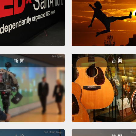
灑在餐
不會改
效果。
點心和
製化解
混合劑
新 聞
音 樂
Leadin
nutriti
health
bright
hidden
全球傑
所能做