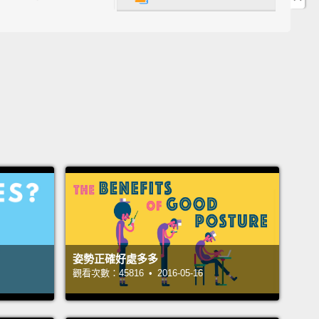
ping countries.
This is more than the population of
, the Americas, and Australia combined.
常看不見，隱性飢餓會對健康和發育造成負面影響，最
影響經濟安全。大約有三分之一的世界人口受隱性飢餓
大多位在發展中國家。這比歐洲、美洲以及澳洲加起來
數還多。
 hunger's impact starts early.
Nutritional
ncies during the first 1,000 days,
between the start
other's pregnancy and the child's second birthday,
 the child's ability to properly grow, learn, and
姿勢正確好處多多
ely reach his or her full potential.
It can be
觀看次數：45816 • 2016-05-16
ating for long-term health, and ultimately, society's
 and prosperity.