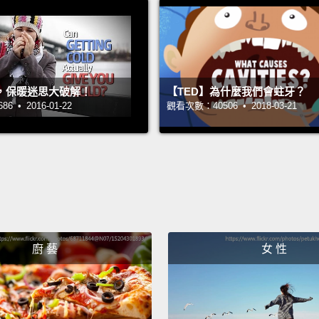
隱性飢
期開始
生長、
會造成
，保暖迷思大破解！
【TED】為什麼我們會蛀牙？
 • 2016-01-22
觀看次數：40506 • 2018-03-21
Fortun
part o
is an 
Quality
local 
nutrit
廚 藝
女 性
tailor
幸好，
子，D
我們對