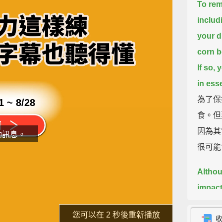
To rem
includ
your di
corn
b
If so,
in ess
為了保
1 ~ 8/28
食。但
因為其
動訊息。
很可能
Althou
impact
片
econom
了解詳情
重新播放
popula