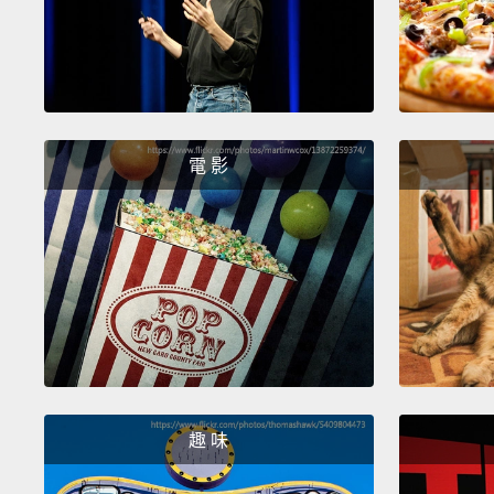
電 影
趣 味