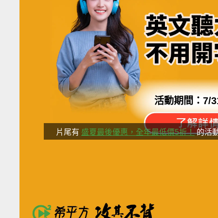
活動期間：
7/3
片尾有
盛夏最後優惠，全年最低價5折！
的活
分享這部影
英文課程不買貴的
只選最好的