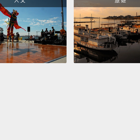
人 文
旅 遊
更美好