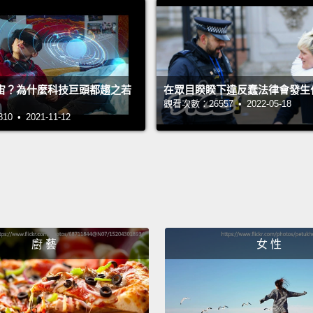
It was
about 
hats d
宙？為什麼科技巨頭都趨之若
在眾目睽睽下違反蠢法律會發生
"corre
觀看次數：26557 • 2022-05-18
這是詩
 • 2021-11-12
18世
夠「糾
Number
The st
her m
廚 藝
女 性
townsp
surpri
第四：G