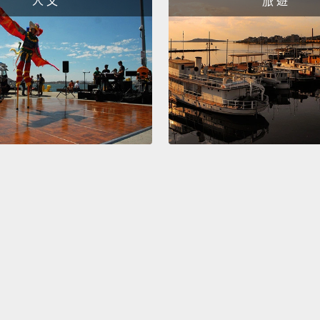
人 文
旅 遊
Famous
for his
expand
第三：
膾炙人
管法國
Napole
but at
inches
should
Imperia
was av
拿破崙