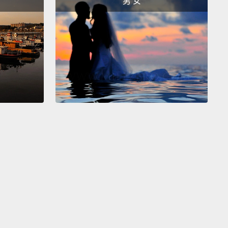
男 女
ly, this tiny, tiny general, perhaps to compensate
 short stature,
took control of France, greatly
ed its influence and dubbed himself emperor.
拿破崙。
口的，這小小將軍，或許是為了彌補他矮小的身材，掌
，大大地擴展其影響力，並自封為皇帝。
on's official height was indeed five foot two inches,
 the time French inches were longer than English
.
So doing the unit conversion, Napoleon's height
've been reported as five-seven in England's
l Units,
which is short by today's standards, but
erage or slightly above average in the early 1800s.
正式的身高的確是五呎二吋，但當時法國的「吋」是比