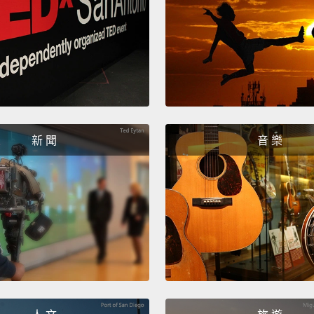
事特別
But wh
a real 
time w
story i
新 聞
音 樂
artists
Godiva
但雖然
鎮，卻
握的假
怪到詩
造了這
Number