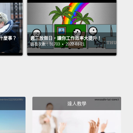
 poets and artists (people not known for caring
facts and reality)
who gave the Vikings their silly
uring the late 1800s, long after the Vikings could
什麼事？
週三放假日，讓你工作效率大提升！
ct" their misconceptions.
觀看次數：31703 • 2022-01-21
人和藝術家(那些不是以關心事實真相聞名的人)他們在
紀末給維京人戴上了這愚蠢的帽子，而那發生在維京人能
正」他們錯誤觀念的很久之後了。
 four: Lady Godiva.
ory of this 11th century English noblewoman is that
ean husband,
the Earl, raised taxes on the
達人教學
eople of Coventry which Lady Godiva,
and not
sing the locals, thought were too high.
odiva夫人。