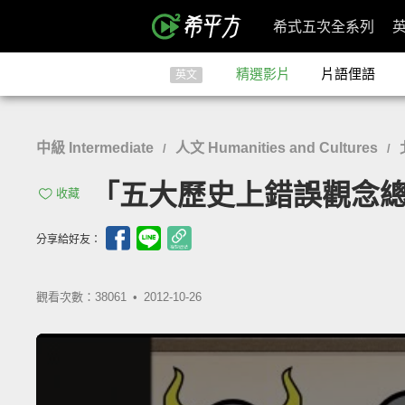
希式五次全系列
精選影片
片語俚語
英文
中級 Intermediate
人文 Humanities and Cultures
/
/
「五大歷史上錯誤觀念總覽」- Fi
收藏
分享給好友：
觀看次數：38061 •
2012-10-26