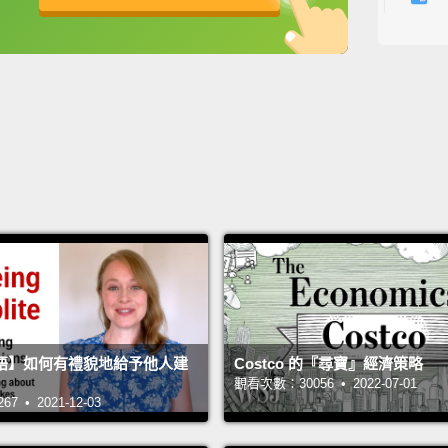
標，很
英
中
免費功能
功能升級
Or, if
conven
and so
或者，
手，用
抓。
Horned
archae
sites,
語】如何有禮貌地給予他人建
Costco 的『尋寶』經濟策略
有角的
觀看次數：30056 • 2022-07-01
維京人
 • 2021-12-03
過。