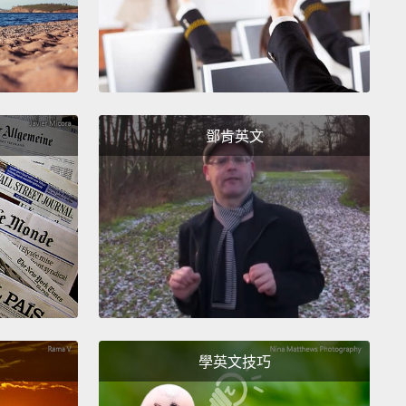
一世紀英國貴族婦人的故事是關於她那不體恤人民的丈
位伯爵對Coventry鎮的居民提高稅賦，Godiva夫人，以
外的當地居民，都認為稅賦太高了。
adgered her husband,
and he conceded in
鄧肯英文
ration to lower the taxes if she rode through town
,
assuming that she never would, but she did.
糾纏她丈夫，伯爵不勝其擾而讓步，答應如果她光著身
穿過城鎮，就降低稅賦--以為她絶對不可能這麼做--但她
做了。
e people don't like taxes, even though they're how
ation is purchased,
Lady Godiva's story lives on
學英文技巧
y in the Godiva logo and in popular songs.
民不喜歡稅賦，即使那是文明的代價，Godiva夫人的故