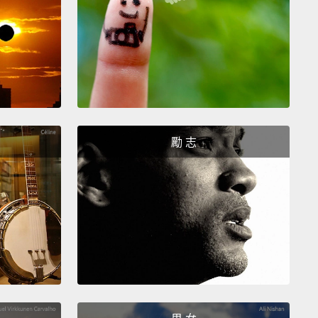
是在Godiva巧克力的商標和流行歌曲中繼續活躍著。
ile Lady Godiva was a real person and Coventry is
town,
there is no record of her nude ride from the
hen it happened. So we can safely assume the
s false.
Just as with the Vikings, again, poets and
勵 志
 are to blame,
who made up the tale long after Lady
's death.
Godiva夫人是真實人物而且確實也有Coventry這個城
並沒有事發當時她裸體騎馬的紀錄。所以我們可以有把
設這故事是捏造的。就像維京人的故事，又一次的，要
人和藝術家頭上，他們在Godiva夫人過世許久之後，編
傳說。
 three: Napoleon.