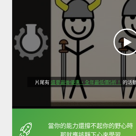
片尾有
盛夏最後優惠，全年最低價5折！
的活
框選或點兩下字幕可以
當你的能力還撐不起你的野心時
那就應該靜下心來學習