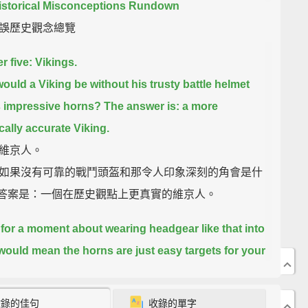
istorical Misconceptions Rundown
誤歷史觀念總覽
 five: Vikings.
ould a Viking be without his trusty battle helmet
s impressive horns?
The answer is: a more
ically accurate Viking.
維京人。
如果沒有可靠的戰鬥頭盔和那令人印象深刻的角會是什
 答案是：一個在歷史觀點上更真實的維京人。
 for a moment about wearing headgear like that into
 would mean
the horns are just easy targets for your
nt to hit and knock off your helmet.
，戴著那樣的頭飾去打仗，角只是敵人容易打擊的目
收錄的佳句
收錄的單字