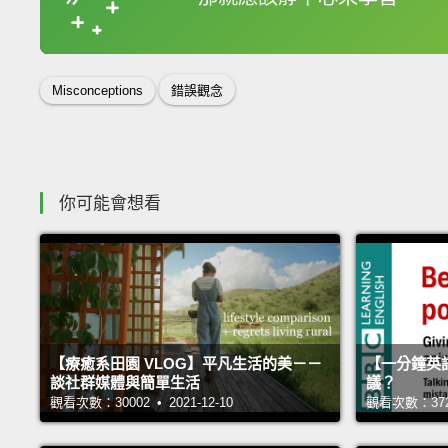
收錄佳句
Misconceptions
錯誤觀念
你可能會想看
【療癒系田園 VLOG】平凡生活的美－－
【一分鐘英
談社群媒體與簡單生活
議？
觀看次數：30002 • 2021-12-10
觀看次數：37267