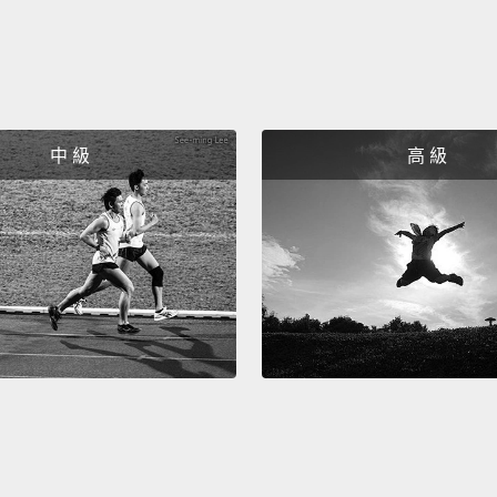
「英吋
錄為英
的，但
身高了
中 級
高 級
Howeve
French
short-
cartoo
不過，
在報紙
事。
Meanwh
System