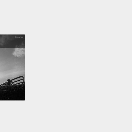
」還長的。所以換算單位，拿破崙身的高應該是要被紀
制的五呎七吋(一百七十公分)，以現代的標準來看是矮
以18世紀早期來說算是平均身高，或是稍稍超過標準的
。
r, England, with its eternal love for all things
 didn't care,
(and) went with the Napoleon-is-so-
LOL version of the story in newspapers and
ns.
英格蘭對於法國人不在乎的事物有著永無止境的喜愛，
和卡通上，演出「拿破崙超矮-哈哈哈(註一)」版本的故
ile, Napoleon was busy introducing the Metric
 to France and the wider world
to standardize