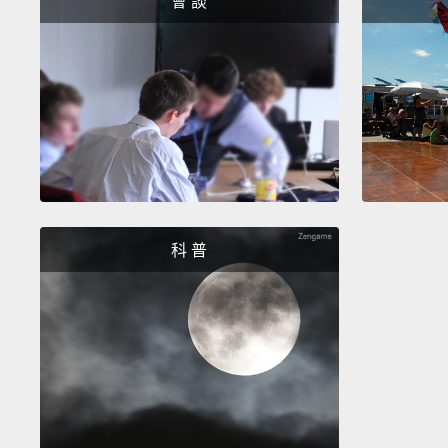
會 談
科 普