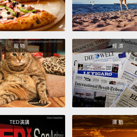
這個十
夫，這
及不意
She b
寵 物
經 濟
exaspe
naked
她不斷
子騎馬
真的去
Becaus
civiliz
TED演講
運 動
notabl
因為人