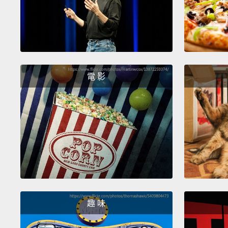
電 影
趣 味