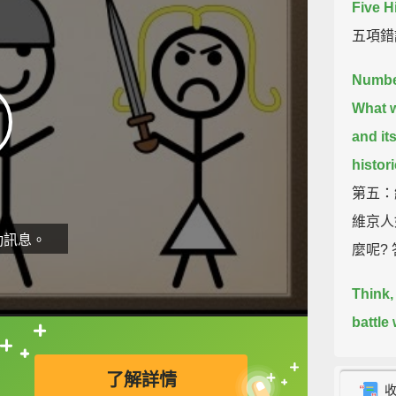
Five H
五項錯
Number
What w
and it
histor
第五：
維京人
動訊息。
麼呢?
Think,
battle
oppone
直接查字典喔！
了解詳情
想想看