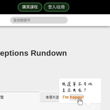
購買課程
登入/註冊
ptions Rundown
瀏覽
本章片語 (0)