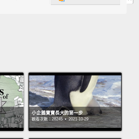
容易打掉你的頭盔。
 you strap on your helmet, now your opponent has a
ient lever with which to drag you to the ground
mething to hold onto while slitting your throat.
如果你把頭盔綁緊，現在你的敵人就有個很方便的把
來把你拉倒在地，而且在割斷你的喉嚨時，有地方可以
 helmets are a terrible idea, which is why
ologists have never found them at Viking battle
and there's no evidence that they were ever used.
小企鵝寶寶長大的第一步
頭盔真是個很糟的點子，這就是為什麼考古學家從沒在
觀看次數：28245 • 2021-10-29
的戰鬥遺址找到它們，而且也沒有證據顯示他們有使用