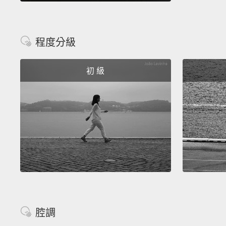
程度分級
初 級
腔調