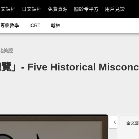
英文課程
日文課程
免費資源
關於希平方
用戶見證
專欄教學
ICRT
翰林
北美腔
ve Historical Misconce
全文