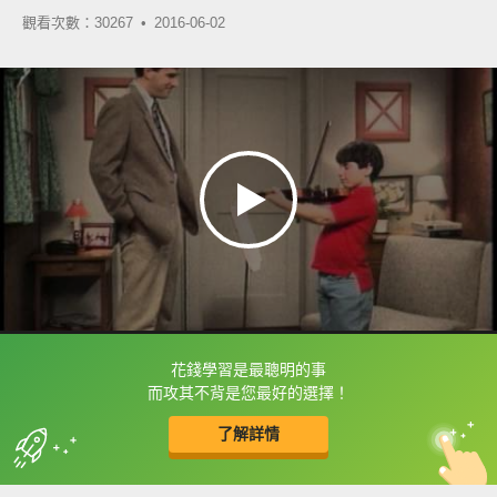
觀看次數：30267 •
2016-06-02
花錢學習是最聰明的事
框選或點兩下字幕可以直接查字典喔！
而攻其不背是您最好的選擇！
了解詳情
英
中
收錄佳句
功能升級