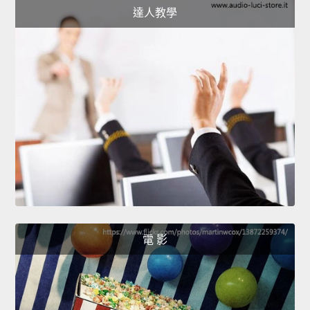
達人教學
電 影