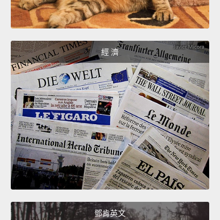
經 濟
鄧肯英文