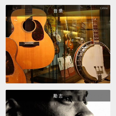
音 樂
勵 志