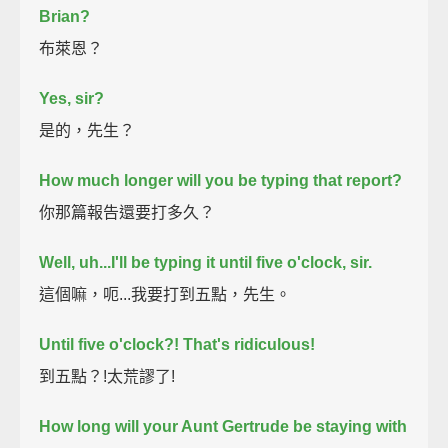
Brian?
布萊恩？
Yes, sir?
是的，先生？
How much longer will you be typing that report?
你那篇報告還要打多久？
Well, uh...I'll be typing it until five o'clock, sir.
這個嘛，呃...我要打到五點，先生。
Until five o'clock?!
That's ridiculous!
到五點？!太荒謬了!
How long will your Aunt Gertrude be staying with