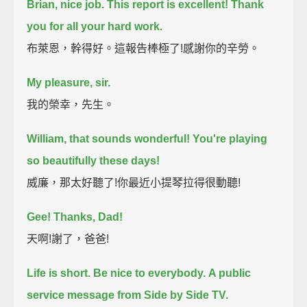
Brian,
nice job.
This report is excellent!
Thank
you for all your hard work.
布萊恩，幹得好。這報告棒極了!感謝你的辛勞。
My pleasure, sir.
我的榮幸，先生。
William,
that sounds wonderful!
You're playing
so beautifully these days!
威廉，那太好聽了!你最近小提琴拉得很動聽!
Gee!
Thanks, Dad!
天啊!謝了，爸爸!
Life is short.
Be nice to everybody.
A public
service message from Side by Side TV.