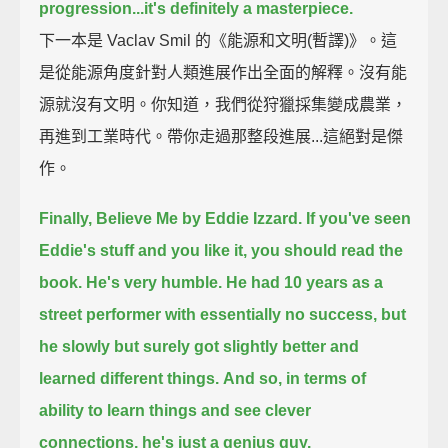
progression...
it's definitely a masterpiece.
下一本是 Vaclav Smil 的《能源和文明(暫譯)》。這
是從能源角度針對人類進展作出全面的解釋。沒有能
源就沒有文明。你知道，我們從狩獵採集變成農業，
再進到工業時代。帶你走過那整段進展...這絕對是傑
作。
Finally, Believe Me by Eddie Izzard.
If you've seen
Eddie's stuff and you like it,
you should read the
book.
He's very humble.
He had 10 years as a
street performer with essentially no success,
but
he slowly but surely got slightly better and
learned different things.
And so, in terms of
ability to learn things and see clever
connections, he's just a genius guy.