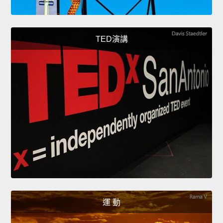
TED演講
運 動