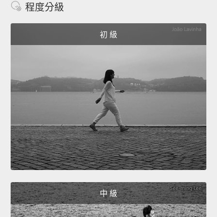
程度分級
初 級
中 級