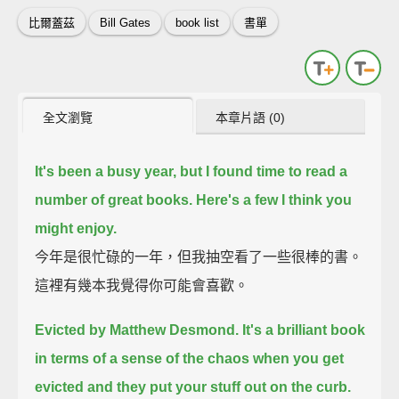
比爾蓋茲
Bill Gates
book list
書單
全文瀏覽
本章片語 (0)
It's been a busy year, but I found time to read a
number of great books.
Here's a few I think you
might enjoy.
今年是很忙碌的一年，但我抽空看了一些很棒的書。
這裡有幾本我覺得你可能會喜歡。
Evicted by Matthew Desmond.
It's a brilliant book
in terms of a sense of the chaos when you get
evicted and they put your stuff out on the curb.