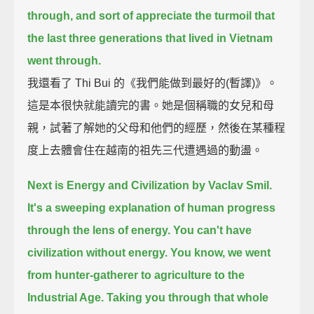
through,
and sort of appreciate the turmoil that
the last three generations that lived in Vietnam
went through.
我還看了 Thi Bui 的《我們能做到最好的(暫譯)》。
這是本很快就能讀完的書。她是個稱職的女兒和母
親，試著了解她的父母和他們的經歷，然後在某種程
度上去體會住在越南的祖先三代遭遇過的動盪。
Next is Energy and Civilization by Vaclav Smil.
It's a sweeping explanation of human progress
through the lens of energy.
You can't have
civilization without energy.
You know, we went
from hunter-gatherer to agriculture to the
Industrial Age.
Taking you through that whole