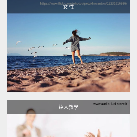
女 性
達人教學