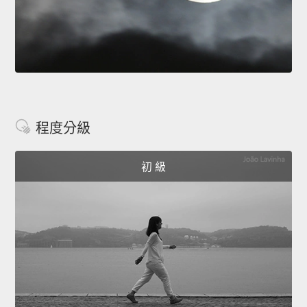
程度分級
初 級