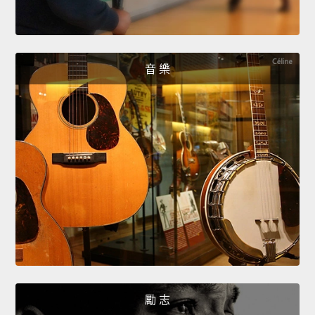
音 樂
勵 志