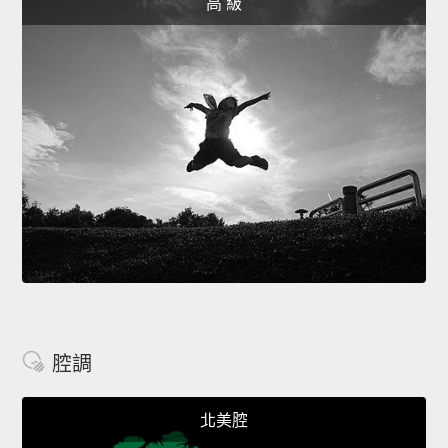
高 級
腔調
北美腔