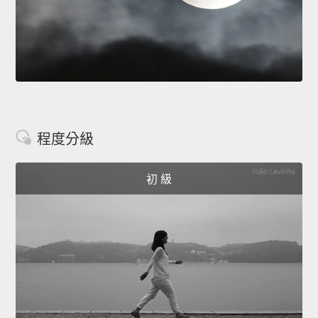
程度分級
初 級