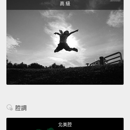
高 級
腔調
北美腔