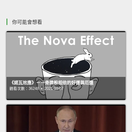
你可能會想看
《諾瓦效應》－－骨牌般相依的好運與厄運
觀看次數：36248 • 2021-10-07