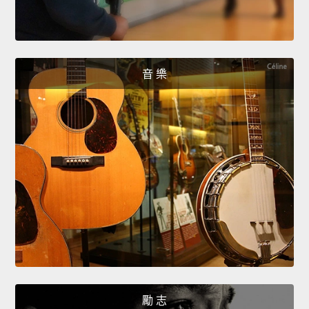
音 樂
勵 志