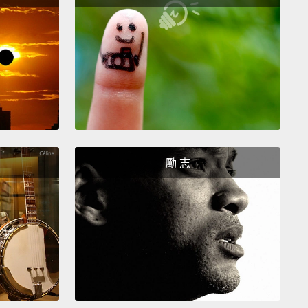
g the warmth of holding a cup of hot beverage
 to the rest of your body on a cold day.
的天，感受握著熱飲的溫暖傳遍你身上的每一吋。
nk that there was a time when you couldn't even
r say a single word.
Look how far you've come. I'm
of you.
個時候，你已經動不了也說不了任何的話。看看你這一
勵 志
努力。我以你為榮。
hey're like little hugs for your feet.
－像是在給你的腳小小的擁抱。
u know that there is a bee species that sleeps
 up in flowers?
有一種蜜蜂會蜷縮著睡在花朵裡嗎？