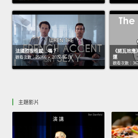
法國腔很性感…嗎？
《諾瓦效應
運
觀看次數：25066 • 2022-06-16
觀看次數：36233
主題影片
演 講