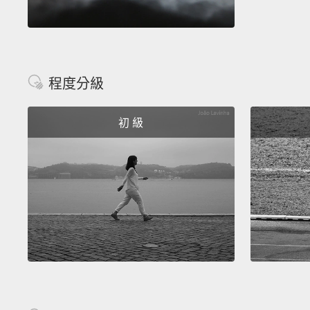
程度分級
初 級