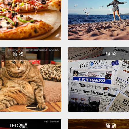
找到一
寫的歌
Seeing
you be
imposs
在意料
寵 物
經 濟
甚至不
Imagin
it's k
想像月
The wo
「胡桃南
TED演講
運 動