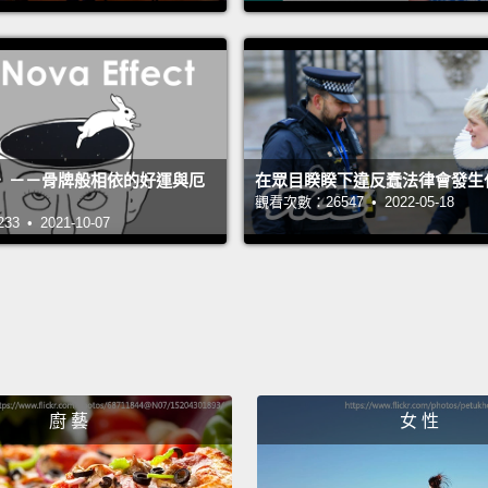
car.
坐在後
Wateri
wet.
》－－骨牌般相依的好運與厄
在眾目睽睽下違反蠢法律會發生
替植物
觀看次數：26547 • 2022-05-18
 • 2021-10-07
Feelin
感受溫
Dog ea
狗耳朵
Findin
廚 藝
女 性
if it 