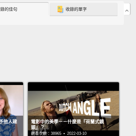
物的腳步聲。各種動物在雪地裡留下的腳印。
收錄的佳句
收錄的單字
rmth of garments that have just been picked out of
er.
乾衣機中取出，還留有溫熱氣息的衣服。
eing poured into coffee.
倒入咖啡中的牛奶。
wo strangers find each other in a crowded place,
s a party,
and end up having a long conversation
hey were totally alone.
生人在喧鬧的地方相遇，像是派對中，最後旁若無人地
予他人建
電影中的美學－－什麼是『荷蘭式鏡
頭』？
觀看次數：38965 • 2022-03-10
g down the window while riding in the backseat of a