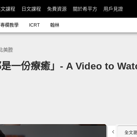
英文課程
日文課程
免費資源
關於希平方
用戶見證
專欄教學
ICRT
翰林
北美腔
癒」- A Video to Watch 
全文