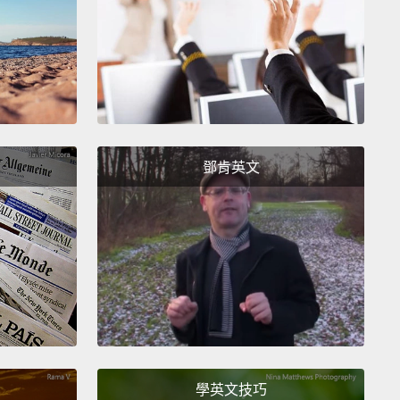
首你從未聽過的歌曲，而它就像是在那個當下，只為你
。
 a single flower grow in a random place.
It makes
lieve that the seemingly odd and sometimes even
ible things do actually happen.
之外的地方看見一朵挺立的花。讓你相信有些貌似奇怪
鄧肯英文
可能的事情確實會發生。
ing that the moon is actually following your car
that
eeping an eye on you to make sure that you're safe.
亮真的跟在你的車後，時時注意著你，確保你的安危。
rd "butternut squash."
瓜（butternut squash）」這個字本身。
學英文技巧