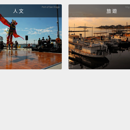
人 文
旅 遊
They s
things
playin
人們說
逐松鼠
The Yo
YouTu
Red dw
slowly 
much l
find t
紅矮星