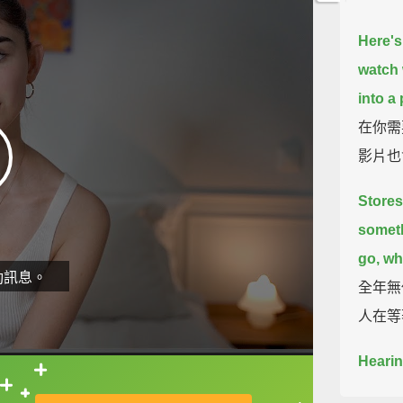
Here's
watch 
into a
在你需
影片也會
Stores
someth
go, wh
動訊息。
全年無
人在等
Hearin
variou
直接查字典喔！