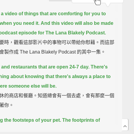
 a video of things that are comforting for you to
when you need it.
And this video will also be made
 podcast episode for The Lana Blakely Podcast.
要時，觀看這部影片中的事物可以帶給你慰藉。而這部
製作成 The Lana Blakely Podcast 的其中一集。
 and restaurants that are open 24-7 day.
There's
ing about knowing that there's always a place to
ere someone else will be.
休的商店和餐廳。知道總會有一個去處，會有那麼一個
著你。
g the footsteps of your pet.
The footprints of
s animals in the snow.