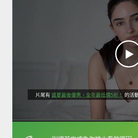
片尾有
盛夏最後優惠，全年最低價5折！
的活
框選或點兩下字幕可以