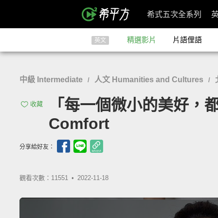
希式五次全系列
精選影片
片語俚語
英文
中級 Intermediate
人文 Humanities and Cultures
/
/
「每一個微小的美好，都是一份療
收藏
Comfort
分享給好友：
觀看次數：11551 •
2022-11-18