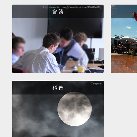
會 談
科 普