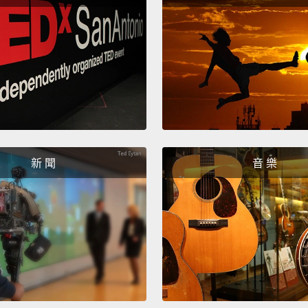
Feelin
spread
在寒冷
To thi
walk o
proud 
想像某
新 聞
音 樂
路有多
Socks—t
襪子－
Did yo
curled
你知道