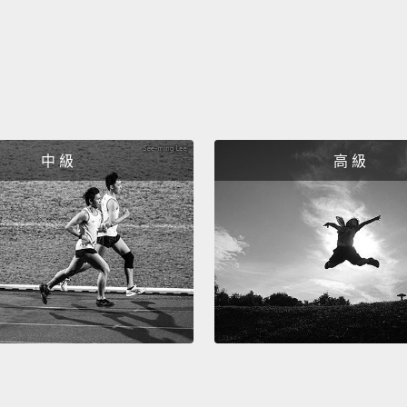
慢，可
多。這
You've
was no
yourse
中 級
高 級
你一直
苛責自
Beauty
that.
I
shame, 
when i
美會逝
的。羞