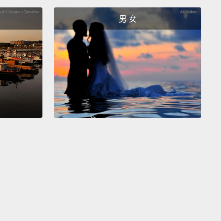
男 女
ay when dogs dream, they likely dream about dog
,
like chasing squirrels, running after rabbits, and
g fetch with you.
狗在做夢時，夢到的很有可能也是牠們的日常，像是追
和兔子，或跟你玩你丟我撿。
uTube channel "Pain Hours."
be 頻道「Pain Hours」。
arfs, stars with less than 0.4 solar masses,
burn so
that they might live up to 100 billion years old,
onger than the current age of the universe.
And I
hat both terrifying and comforting.
這種恆星的質量不到 0.4 個太陽，因為燃燒得非常緩