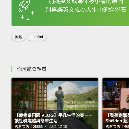
別讓英文成為你被小看的原因
別再讓英文成為人生中的絆腳石
收錄佳句
療癒
comfort
你可能會想看
【療癒系田園 VLOG】平凡生活的美－－
【看美劇學
談社群媒體與簡單生活
Sheldo
觀看次數：29998 • 2021-12-10
觀看次數：46040