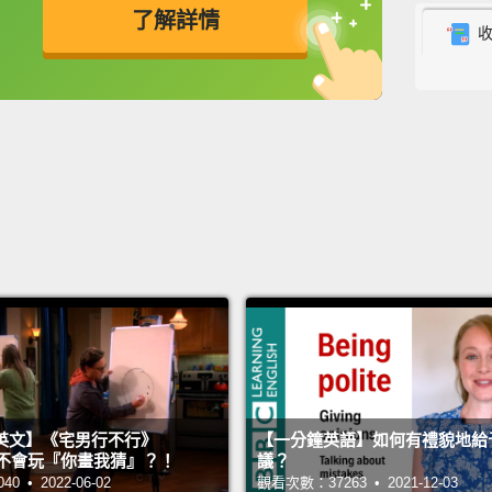
了解詳情
聆聽寵
The wa
英
中
免費功能
功能升級
the dry
剛剛從
Milk b
正在被
When t
such a
as if t
兩名陌
長談。
英文】《宅男行不行》
【一分鐘英語】如何有禮貌地給
n 超不會玩『你畫我猜』？！
議？
 • 2022-06-02
觀看次數：37263 • 2021-12-03
Rollin