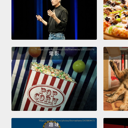
電 影
趣 味