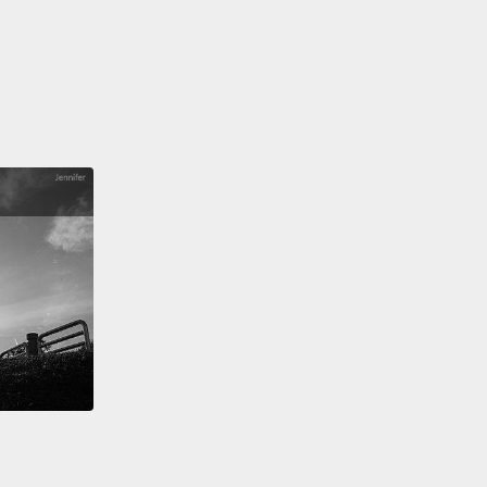
能可以活到一千億歲，比目前的宇宙的年齡來得老很
件事令我既害怕又欣慰。
 been a good friend.
You've done your best.
There
thing more you could've done; stop beating
lf up.
都是很棒的朋友。你已經盡力了。你做得夠多了；別再
己了。
 fades. There's something oddly comforting about
n fact, nothing is really permanent.
No feeling of
grief, or guilt will remain as intense as it does
t's recently occurred.
去。這件事出奇地令人安心。事實上，沒有什麼是永恆
恥、悲痛或自責這些當下強烈的感受會隨著時間逐漸褪