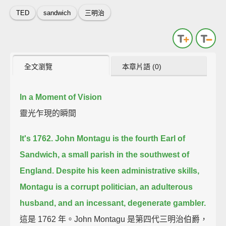
TED
sandwich
三明治
全文瀏覽
本章片語 (0)
In a Moment of Vision
靈光乍現的瞬間
It's 1762.
John Montagu is the fourth Earl of
Sandwich,
a small parish in the southwest of
England.
Despite his keen administrative skills,
Montagu is a corrupt politician,
an adulterous
husband,
and an incessant, degenerate gambler.
這是 1762 年。John Montagu 是第四代三明治伯爵，