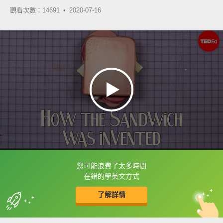
觀看次數：14691 •
2020-07-16
您可能浪費了太多時間
框選或點兩下字幕可以直接查字典喔！
在錯的學英文方式
了解詳情
英
中
收錄佳句
功能升級