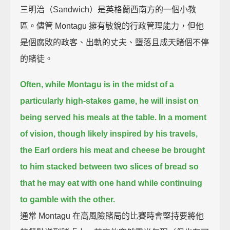
三明治（Sandwich）是英格蘭西南方的一個小教
區。儘管 Montagu 擁有敏銳的行政管理能力，但他
是個腐敗的政客、出軌的丈夫、墮落且成天賭個不停
的賭徒。
Often, while Montagu is in the midst of a
particularly high-stakes game,
he will insist on
being served his meals at the table.
In a moment
of vision, though likely inspired by his travels,
the Earl orders his meat and cheese be brought
to him stacked between two slices of bread
so
that he may eat with one hand while continuing
to gamble with the other.
通常 Montagu 在高風險賭局的比賽時會堅持要將他