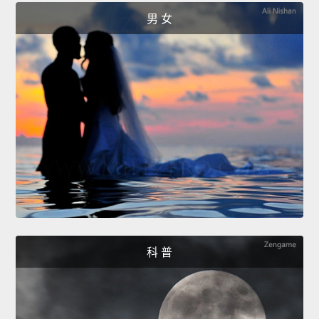
男 女
科 普