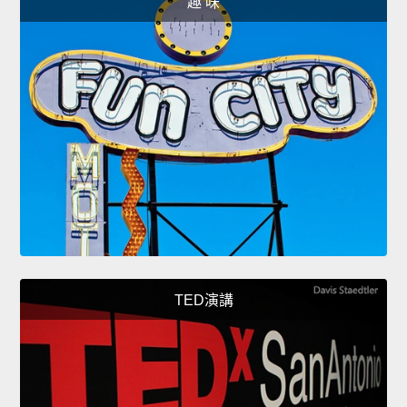
趣 味
TED演講