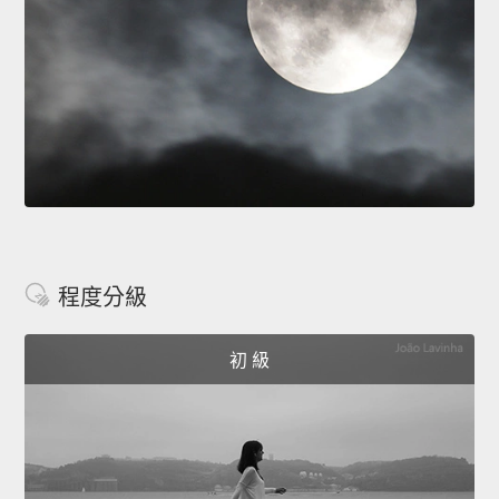
程度分級
初 級