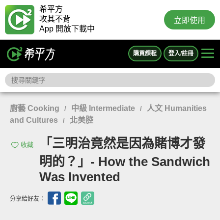
希平方
攻其不背
立即使用
App 開放下載中
購買課程
登入/註冊
廚藝 Cooking
中級 Intermediate
人文 Humanities
/
/
and Cultures
北美腔
/
「三明治竟然是因為賭博才發
收藏
明的？」- How the Sandwich
Was Invented
分享給好友：