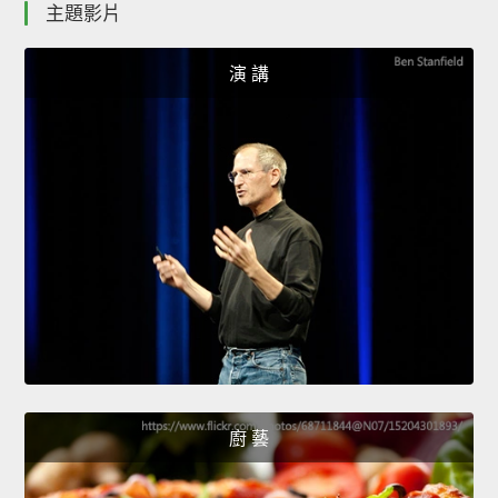
主題影片
演 講
廚 藝