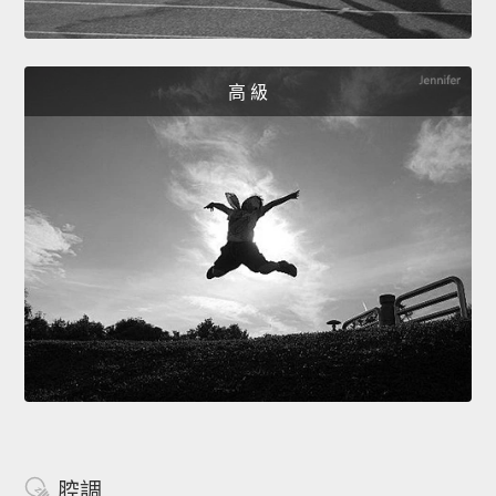
高 級
腔調