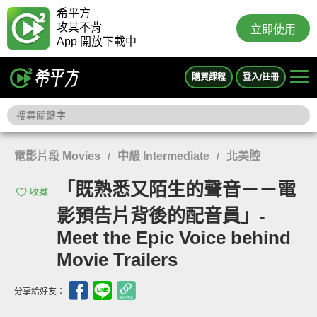
希平方
攻其不背
立即使用
App 開放下載中
購買課程
登入/註冊
電影片段 Movies
中級 Intermediate
北美腔
/
/
「既熟悉又陌生的聲音－－電
收藏
影預告片背後的配音員」-
Meet the Epic Voice behind
Movie Trailers
分享給好友：