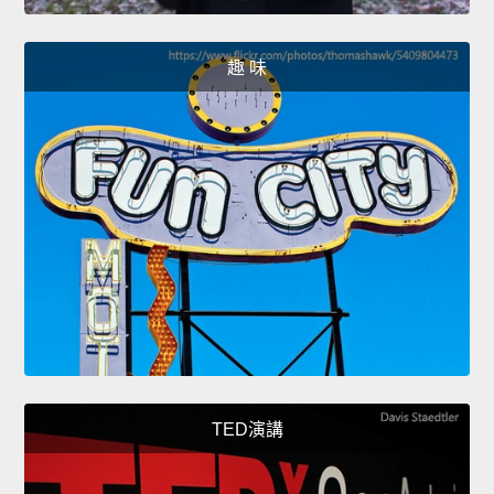
趣 味
TED演講