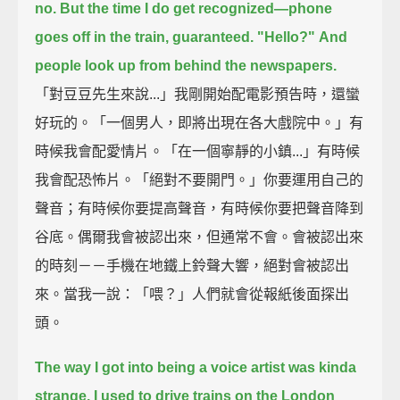
no.
But the time I do get recognized—
phone
goes off in the train, guaranteed.
"Hello?"
And
people look up from behind the newspapers.
「對豆豆先生來說...」我剛開始配電影預告時，還蠻
好玩的。「一個男人，即將出現在各大戲院中。」有
時候我會配愛情片。「在一個寧靜的小鎮...」有時候
我會配恐怖片。「絕對不要開門。」你要運用自己的
聲音；有時候你要提高聲音，有時候你要把聲音降到
谷底。偶爾我會被認出來，但通常不會。會被認出來
的時刻－－手機在地鐵上鈴聲大響，絕對會被認出
來。當我一說：「喂？」人們就會從報紙後面探出
頭。
The way I got into being a voice artist was kinda
strange.
I used to drive trains on the London