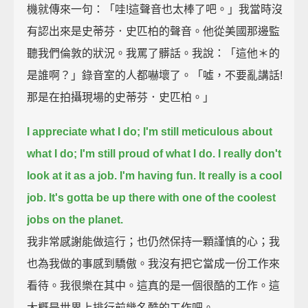
機就傳來一句：「哇!這聲音也太棒了吧。」我當時沒
有認出來是史蒂芬．史匹柏的聲音。他從美國那邊監
聽我們倫敦的狀況。我罵了髒話。我說：「這他＊的
是誰啊？」錄音室的人都嚇壞了。「噓，不要亂講話!
那是在拍攝現場的史蒂芬．史匹柏。」
I appreciate what I do;
I'm still meticulous about
what I do;
I'm still proud of what I do.
I really don't
look at it as a job.
I'm having fun.
It really is a cool
job.
It's gotta be up there with one of the coolest
jobs on the planet.
我非常感謝能做這行；也仍然保持一顆謹慎的心；我
也為我做的事感到驕傲。我沒有把它當成一份工作來
看待。我很樂在其中。這真的是一個很酷的工作。這
大概是世界上排行前幾名酷的工作吧。