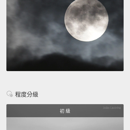
程度分級
初 級