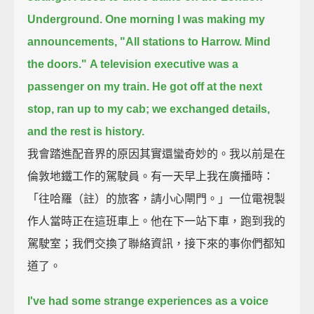
Underground.
One morning I was making my
announcements,
"All stations to Harrow. Mind
the doors."
A television executive was a
passenger on my train.
He got off at the next
stop,
ran up to my cab;
we exchanged details,
and the rest is history.
我會踏進配音界的原因其實還蠻奇妙的。我以前是在
倫敦地鐵工作的駕駛員。有一天早上我在廣播時：
「往哈羅（註）的旅客，請小心閘門。」一位電視製
作人當時正在這班車上。他在下一站下車，跑到我的
駕駛室；我們交換了聯絡資訊，接下來的事你們都知
道了。
I've had some strange experiences as a voice