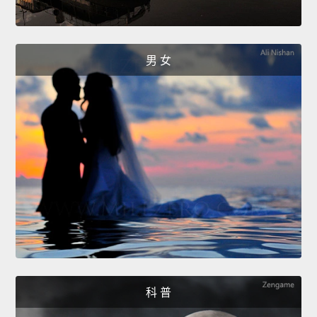
男 女
科 普