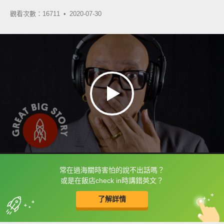
觀看次數：16711 •
2020-07-30
常在過海關時害怕的說不出話嗎？
框選或點兩下字幕可以直接查字典喔！
或是在飯店check in時講錯英文？
了解詳情
英
中
收錄佳句
功能升級