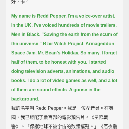
好，卡。
My name is Redd Pepper.
I'm a voice-over artist.
In the UK,
I've voiced hundreds of movie trailers.
Men in Black.
"Saving the earth from the scum of
the universe."
Blair Witch Project.
Armageddon.
Space Jam.
Mr. Bean's Holiday.
So many.
I forget
half of them, to be honest with you.
I started
doing television adverts,
animations, and audio
books.
I do a lot of video games as well,
and a lot
of them are sound effects.
A goose in the
background.
我的名字叫 Redd Pepper。我是一位配音員。在英
國，我已經配了數百部的電影預告片。《星際戰
警》。「保護地球不被宇宙的敗類摧殘。」《厄夜叢