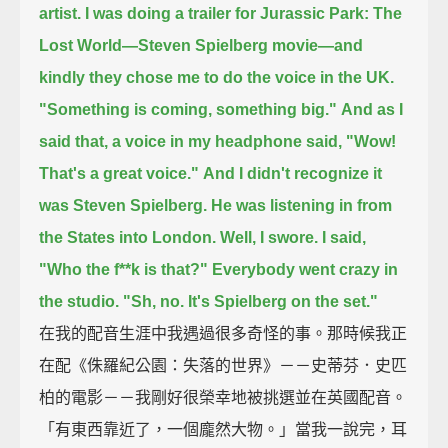
artist.
I was doing a trailer for Jurassic Park: The
Lost World—
Steven Spielberg movie—
and
kindly they chose me to do the voice in the UK.
"Something is coming, something big."
And as I
said that,
a voice in my headphone said,
"Wow!
That's a great voice."
And I didn't recognize it
was Steven Spielberg.
He was listening in from
the States into London.
Well, I swore.
I said,
"Who the f**k is that?"
Everybody went crazy in
the studio.
"Sh, no. It's Spielberg on the set."
在我的配音生涯中我遇過很多奇怪的事。那時候我正
在配《侏羅紀公園：失落的世界》－－史蒂芬．史匹
柏的電影－－我剛好很榮幸地被挑選並在英國配音。
「有東西靠近了，一個龐然大物。」當我一說完，耳