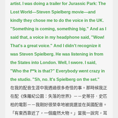
artist.
I was doing a trailer for Jurassic Park: The
Lost World—
Steven Spielberg movie—
and
kindly they chose me to do the voice in the UK.
"Something is coming, something big."
And as I
said that,
a voice in my headphone said,
"Wow!
That's a great voice."
And I didn't recognize it
was Steven Spielberg.
He was listening in from
the States into London.
Well, I swore.
I said,
"Who the f**k is that?"
Everybody went crazy in
the studio.
"Sh, no. It's Spielberg on the set."
在我的配音生涯中我遇過很多奇怪的事。那時候我正
在配《侏羅紀公園：失落的世界》－－史蒂芬．史匹
柏的電影－－我剛好很榮幸地被挑選並在英國配音。
「有東西靠近了，一個龐然大物。」當我一說完，耳