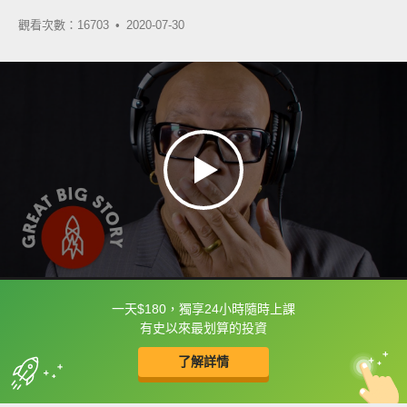
觀看次數：16703 •
2020-07-30
一天$180，獨享24小時隨時上課
框選或點兩下字幕可以直接查字典喔！
有史以來最划算的投資
了解詳情
英
中
收錄佳句
功能升級