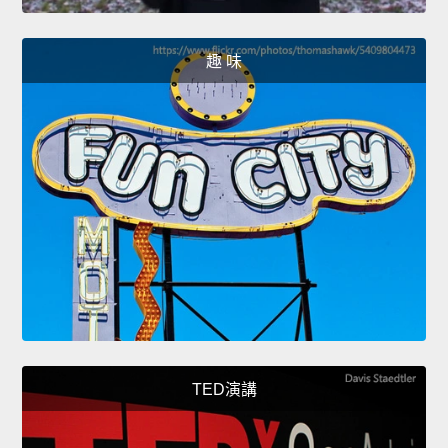
趣 味
TED演講