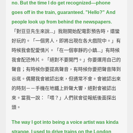
no.
But the time I do get recognized—
phone
goes off in the train, guaranteed.
"Hello?"
And
people look up from behind the newspapers.
「對豆豆先生來說...」我剛開始配電影預告時，還蠻
好玩的。「一個男人，即將出現在各大戲院中。」有
時候我會配愛情片。「在一個寧靜的小鎮...」有時候
我會配恐怖片。「絕對不要開門。」你要運用自己的
聲音；有時候你要提高聲音，有時候你要把聲音降到
谷底。偶爾我會被認出來，但通常不會。會被認出來
的時刻－－手機在地鐵上鈴聲大響，絕對會被認出
來。當我一說：「喂？」人們就會從報紙後面探出
頭。
The way I got into being a voice artist was kinda
strange.
I used to drive trains on the London