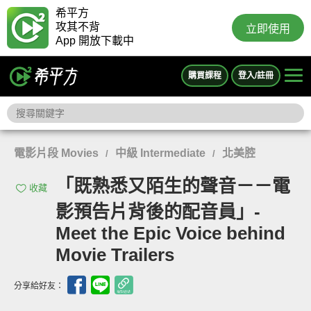
希平方
攻其不背
立即使用
App 開放下載中
購買課程
登入/註冊
電影片段 Movies
中級 Intermediate
北美腔
/
/
「既熟悉又陌生的聲音－－電
收藏
影預告片背後的配音員」-
Meet the Epic Voice behind
Movie Trailers
分享給好友：