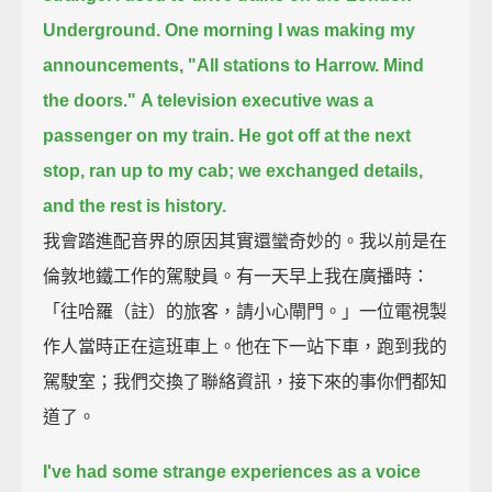
Underground.
One morning I was making my
announcements,
"All stations to Harrow. Mind
the doors."
A television executive was a
passenger on my train.
He got off at the next
stop,
ran up to my cab;
we exchanged details,
and the rest is history.
我會踏進配音界的原因其實還蠻奇妙的。我以前是在
倫敦地鐵工作的駕駛員。有一天早上我在廣播時：
「往哈羅（註）的旅客，請小心閘門。」一位電視製
作人當時正在這班車上。他在下一站下車，跑到我的
駕駛室；我們交換了聯絡資訊，接下來的事你們都知
道了。
I've had some strange experiences as a voice