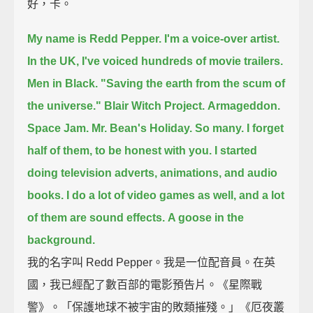
好，卡。
My name is Redd Pepper.
I'm a voice-over artist.
In the UK,
I've voiced hundreds of movie trailers.
Men in Black.
"Saving the earth from the scum of
the universe."
Blair Witch Project.
Armageddon.
Space Jam.
Mr. Bean's Holiday.
So many.
I forget
half of them, to be honest with you.
I started
doing television adverts,
animations, and audio
books.
I do a lot of video games as well,
and a lot
of them are sound effects.
A goose in the
background.
我的名字叫 Redd Pepper。我是一位配音員。在英
國，我已經配了數百部的電影預告片。《星際戰
警》。「保護地球不被宇宙的敗類摧殘。」《厄夜叢