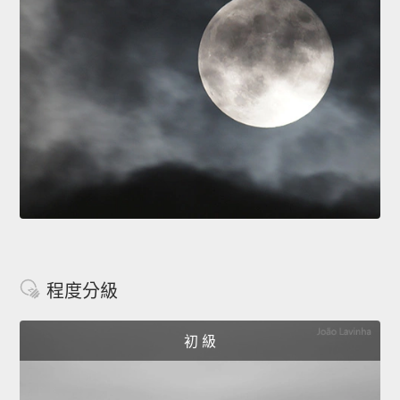
程度分級
初 級