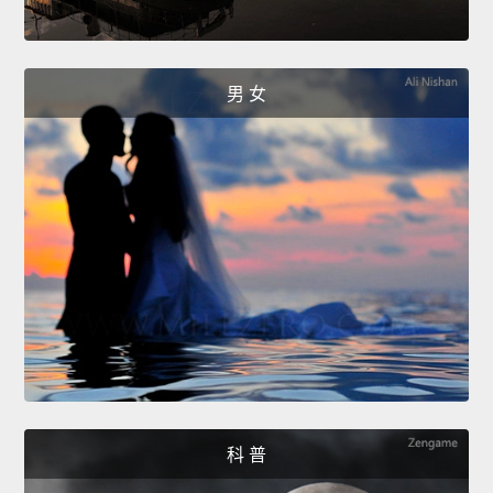
男 女
科 普