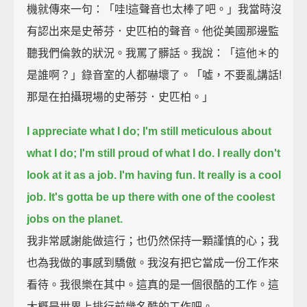
機就傳來一句：「哇!這聲音也太棒了吧。」我當時沒
有認出來是史蒂芬．史匹柏的聲音。他從美國那邊監
聽我們倫敦的狀況。我罵了髒話。我說：「這他＊的
是誰啊？」錄音室的人都嚇壞了。「噓，不要亂講話!
那是在拍攝現場的史蒂芬．史匹柏。」
I appreciate what I do;
I'm still meticulous about
what I do;
I'm still proud of what I do.
I really don't
look at it as a job.
I'm having fun.
It really is a cool
job.
It's gotta be up there with one of the coolest
jobs on the planet.
我非常感謝能做這行；也仍然保持一顆謹慎的心；我
也為我做的事感到驕傲。我沒有把它當成一份工作來
看待。我很樂在其中。這真的是一個很酷的工作。這
大概是世界上排行前幾名酷的工作吧。