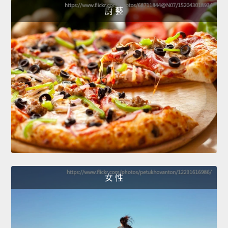
廚 藝
女 性