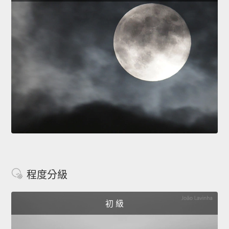
程度分級
初 級