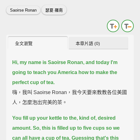
Saoirse Ronan
瑟夏·羅南
全文瀏覽
本章片語 (0)
Hi, my name is Saoirse Ronan,
and today I'm
going to teach you America how to make the
perfect cup of tea.
嗨，我叫 Saoirse Ronan，我今天要來教教各位美國
人，怎麼泡出完美的茶。
You fill up your kettle to the, kind of, desired
amount.
So, this is filled up to five cups so we
can all have a cup of tea.
Guessing that's this