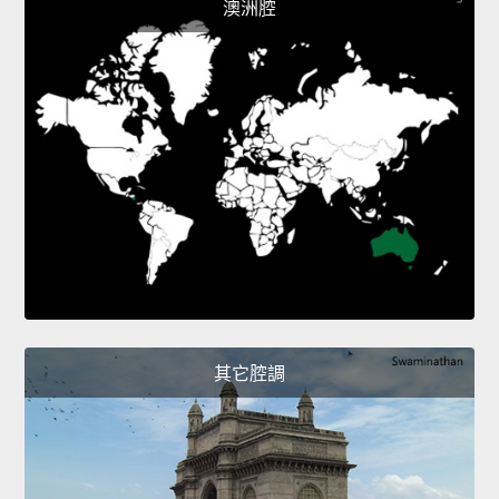
澳洲腔
其它腔調