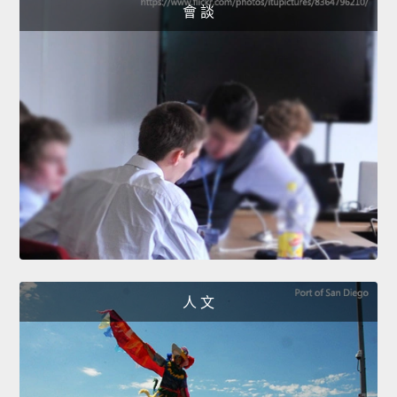
會 談
人 文