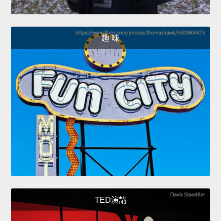
趣 味
TED演講