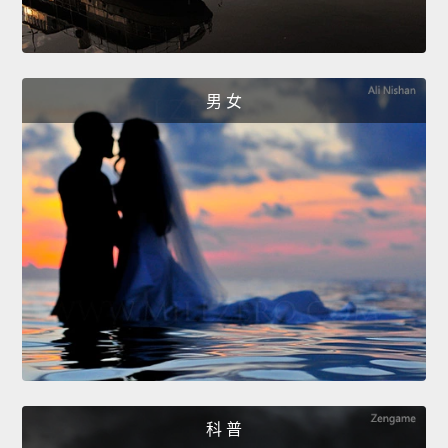
男 女
科 普