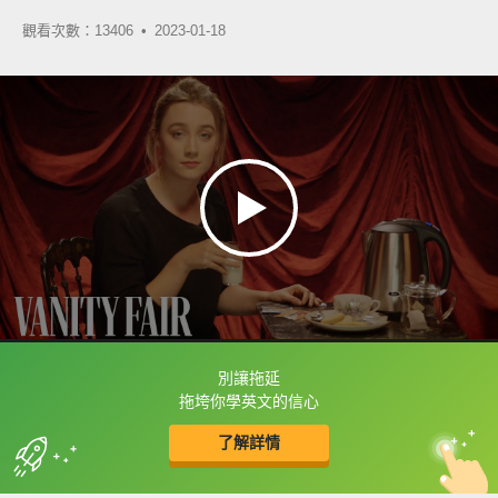
觀看次數：13406 •
2023-01-18
別讓拖延
框選或點兩下字幕可以直接查字典喔！
拖垮你學英文的信心
了解詳情
英
中
收錄佳句
功能升級