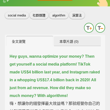
英
中
收錄佳句
功能升級
social media
社群媒體
algorithm
演算法
全文瀏覽
本章片語 (0)
Hey guys, wanna optimize your money?
Then
get yourself a social media platform!
TikTok
made US$4 billion last year,
and Instagram raked
in a whopping US$17.4 billion back in 2020!
All
just from ad revenue.
How did they make so
much money?
With algorithms!
嗨，想讓你的錢發揮最大效益嗎？那就經營你自己的