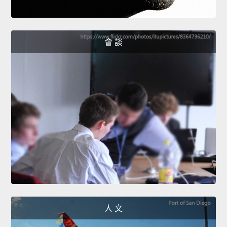
會 談
人 文