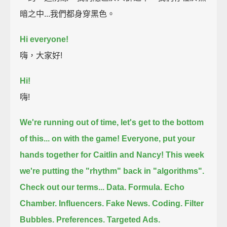
暗之中...我們都身穿黑色。
Hi everyone!
嗨，大家好!
Hi!
嗨!
We're running out of time, let's get to the bottom
of this...
on with the game!
Everyone, put your
hands together for Caitlin and Nancy!
This week
we're putting the "rhythm" back in "algorithms".
Check out our terms...
Data.
Formula.
Echo
Chamber.
Influencers.
Fake News.
Coding.
Filter
Bubbles.
Preferences.
Targeted Ads.