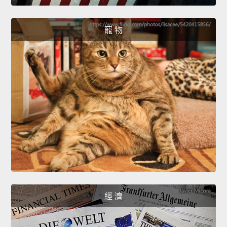
寵 物
經 濟