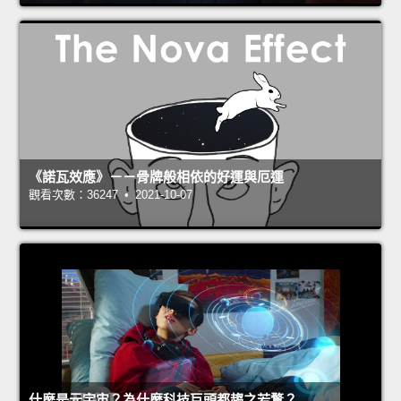
《諾瓦效應》－－骨牌般相依的好運與厄運
觀看次數：36247 • 2021-10-07
什麼是元宇宙？為什麼科技巨頭都趨之若鶩？