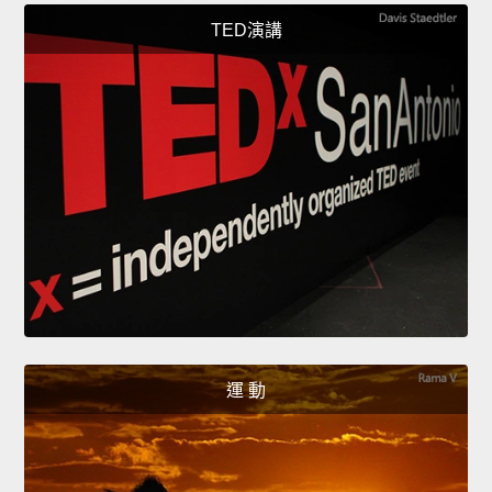
TED演講
運 動