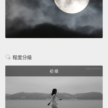
程度分級
初 級