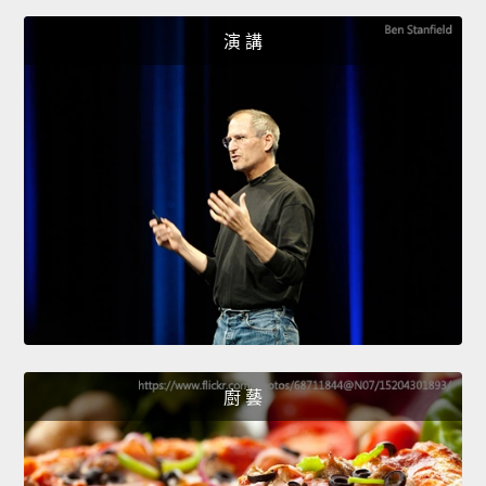
演 講
廚 藝