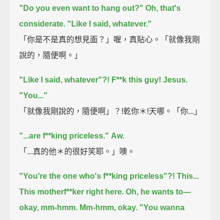
"Do you even want to hang out?" Oh, that's
considerate.
"Like I said, whatever."
「你是不是真的想見面？」喔，真貼心。「就像我剛
說的，隨便啊。」
"Like I said, whatever"?!
F**k this guy!
Jesus.
"You..."
「就像我剛說的，隨便啊」？!乾你＊!天哪。「你...」
"...are f**king priceless."
Aw.
「...真的他＊的很好笑耶。」噢。
"You're the one who's f**king priceless"?!
This...
This motherf**ker right here.
Oh, he wants to—
okay, mm-hmm.
Mm-hmm, okay.
"You wanna