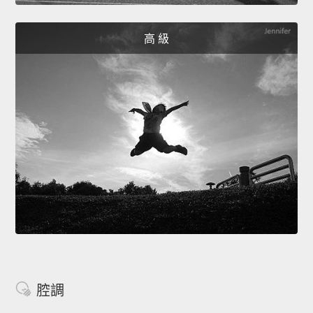
高 級
腔調