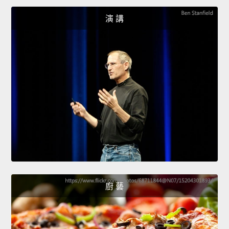
演 講
廚 藝