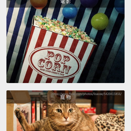
電 影
寵 物