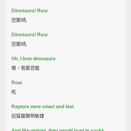
Dinosaurs! Roar
恐龍!吼
Dinosaurs! Roar
恐龍!吼
Oh, I love dinosaurs
喔，我愛恐龍
Roar
吼
Raptors were smart and fast
迅猛龍聰明敏捷
And like wolves, they would hunt in packs