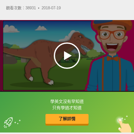
觀看次數：38931 •
2018-07-19
學英文沒有早知道
框選或點兩下字幕可以直接查字典喔！
只有學過才知道
了解詳情
英
中
收錄佳句
功能升級