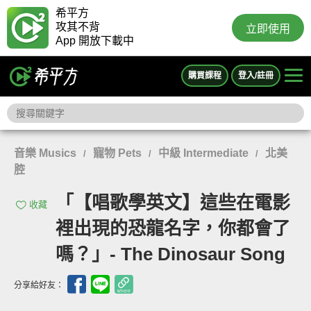
希平方
攻其不背
立即使用
App 開放下載中
購買課程
登入/註冊
音樂 Musics
寵物 Pets
中級 Intermediate
北美
/
/
/
腔
「【唱歌學英文】這些在電影
收藏
裡出現的恐龍名字，你都會了
嗎？」- The Dinosaur Song
分享給好友：