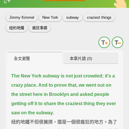
英
中
收錄佳句
功能升級
Jimmy Kimmel
New York
subway
craziest things
紐約地鐵
瘋狂事蹟
全文瀏覽
本章片語 (0)
The New York subway is not just crowded; it's a
crazy place.
And to prove that, we went out on
the street here in Brooklyn
and asked people
getting off it to share the craziest thing they ever
saw on the subway.
紐約地鐵不但很擁擠，還是一個很瘋狂的地方。為了