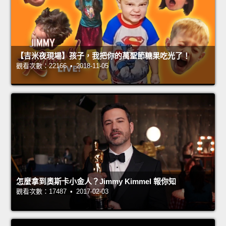
【吉米夜現場】孩子，我把你的萬聖節糖果吃光了！
觀看次數：22166 • 2018-11-05
怎麼拿到奧斯卡小金人？Jimmy Kimmel 報你知
觀看次數：17487 • 2017-02-03