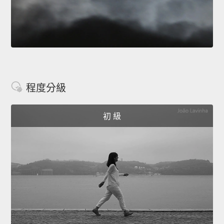
程度分級
初 級