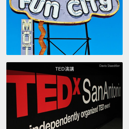
TED演講