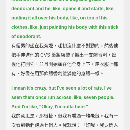
deodorant and he, like, opens it and starts, like,
putting it all over his body, like,
on top of his
clothes, like, just painting his body with this stick
of deodorant.
有個男的坐在我旁邊，起初沒什麼不對勁的，然後他
把手伸進他的 CVS 藥妝店袋子抓出一支體香劑，然
後他打開它，並且開始塗在他全身上下，連衣服上都
有，好像在用那條體香劑塗滿他的身體一樣。
I mean it's crazy, but I've seen a lot of rats.
I've
seen them once run across, like, seven people.
And I'm like, "Okay, I'm outta here."
我的意思是，那很扯，但我有看過一堆老鼠。我有一
次看到牠們跑過七個人。我就想：「好喔，我要閃人