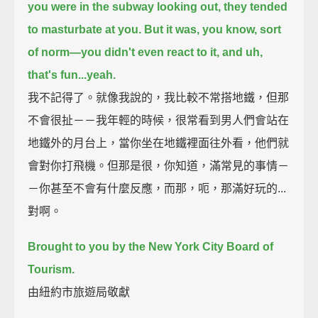
you were in the subway looking out,
they tended
to masturbate at you.
But it was, you know, sort
of norm—you didn't even react to it,
and uh,
that's fun...yeah.
我不記得了。就像我說的，我比較不常搭地鐵，但那
不會很扯－－我年輕的時候，很常看到男人們會站在
地鐵外的月台上，當你坐在地鐵裡面往外看，他們就
會對你打飛機。但那是很，你知道，滿常見的事情－
－你甚至不會有什麼反應，而那，呃，那滿好玩的...
對啊。
Brought to you by the New York City Board of
Tourism.
由紐約市旅遊局敬獻