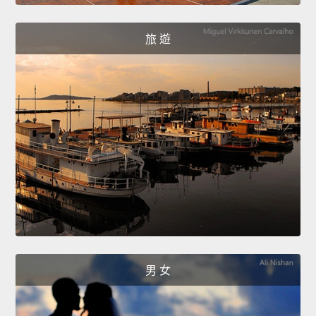
旅 遊
男 女