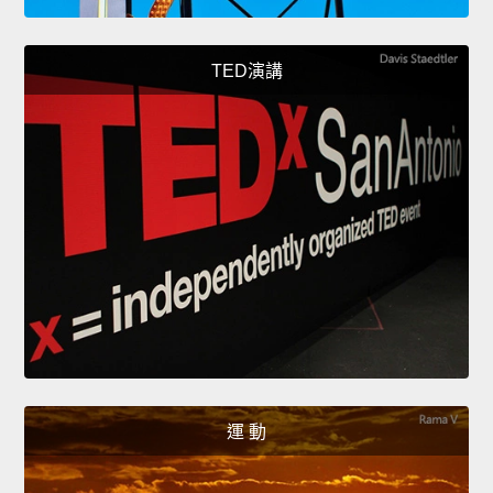
TED演講
運 動