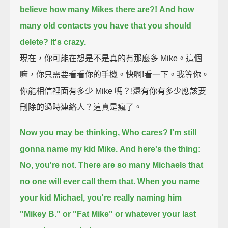
believe how many Mikes there are?!
And how
many old contacts you have that you should
delete?
It's crazy.
現在，你可能在想是不是真的有那麼多 Mike。這個
嘛，你只需要看看你的手機。快啊!看一下。我等你。
你能相信裡面有多少 Mike 嗎？!還有你有多少應該要
刪除的過時連絡人？這真是瘋了。
Now you may be thinking, Who cares? I'm still
gonna name my kid Mike.
And here's the thing:
No, you're not.
There are so many Michaels that
no one will ever call them that.
When you name
your kid Michael,
you're really naming him
"Mikey B." or "Fat Mike" or whatever your last