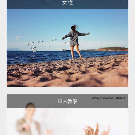
女 性
達人教學