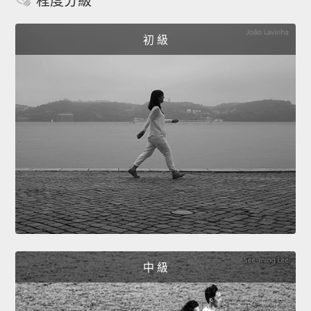
程度分級
初 級
中 級