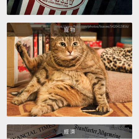
寵 物
經 濟