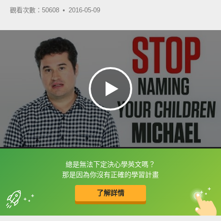
觀看次數：50608 •
2016-05-09
總是無法下定決心學英文嗎？
框選或點兩下字幕可以直接查字典喔！
那是因為你沒有正確的學習計畫
了解詳情
英
中
收錄佳句
功能升級