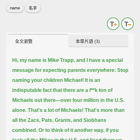
name
名字
全文瀏覽
本章片語 (3)
Hi, my name is Mike Trapp, and I have a special
message for expecting parents everywhere:
Stop
naming your children Michael!
It is an
indisputable fact that there are a f**k ton of
Michaels out there—
over four million in the U.S.
alone.
That's a lot of Michaels!
That's more than
all the Zacs, Pats, Grants, and Siobhans
combined.
Or to think of it another way, if you