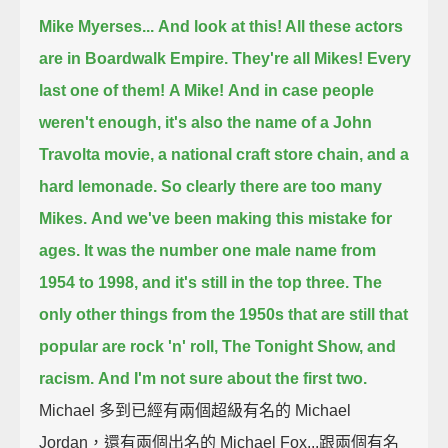
Mike Myerses...
And look at this! All these actors
are in Boardwalk Empire.
They're all Mikes!
Every
last one of them!
A Mike!
And in case people
weren't enough,
it's also the name of a John
Travolta movie, a national craft store chain, and a
hard lemonade.
So clearly there are too many
Mikes.
And we've been making this mistake for
ages.
It was the number one male name from
1954 to 1998,
and it's still in the top three.
The
only other things from the 1950s that are still that
popular
are rock 'n' roll, The Tonight Show, and
racism.
And I'm not sure about the first two.
Michael 多到已經有兩個超級有名的 Michael
Jordan，還有兩個出名的 Michael Fox...跟兩個有名