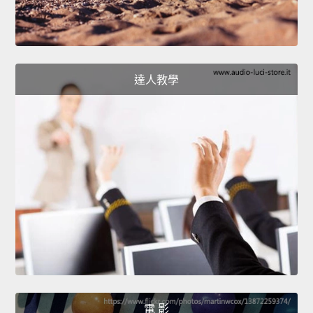
達人教學
電 影