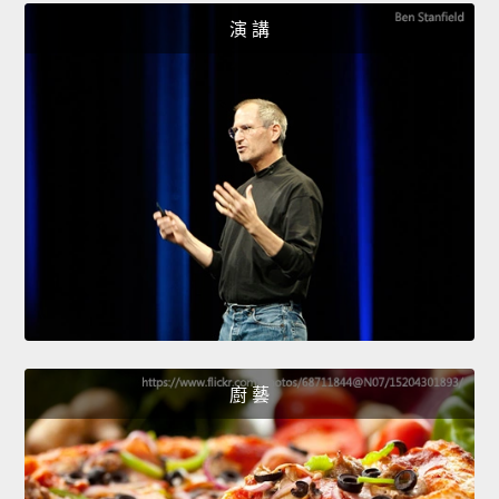
演 講
廚 藝