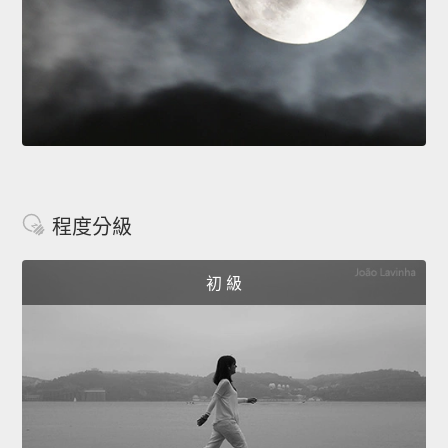
程度分級
初 級