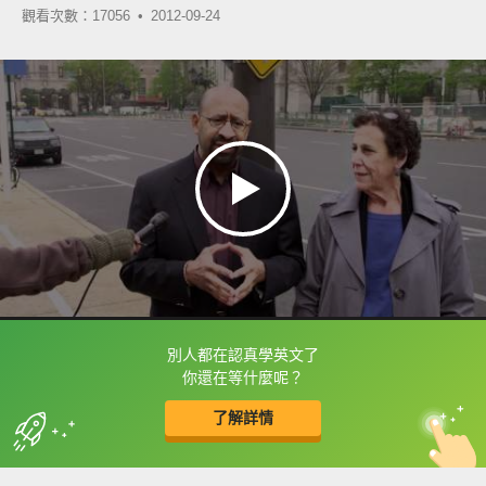
觀看次數：17056 •
2012-09-24
別人都在認真學英文了
框選或點兩下字幕可以直接查字典喔！
你還在等什麼呢？
了解詳情
英
中
收錄佳句
功能升級