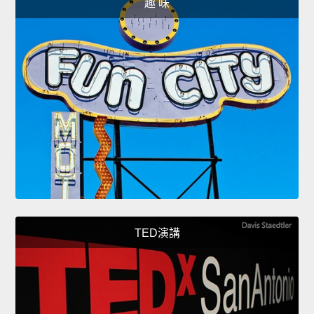
趣 味
TED演講