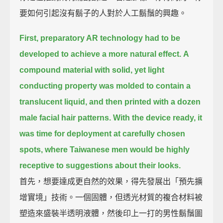
要如何引起沒有鬍子的人對於人工鬍鬚的興趣。
First, preparatory AR technology had to be
developed to achieve a more natural effect.
A
compound material with solid, yet light
conducting property was molded
to contain a
translucent liquid,
and then printed with a dozen
male facial hair patterns.
With the device ready, it
was time for deployment at carefully chosen
spots,
where Taiwanese men would be highly
receptive to suggestions about their looks.
首先，想要達成更自然的效果，得先發展出「預先擴
增實境」技術。一個固體，但透光材質的複合材料被
塑造來盛裝半透明液體，然後印上一打的男性鬍鬚圖