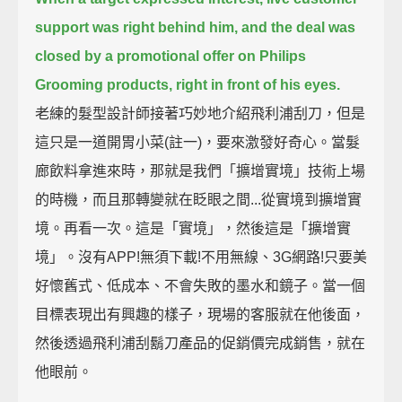
support was right behind him,
and the deal was
closed by a promotional offer on Philips
Grooming products,
right in front of his eyes.
老練的髮型設計師接著巧妙地介紹飛利浦刮刀，但是
這只是一道開胃小菜(註一)，要來激發好奇心。當髮
廊飲料拿進來時，那就是我們「擴增實境」技術上場
的時機，而且那轉變就在眨眼之間...從實境到擴增實
境。再看一次。這是「實境」，然後這是「擴增實
境」。沒有APP!無須下載!不用無線、3G網路!只要美
好懷舊式、低成本、不會失敗的墨水和鏡子。當一個
目標表現出有興趣的樣子，現場的客服就在他後面，
然後透過飛利浦刮鬍刀產品的促銷價完成銷售，就在
他眼前。