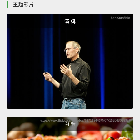
主題影片
演 講
廚 藝