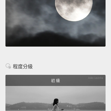
程度分級
初 級