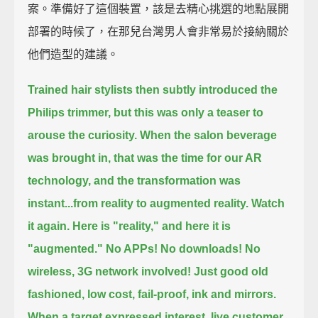
案。準備好了這個裝置，該是去精心挑選的地點展開
部署的時候了，在那兒台灣男人會非常易於接納關於
他們造型的建議。
Trained hair stylists then subtly introduced the
Philips trimmer,
but this was only a teaser to
arouse the curiosity.
When the salon beverage
was brought in, that was the time for our AR
technology,
and the transformation was
instant...
from reality to augmented reality.
Watch
it again. Here is "reality," and here it is
"augmented."
No APPs! No downloads! No
wireless, 3G network involved!
Just good old
fashioned, low cost, fail-proof, ink and mirrors.
When a target expressed interest, live customer