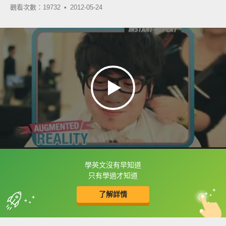
觀看次數：19732 •
2012-05-24
學英文沒有早知道
框選或點兩下字幕可以直接查字典喔！
只有學過才知道
了解詳情
英
中
收錄佳句
功能升級