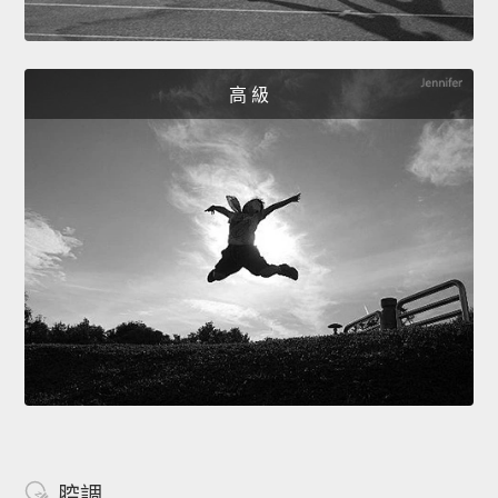
高 級
腔調