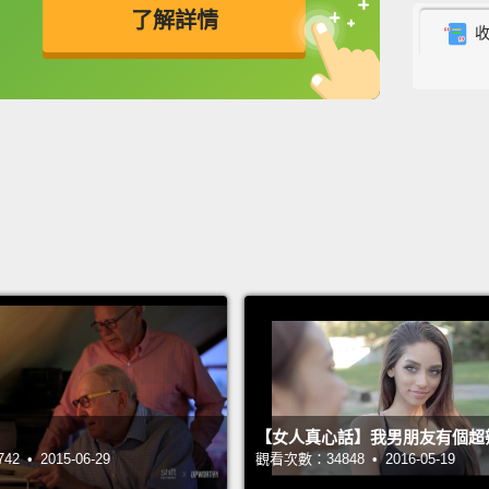
了解詳情
The sh
challe
英
中
免費功能
功能升級
節目表
Becaus
many d
there'
因為關
有許多
What's
什麼那
Julia 
【女人真心話】我男朋友有個超
 • 2015-06-29
觀看次數：34848 • 2016-05-19
We're 