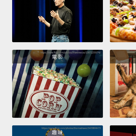
電 影
趣 味