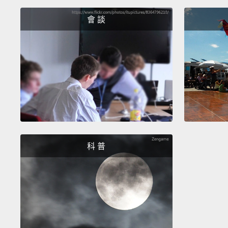
會 談
科 普