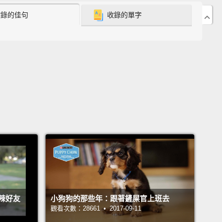
ow says writing Julia into the episode was a
收錄的佳句
收錄的單字
nge.
示將茱莉亞寫進播出單元中是項挑戰。
e with autism, it's such a range,
and there's so
ifferent ways that autism affects people.
And
s no way we could possibly show everything.
於自閉症，那是個很廣的範圍，自閉症影響人們的方式
種。而我們不可能有辦法呈現出每件事。
 so funny?
麼有趣？
started as a character in one of the show's books,
辣好友
小狗狗的那些年：跟著鏟屎官上班去
觀看次數：28661 • 2017-09-11
Amazing, 1, 2, 3!
She was such a hit the series