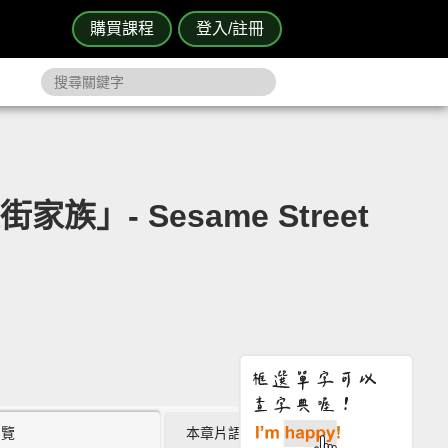
購買課程
登入/註冊
」- Sesame Street
瀏覽
本章片語 (0)