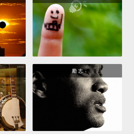
 understanding of autism.
示，茱莉亞的出現將可望讓人對自閉症有更好的理解。
s a little better when we all play together
都玩在一起會開心一點
 all be friends
.
能當好朋友
勵 志