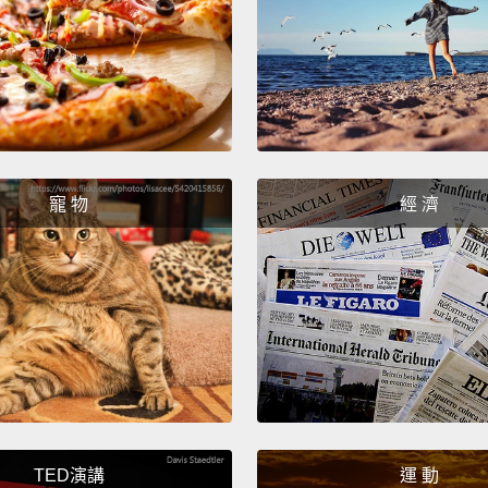
Julia'
promot
茱莉亞
式。
Julia i
but sh
寵 物
經 濟
茱莉亞
方式表
Nice t
很高興
Hi.
嗨。
TED演講
運 動
The sh