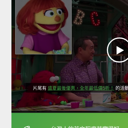
片尾有
盛夏最後優惠，全年最低價5折！
的活
框選或點兩下字幕可以