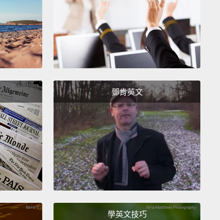
s introduction is just another way the hit show
es inclusion.
的推出只是這個受人喜愛的節目推廣包容性的另一種方
s an amazing little character.
She is not as verbal,
e expresses herself in different ways.
鄧肯英文
是個很棒的小小角色。她不那麼會說話，但她用不同的
達自我。
o meet you, Stacey.
認識妳，史黛西。
學英文技巧
ow says Julia's presence will hopefully promote a