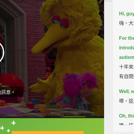
Hi, gu
嗨，大
For the
introd
autism
十年來
有自閉
Well, 
動訊息。
嗯，這
Oh, thi
噢，這
直接查字典喔！