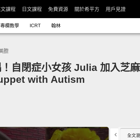
英文課程
日文課程
免費資源
關於希平方
用戶見證
專欄教學
ICRT
翰林
美腔
症小女孩 Julia 加入芝麻街家族
Muppet with Autism
全文