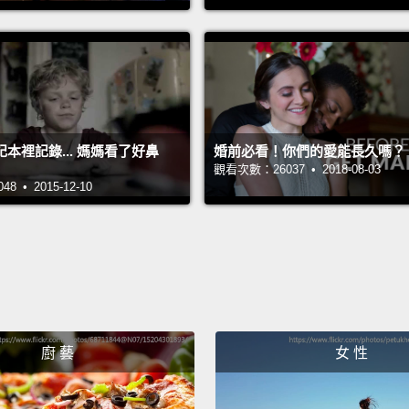
decide
茱莉亞一
3!》
定將她
When B
本裡記錄... 媽媽看了好鼻
婚前必看！你們的愛能長久嗎？
觀看次數：26037 • 2018-08-03
answers
 • 2015-12-10
import
當大鳥
茱莉亞
She doe
way."
廚 藝
女 性
她做事