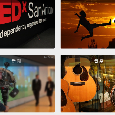
better
節目表
It feel
當我們
We can
我們都
新 聞
音 樂