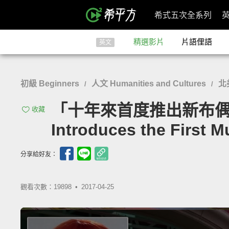
希式五次全系列
精選影片
片語俚語
英文
初級 Beginners
人文 Humanities and Cultures
北
/
/
「十年來首度推出新布偶！自閉
收藏
Introduces the First 
分享給好友：
觀看次數：19898 •
2017-04-25