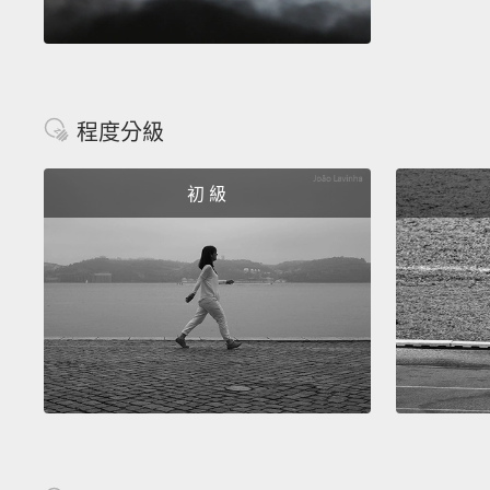
程度分級
初 級