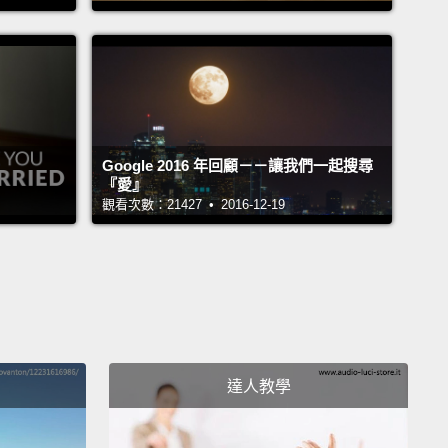
d to include her.
開始是芝麻街其中一本故事書《We're Amazing, 1, 2,
中的角色。她的角色非常受歡迎，於是芝麻街系列節目決
納入演出中。
ig Bird asks Alan, "What's autism?"
Alan
Google 2016 年回顧－－讓我們一起搜尋
『愛』
, "Well, for Julia, it's this." And that's what's
觀看次數：21427 • 2016-12-19
ant.
問艾倫：「什麼是自閉症？」艾倫答道：「這個嘛，對
來說，自閉症是這樣。」而那就是重點。
s thing just a little differently, in a "Julia sort of
達人教學
的方式有點不同，是以一種「茱莉亞的方式」。