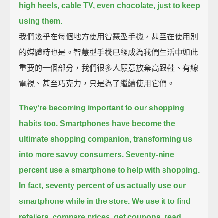
high heels,
cable TV, even chocolate, just to keep
using them.
我們幾乎在每個地方使用智慧型手機，甚至在使用別
的媒體時也是。智慧型手機已經成為我們生活中如此
重要的一個部分，我們很多人願意放棄高跟鞋、有線
電視、甚至巧克力，只是為了繼續使用它們。
They're becoming important to our shopping
habits too.
Smartphones have become the
ultimate shopping companion, transforming us
into more savvy consumers.
Seventy-nine
percent use a smartphone to help with shopping.
In fact, seventy percent of us actually use our
smartphone while in the store.
We use it to find
retailers, compare prices, get coupons, read