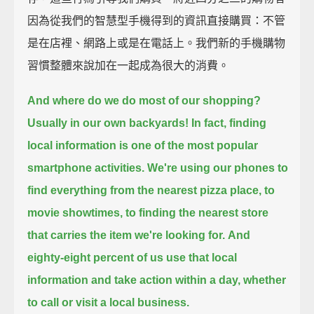
因為從我們的智慧型手機得到的資訊直接購買：不管
是在店裡、網路上或是在電話上。我們新的手機購物
習慣整體來說加在一起成為很大的消費。
And where do we do most of our shopping?
Usually in our own backyards!
In fact, finding
local information is one of the most popular
smartphone activities.
We're using our phones to
find everything from the nearest pizza place, to
movie showtimes,
to finding the nearest store
that carries the item we're looking for.
And
eighty-eight percent of us use that local
information and take action within a day,
whether
to call or visit a local business.