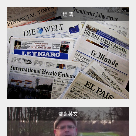
經 濟
鄧肯英文