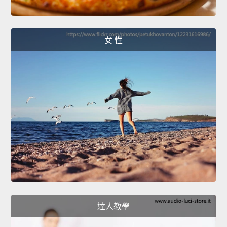
女 性
達人教學