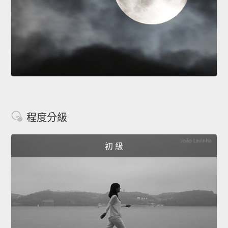
程度分級
初 級