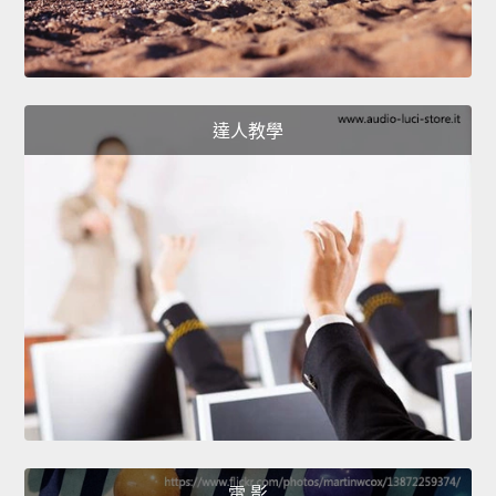
達人教學
電 影