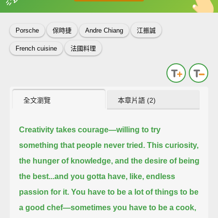
英
中
收錄佳句
功能升級
Porsche
保時捷
Andre Chiang
江振誠
French cuisine
法國料理
全文瀏覽
本章片語 (2)
Creativity takes courage—
willing to try
something that people never tried.
This curiosity,
the hunger of knowledge, and the desire of being
the best...
and you gotta have, like, endless
passion for it.
You have to be a lot of things to be
a good chef—
sometimes you have to be a cook,