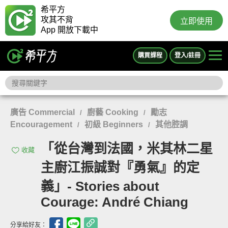
希平方
攻其不背
立即使用
App 開放下載中
購買課程
登入/註冊
廣告 Commercial
廚藝 Cooking
勵志
/
/
Encouragement
初級 Beginners
其他腔調
/
/
「從台灣到法國，米其林二星
收藏
主廚江振誠對『勇氣』的定
義」- Stories about
Courage: André Chiang
分享給好友：