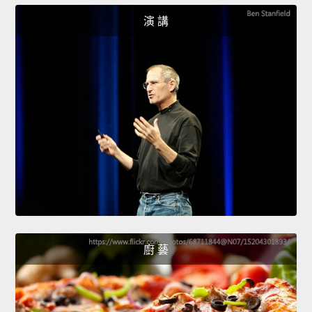
演 講
廚 藝