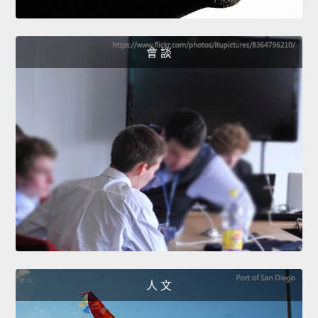
會 談
人 文