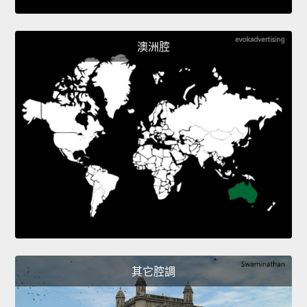
澳洲腔
其它腔調