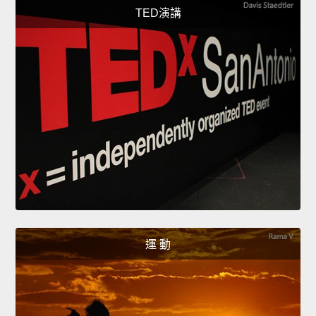
TED演講
運 動