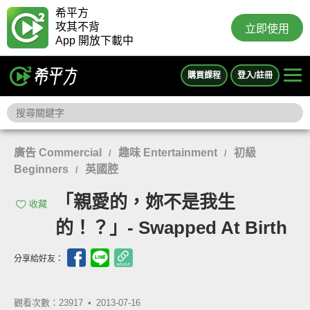
希平方
攻其不背
立即使用
App 開放下載中
購買課程
登入/註冊
廣告 Commercial
趣味 Entertainment
初級
/
/
Beginners
英國腔
/
「親愛的，妳不是我生
收藏
的！？」- Swapped At Birth
分享給好友：
觀看次數：23917 •
2013-07-16