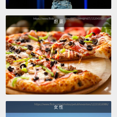
廚 藝
女 性