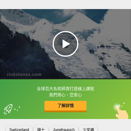
全球百大名校師資打造線上課程
框選或點兩下字幕可以直接查字典喔！
我們用心，您安心
了解詳情
英
中
收錄佳句
功能升級
Switzerland
瑞士
Jungfraujoch
少女峰