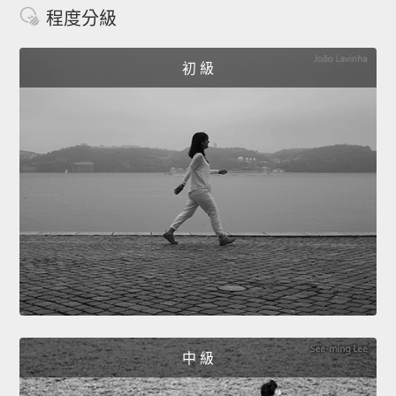
程度分級
初 級
中 級