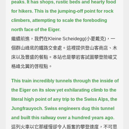
peaks.
It has shops, rustic beds and hearty food
for hikers.
This is the jumping-off point for rock
climbers, attempting to scale the foreboding
north face of the Eiger.
繼續前進，我們在Kleine Scheidegg(小夏戴克)，一
個群山峰底的鐵路交會處。這裡提供登山客商店、木
床以及豐盛的餐點。本站也是攀岩客試圖攀登險峻艾
格峰北翼的啓程點。
This train incredibly tunnels through the inside of
the Eiger on its slow yet exhilarating climb
to the
literal high point of any trip to the Swiss Alps, the
Jungfrauyoch.
Swiss engineers dug this tunnel
and built this railway over a hundred years ago.
這列火車以它那緩慢卻令人振奮的攀登速度，不可思