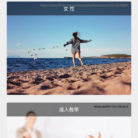
女 性
達人教學