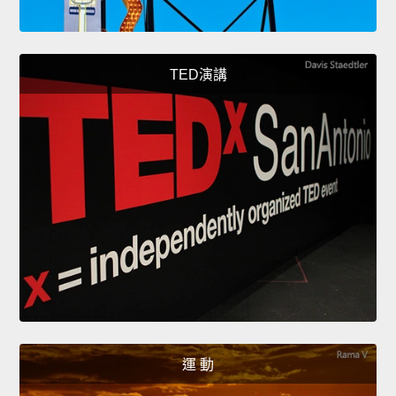
TED演講
運 動