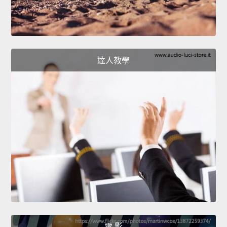
達人教學
電 影