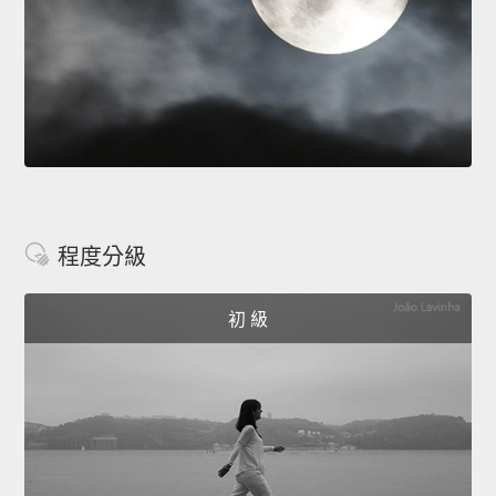
程度分級
初 級