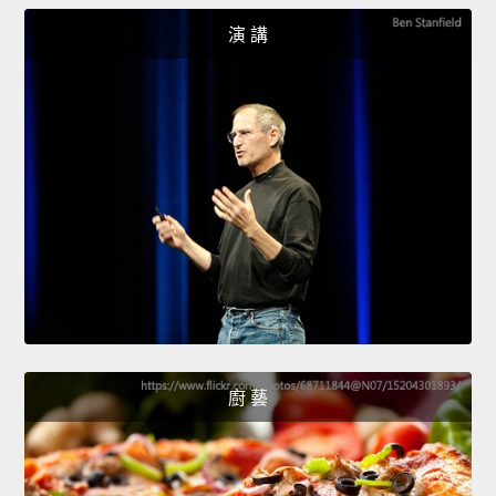
演 講
廚 藝