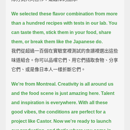
We selected these flavor combination from more
than a hundred recipes with tests in our lab.
You
can taste them, stick them in your food, share
them, or break them like the Japanese do.
我們從超過一百個在實驗室裡測試的食譜裡選出這些
味道組合。你可以品嚐它們、用它們插取食物、分享
它們、或是像日本人一樣折斷它們。
We're from Montreal. Creativity is all around us
and the food scene is just amazing here.
Talent
and inspiration is everywhere.
With all these
good vibes, the conditions are perfect for a
project like Castor.
Now we're ready to launch