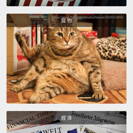
寵 物
經 濟