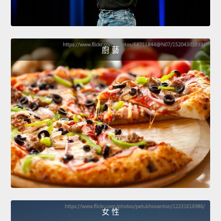
廚 藝
女 性