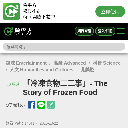
希平方
攻其不背
立即使用
App 開放下載中
購買課程
登入/註冊
趣味 Entertainment
高級 Advanced
科普 Science
/
/
人文 Humanities and Cultures
北美腔
/
/
「冷凍食物二三事」- The
收藏
Story of Frozen Food
分享給好友：
觀看次數：17541 •
2015-10-22