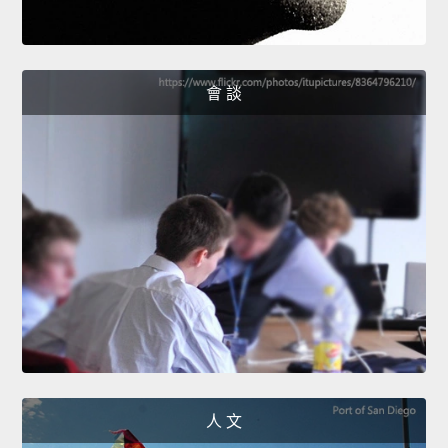
會 談
人 文