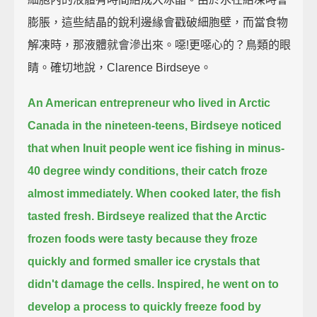
膨脹，這些結晶的銳利邊緣會戳破細胞壁，而當食物
解凍時，那液體就會滲出來。噁!更噁心的？鳥類的眼
睛。確切地說，Clarence Birdseye。
An American entrepreneur who lived in Arctic
Canada in the nineteen-teens,
Birdseye noticed
that when Inuit people went ice fishing in minus-
40 degree windy conditions,
their catch froze
almost immediately.
When cooked later, the fish
tasted fresh.
Birdseye realized that the Arctic
frozen foods were tasty
because they froze
quickly and formed smaller ice crystals that
didn't damage the cells.
Inspired, he went on to
develop a process to quickly freeze food
by