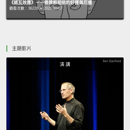
《諾瓦效應》－－骨牌般相依的好運與厄運
觀看次數：36228 • 2021-10-07
主題影片
演 講