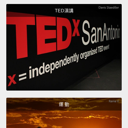
TED演講
運 動