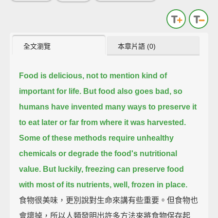
全文瀏覽
本章片語 (0)
Food is delicious, not to mention kind of
important for life.
But food also goes bad,
so
humans have invented many ways to preserve it
to eat later or far from where it was harvested.
Some of these methods require unhealthy
chemicals or degrade the food's nutritional
value.
But luckily, freezing can preserve food
with most of its nutrients, well, frozen in place.
食物很美味，更別說對生命來講有些重要。但食物也
會壞掉，所以人類發明出許多方法來將食物保存起