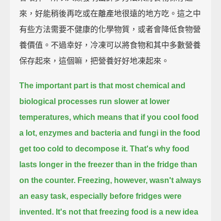
來，好能稍後再吃或在離產地很遠的地方吃。這之中
有些方法需要不健康的化學物質，或者會降低食物營
養價值。不過幸好，冷凍可以將食物和其中多數營養
保存起來，這個嘛，把營養好好地凍起來。
The important part is that most chemical and
biological processes run slower at lower
temperatures,
which means that if you cool food
a lot,
enzymes and bacteria and fungi in the food
get too cold to decompose it.
That's why food
lasts longer in the freezer than in the fridge than
on the counter.
Freezing, however, wasn't always
an easy task, especially before fridges were
invented.
It's not that freezing food is a new idea