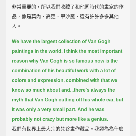
非常重要的，所以我們收藏了和他同時代的畫家的作
品，像是莫內、高更、畢沙羅、還有許許多多其他
人。
We have the largest collection of Van Gogh
paintings in the world.
I think the most important
reason why Van Gogh is so famous now is the
combination of his beautiful work with a lot of
colors and expression,
combined with that we
know so much about and...there's always the
myth that Van Gogh cutting off his whole ear, but
it was only a very small part.
And he was
probably not crazy but more like a genius.
我們有世界上最大宗的梵谷畫作藏品。我認為為什麼