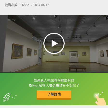
觀看次數：26882 •
2014-04-17
如果真人視訊教學那麼有效
框選或點兩下字幕可以直接查字典喔！
為何這麼多人會選擇攻其不背呢？
了解詳情
英
中
收錄佳句
功能升級