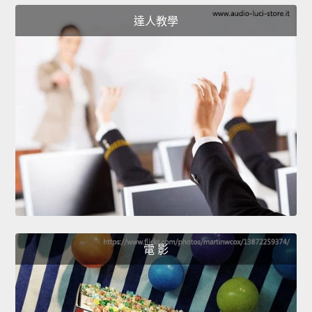
達人教學
電 影