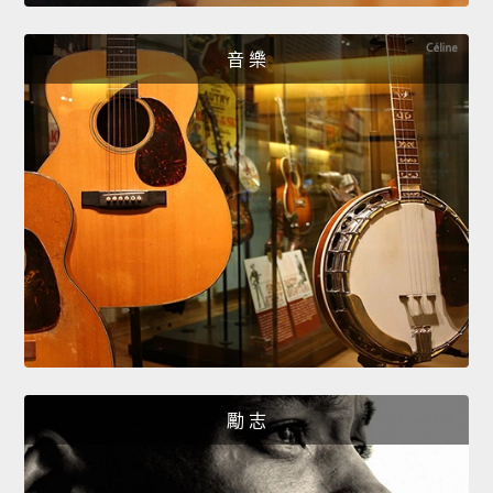
音 樂
勵 志