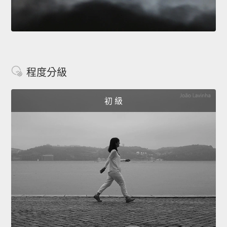
程度分級
初 級