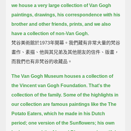
we house a very large collection of Van Gogh
paintings, drawings, his correspondence with his
brother and other friends, prints,
and we also
have a collection of non-Van Gogh.
梵谷美術館於1973年開幕。我們藏有非常大量的梵谷
畫作、素描、他與其兄弟及其他朋友的信件、版畫，
而我們也有非梵谷的收藏品。
The Van Gogh Museum houses a collection of
the Vincent van Gogh Foundation. That's the
collection of the family.
Some of the highlights in
our collection are famous paintings like the The
Potato Eaters, which he made in his Dutch
period;
one version of the Sunflowers; his own