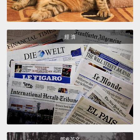
經 濟
鄧肯英文