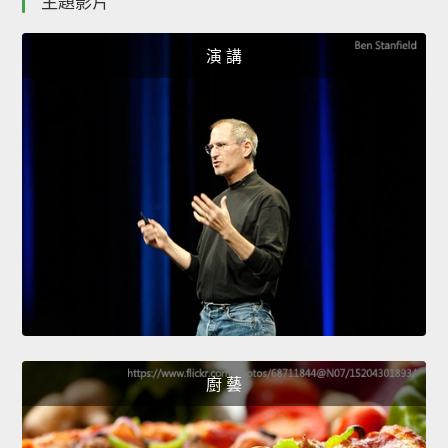
主題影片
演 講
廚 藝