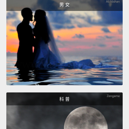
男 女
科 普