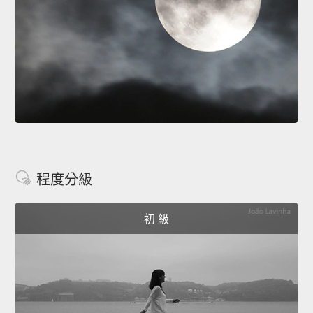
程度分級
初 級