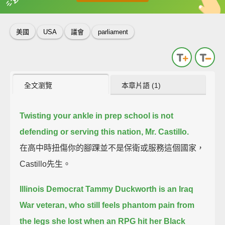
英
中
收錄佳句
功能升級
美國
USA
議會
parliament
全文瀏覽
本章片語 (1)
Twisting your ankle in prep school is not
defending or serving this nation, Mr. Castillo.
在高中時扭傷你的腳踝並不是保衛或服務這個國家，
Castillo先生。
Illinois Democrat Tammy Duckworth is an Iraq
War veteran,
who still feels phantom pain from
the legs she lost when an RPG hit her Black