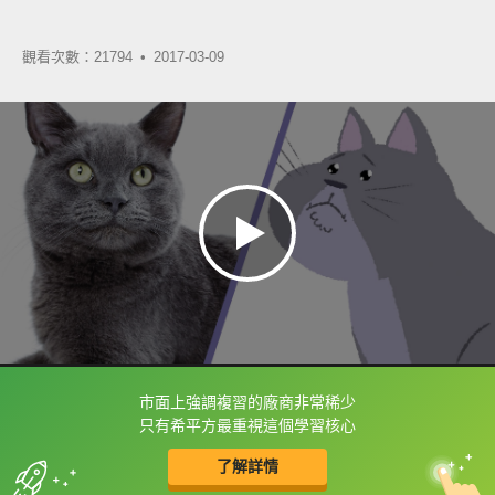
觀看次數：21794 •
2017-03-09
市面上強調複習的廠商非常稀少
框選或點兩下字幕可以直接查字典喔！
只有希平方最重視這個學習核心
了解詳情