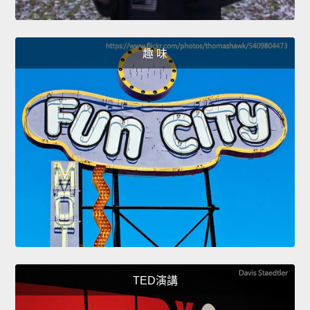
趣 味
TED演講