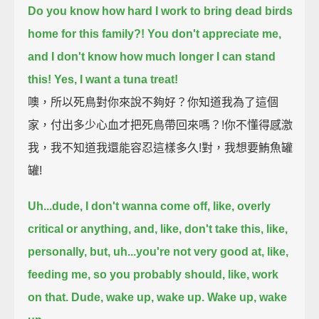
Do you know how hard I work to bring dead birds
home for this family?!
You don't appreciate me,
and I don't know how much longer I can stand
this!
Yes, I want a tuna treat!
噢，所以死鳥對你來說不夠好？你知道我為了這個
家，付出多少心血才把死鳥帶回來嗎？!你不懂得感激
我，我不知道我還能容忍這樣多久!對，我想要鮪魚罐
罐!
Uh...dude, I don't wanna come off, like, overly
critical or anything,
and, like, don't take this, like,
personally, but, uh...
you're not very good at, like,
feeding me, so you probably should, like, work
on that.
Dude, wake up, wake up.
Wake up, wake