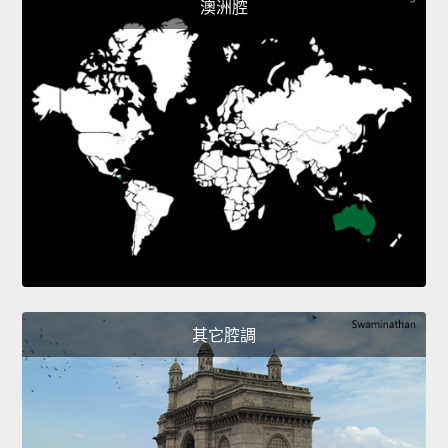
澳洲腔
其它腔調