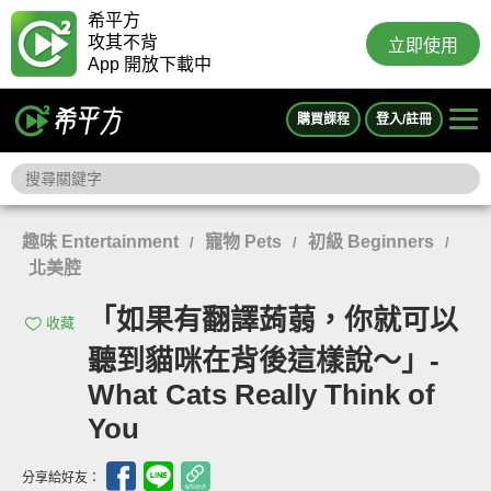
希平方
攻其不背
立即使用
App 開放下載中
購買課程
登入/註冊
趣味 Entertainment
寵物 Pets
初級 Beginners
/
/
/
北美腔
「如果有翻譯蒟蒻，你就可以
收藏
聽到貓咪在背後這樣說～」-
What Cats Really Think of
You
分享給好友：