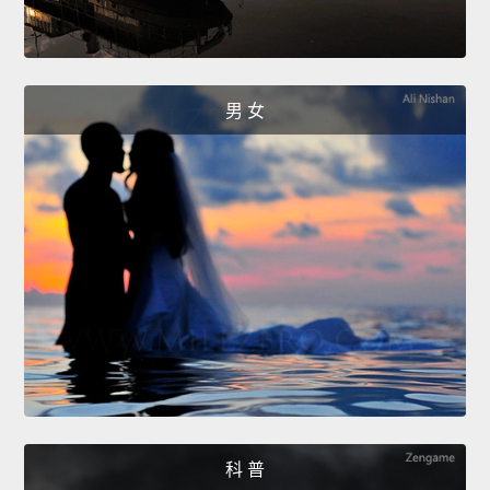
男 女
科 普