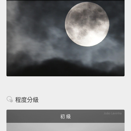
程度分級
初 級