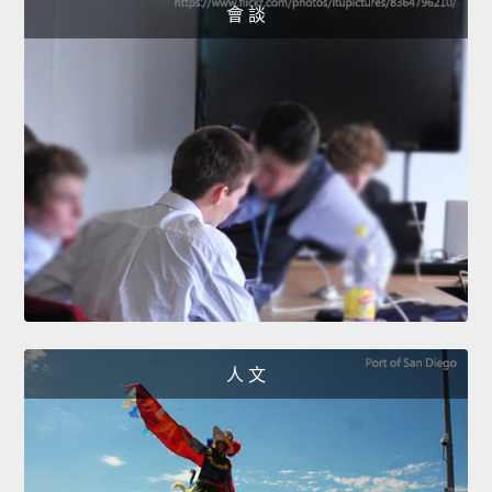
會 談
人 文