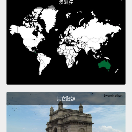
澳洲腔
其它腔調