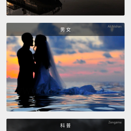
男 女
科 普