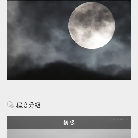
程度分級
初 級