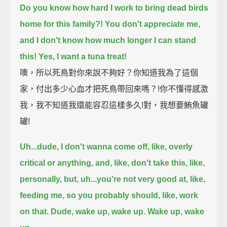
Do you know how hard I work to bring dead birds
home for this family?!
You don't appreciate me,
and I don't know how much longer I can stand
this!
Yes, I want a tuna treat!
噢，所以死鳥對你來說不夠好？你知道我為了這個
家，付出多少心血才把死鳥帶回來嗎？!你不懂得感激
我，我不知道我還能容忍這樣多久!對，我想要鮪魚罐
罐!
Uh...dude, I don't wanna come off, like, overly
critical or anything,
and, like, don't take this, like,
personally, but, uh...
you're not very good at, like,
feeding me, so you probably should, like, work
on that.
Dude, wake up, wake up.
Wake up, wake