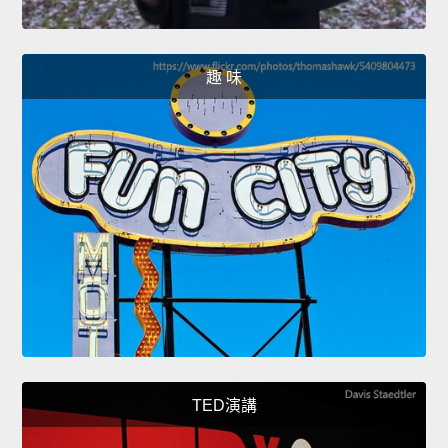
趣 味
TED演講