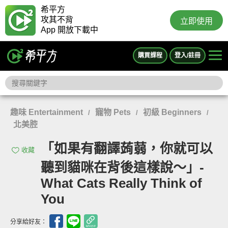
希平方
攻其不背
立即使用
App 開放下載中
購買課程
登入/註冊
趣味 Entertainment
寵物 Pets
初級 Beginners
/
/
/
北美腔
「如果有翻譯蒟蒻，你就可以
收藏
聽到貓咪在背後這樣說～」-
What Cats Really Think of
You
分享給好友：