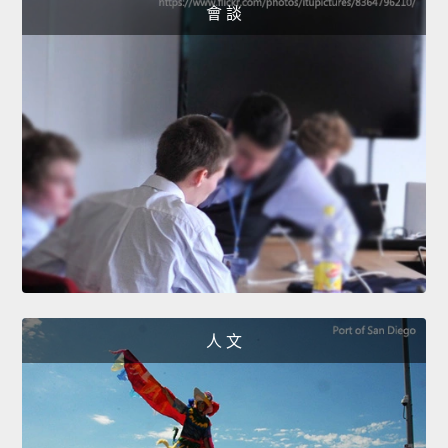
會 談
人 文