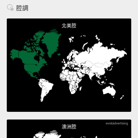
腔調
北美腔
澳洲腔