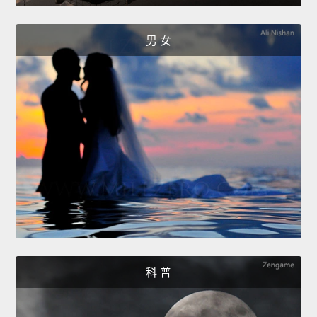
男 女
科 普