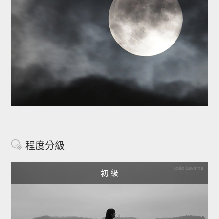
程度分級
初 級