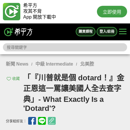
希平方
攻其不背
立即使用
App 開放下載中
購買課程
登入/註冊
新聞 News
中級 Intermediate
北美腔
/
/
「『川普就是個 dotard！』金
收藏
正恩這一罵讓美國人全去查字
典」- What Exactly Is a
'Dotard'?
分享給好友：