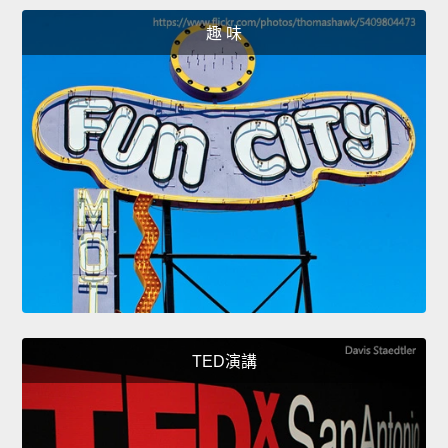
趣 味
TED演講