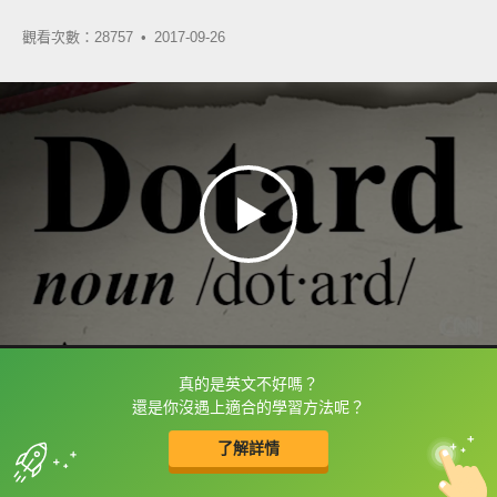
觀看次數：28757 •
2017-09-26
真的是英文不好嗎？
框選或點兩下字幕可以直接查字典喔！
還是你沒遇上適合的學習方法呢？
了解詳情
英
中
收錄佳句
功能升級