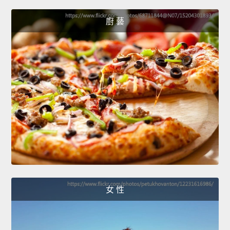
廚 藝
女 性