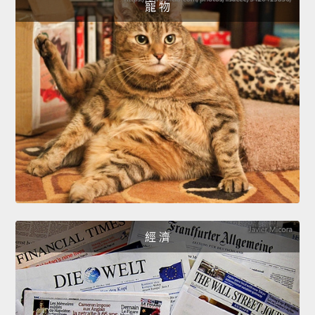
寵 物
經 濟