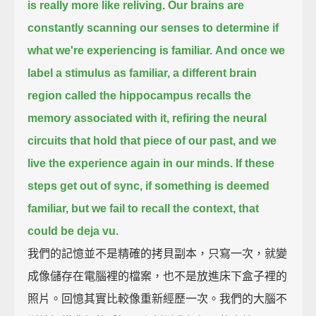
is really more like reliving.
Our brains are
constantly scanning our senses to determine if
what we're experiencing is familiar.
And once we
label a stimulus as familiar,
a different brain
region called the hippocampus recalls the
memory associated with it,
refiring the neural
circuits that hold that piece of our past,
and we
live the experience again in our minds.
If these
steps get out of sync, if something is deemed
familiar, but we fail to recall the context,
that
could be deja vu.
我們的記憶並不是精確的拷貝副本，只寫一次，就變
成像儲存在電腦裡的檔案，也不是放進床下盒子裡的
照片。回憶其實比較像重新經歷一次。我們的大腦不