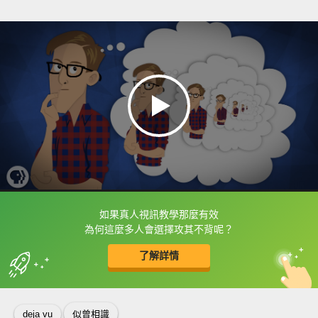
如果真人視訊教學那麼有效
框選或點兩下字幕可以直接查字典喔！
為何這麼多人會選擇攻其不背呢？
了解詳情
英
中
收錄佳句
功能升級
deja vu
似曾相識