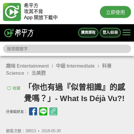
希平方
攻其不背
立即使用
App 開放下載中
購買課程
登入/註冊
趣味 Entertainment
中級 Intermediate
科普
/
/
Science
北美腔
/
「你也有過『似曾相識』的感
收藏
覺嗎？」- What Is Déjà Vu?!
分享給好友：
觀看次數：38813 •
2018-05-30