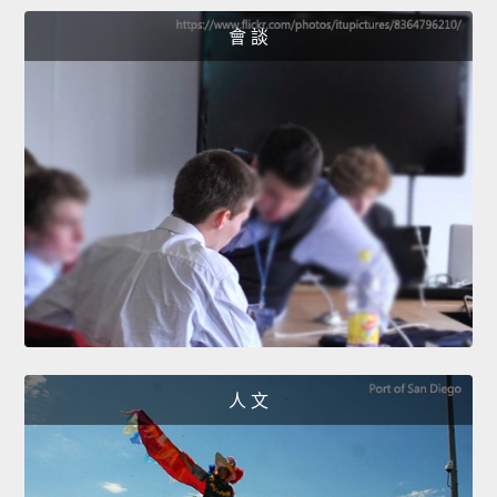
會 談
人 文