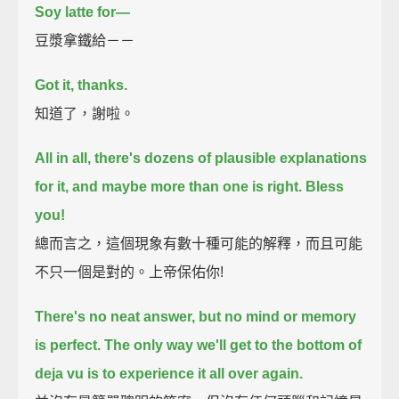
Soy latte for—
豆漿拿鐵給－－
Got it, thanks.
知道了，謝啦。
All in all, there's dozens of plausible explanations
for it, and maybe more than one is right.
Bless
you!
總而言之，這個現象有數十種可能的解釋，而且可能
不只一個是對的。上帝保佑你!
There's no neat answer, but no mind or memory
is perfect.
The only way we'll get to the bottom of
deja vu is to experience it all over again.