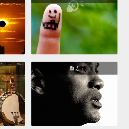
And I'll come to them every day—
every single day
 a school day.
而且我每天都會找他們－－每天，除了上學日外。
They can give me money...
from their moms.
They
ick their moms.
朋友可以給我錢...從他們媽媽那拿。他們可以騙媽媽。
you rather be successful because you're rich
or
勵 志
se you're happy?
想要因為富有而成功，還是因為快樂而成功？
happy with what I am instead of wanting something
Sometimes I am successful and sometimes I'm not.
的樣子而非想要更多。有時候我是成功的，有時候則