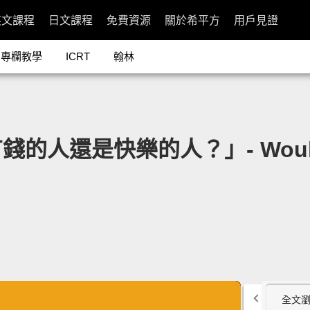
英文課程
日文課程
免費資源
關於希平方
用戶見證
專欄教學
ICRT
翰林
是快樂的人？」- Would You 
全文