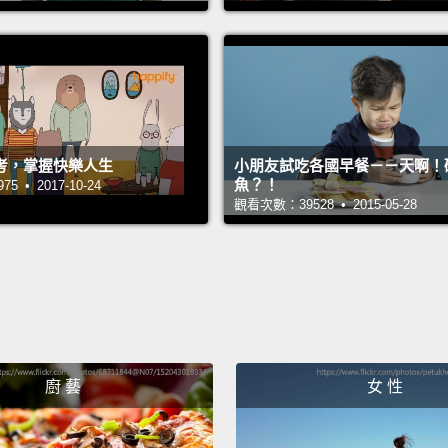
小朋友
Like, 
像是，A
Being 
考，掌握快樂人生
小朋友試吃各國早餐－－天啊！
有名超
魚？！
 • 2017-10-24
觀看次數：39528 • 2015-05-28
That's
那就是
It tur
結果顯
廚 藝
女 性
Would 
have a