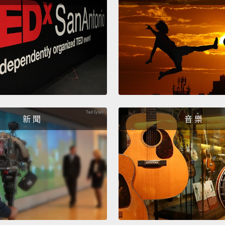
Yeah! 
except
對啊!
Pssh!
can tr
哈!我
Would 
新 聞
音 樂
becau
你比較
Being 
more.
滿意我
不。