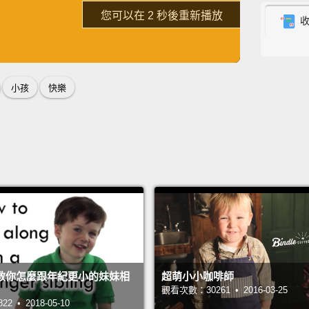
？
了解詳情
重新播放
！
Very ri
超有錢
英
中
免費功能
功能升級
Why?
小孩
快樂
為什麼
So I c
那樣我
Really
becaus
很有錢
他們有
教你怎麼跟年紀更小的妹妹相
超萌小小咖啡師
觀看次數：30261 • 2016-03-25
The ch
 • 2018-05-10