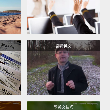
想擁有全世界的財富然後沒有半個朋友，還是有很多朋
半毛錢？
 friends.
友。
鄧肯英文
s.
e I love my friends.
愛我的朋友。
o?
學英文技巧