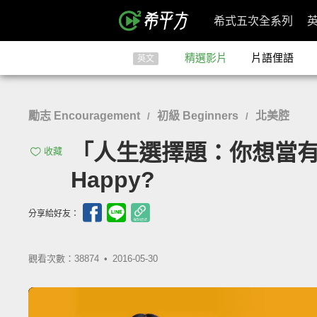
希式五次全系列
精選影片
片語俚語
英文
勵志 Encouragement
初級 Beginners
北美腔
/
/
「人生選擇題：你想當有錢的人還
收藏
Happy?
分享給好友：
觀看次數：38874 •
2016-05-30