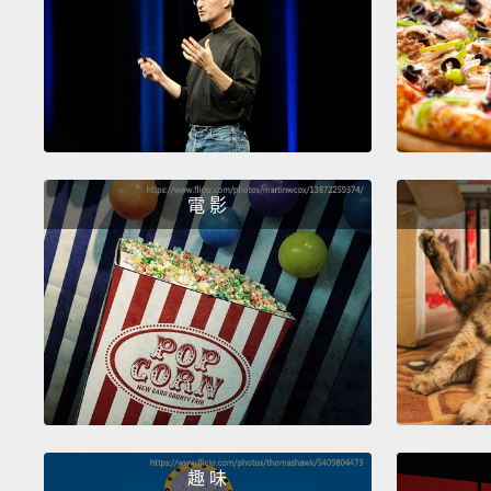
電 影
趣 味