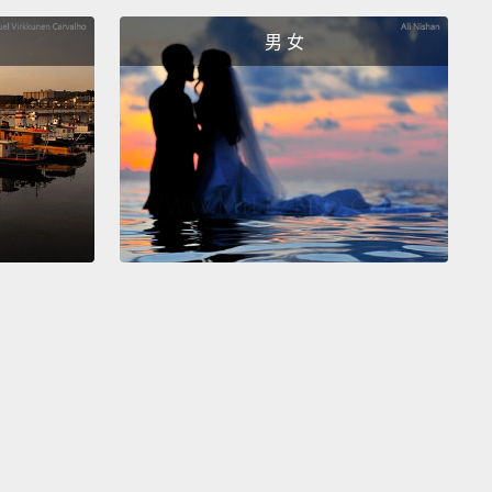
男 女
ther be happy then.
較想要快樂。
a be happy.
快樂。
definitely.
毫無疑問。
can't buy you happiness.
替你買到幸福。
 success is just being happy with your life.
成功就是對你的人生感到滿意。