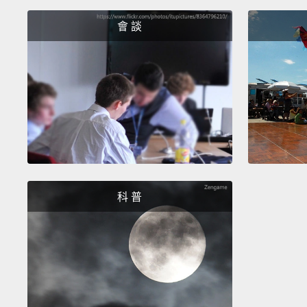
會 談
科 普