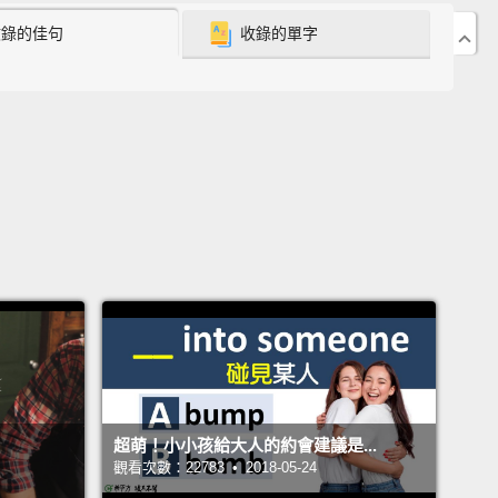
收錄的佳句
收錄的單字
ch.
。
？
an buy whatever I want.
就可以想買什麼就買什麼。
 rich people do—all they do is run and be happy
e they have a lot of money!
的人－－他們做的事就只有跑來跑去然後很開心，因為
很多很多錢!
超萌！小小孩給大人的約會建議是...
觀看次數：22783 • 2018-05-24
ildren are not rich.