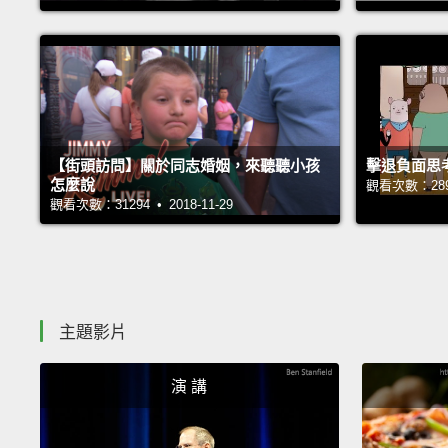
【街頭訪問】關於同志婚姻，來聽聽小孩
擊退負面思
怎麼說
觀看次數：28975
觀看次數：31294 • 2018-11-29
主題影片
演 講