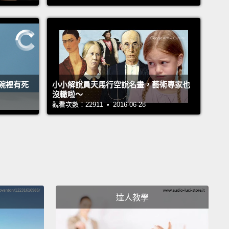
沒有錢。
is Ariana Grande rich?
riana Grande 有錢嗎？
famous is cool.
碗裡有死
小小解說員天馬行空說名畫，藝術專家也
酷的。
沒轍啦～
觀看次數：22911 • 2016-06-28
 success, like, you know...
I don't know if it is.
Is it?
成功，像是，你知道... 我不知道那樣算不算。算嗎？
ned out the kids valued something else more.
示孩子們更重視其它事物。
達人教學
you rather have all the money in the world and not
ny friends
or have a lot of friends and no money at