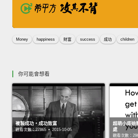
還在羨慕別人的一口流利的英文嗎
這個學英文的秘訣，讓你成為高手
收錄佳句
Money
happiness
財富
success
成功
children
你可能會想看
複製成功‧成功致富
超萌小底迪
處
觀看次數：27865 • 2015-10-05
觀看次數：29822