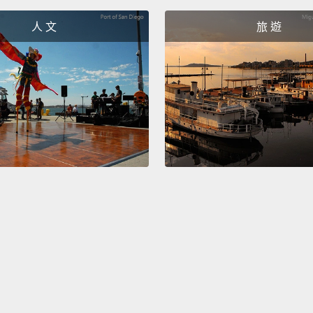
人 文
旅 遊
I'd ra
那我比
I wann
我想要
Happy, 
快樂，
Money 
錢不能
I think
我認為