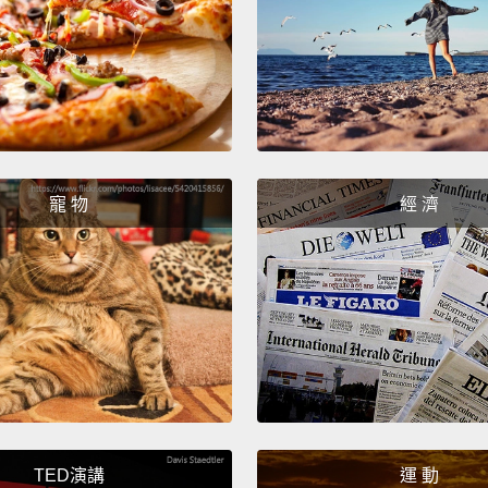
all?
你比較
友但沒
Lots of
很多朋
寵 物
經 濟
Friend
朋友。
Becaus
因為我
You d
是嗎？
TED演講
運 動