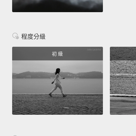
程度分級
初 級