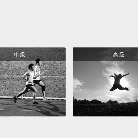
I wanna
happy
我想要
Succe
成功的
中 級
高 級
So may
所以或