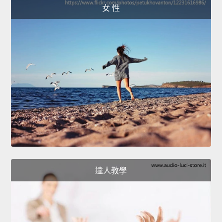
女 性
達人教學