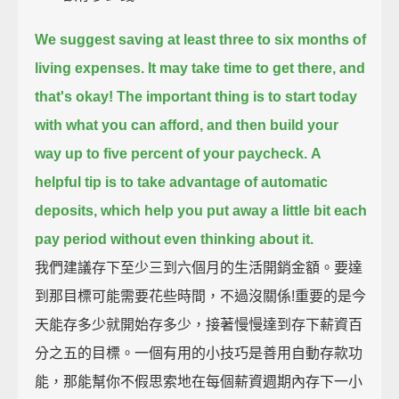
We suggest saving at least three to six months of
living expenses.
It may take time to get there,
and
that's okay!
The important thing is to start today
with what you can afford,
and then build your
way up to five percent of your paycheck.
A
helpful tip is to take advantage of automatic
deposits,
which help you put away a little bit each
pay period without even thinking about it.
我們建議存下至少三到六個月的生活開銷金額。要達
到那目標可能需要花些時間，不過沒關係!重要的是今
天能存多少就開始存多少，接著慢慢達到存下薪資百
分之五的目標。一個有用的小技巧是善用自動存款功
能，那能幫你不假思索地在每個薪資週期內存下一小