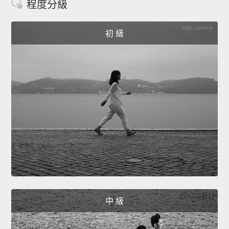
程度分級
初 級
中 級