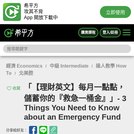
希平方
攻其不背
立即使用
App 開放下載中
購買課程
登入/註冊
經濟 Economics
中級 Intermediate
達人教學 How
/
/
To
北美腔
/
「【理財英文】每月一點點，
收藏
儲蓄你的『救急一桶金』」- 3
Things You Need to Know
about an Emergency Fund
分享給好友：