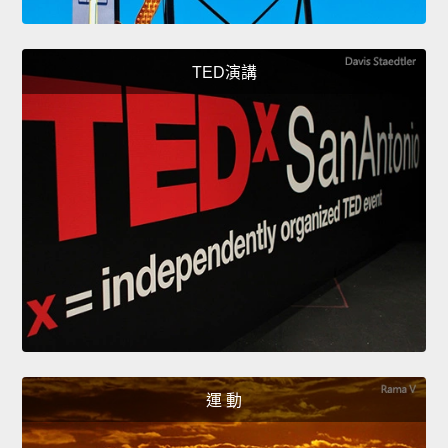
TED演講
運 動