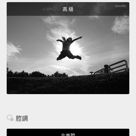
高 級
腔調
北美腔