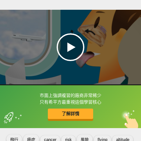
市面上強調複習的廠商非常稀少
框選或點兩下字幕可以直接查字典喔！
只有希平方最重視這個學習核心
了解詳情
英
中
收錄佳句
功能升級
飛行
癌症
cancer
risk
風險
flying
altitude