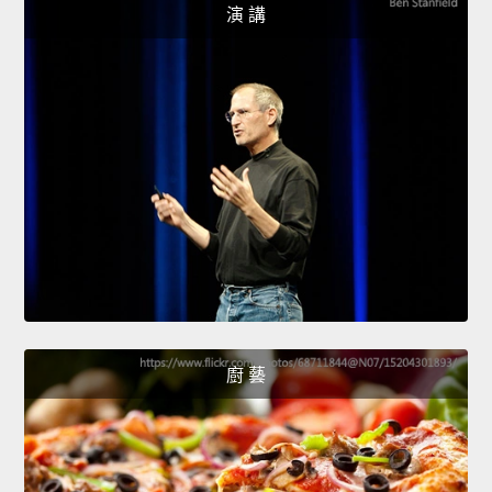
演 講
廚 藝