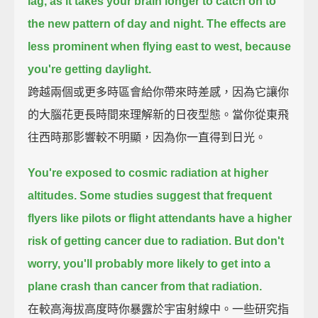
lag, as it takes your brain longer to catch on to
the new pattern of day and night.
The effects are
less prominent when flying east to west, because
you're getting daylight.
跨越兩個或更多時區會給你帶來時差感，因為它讓你
的大腦花更長時間來理解新的日夜型態。當你從東飛
往西時那影響較不明顯，因為你一直得到日光。
You're exposed to cosmic radiation at higher
altitudes.
Some studies suggest that frequent
flyers like pilots or flight attendants have a higher
risk of getting cancer due to radiation.
But don't
worry, you'll probably more likely to get into a
plane crash than cancer from that radiation.
在較高海拔高度時你暴露於宇宙射線中。一些研究指