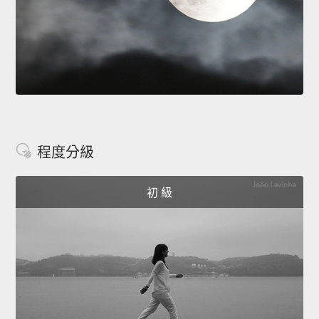
程度分級
初 級