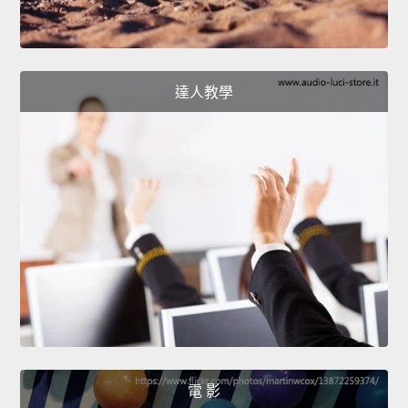
達人教學
電 影