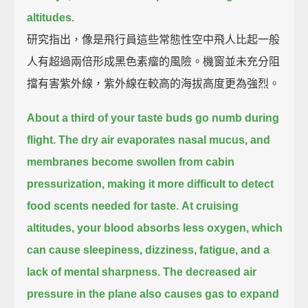
altitudes.
研究指出，像是飛行員這些常態性空中飛人比起一般
人有超過兩倍形成黑色素瘤的風險。機窗並未充分阻
擋有害紫外線，紫外線在較高的海拔高度更為強烈。
About a third of your taste buds go numb during
flight.
The dry air evaporates nasal mucus, and
membranes become swollen from cabin
pressurization, making it more difficult to detect
food scents needed for taste.
At cruising
altitudes, your blood absorbs less oxygen, which
can cause sleepiness, dizziness, fatigue, and a
lack of mental sharpness.
The decreased air
pressure in the plane also causes gas to expand