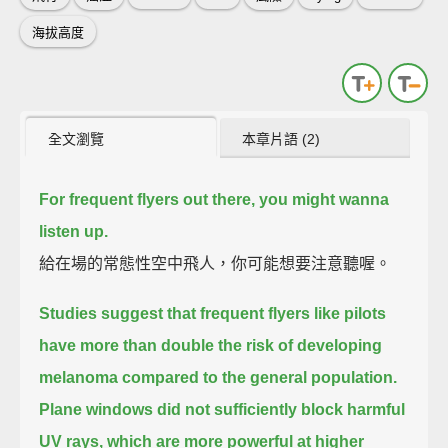
海拔高度
全文瀏覽
本章片語 (2)
For frequent flyers out there, you might wanna
listen up.
給在場的常態性空中飛人，你可能想要注意聽喔。
Studies suggest that frequent flyers like pilots
have more than double the risk of developing
melanoma compared to the general population.
Plane windows did not sufficiently block harmful
UV rays, which are more powerful at higher