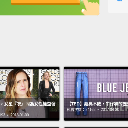
五點。
英
中
免費功能
功能升級
What d
妳通常
Starbu
星巴克
How lo
妳在這
Foreve
一輩子
球獎，女星『衣』同為女性權益發
【TED】經典不敗，牛仔褲的歷
觀看次數：24168 • 2017-04-20
What's
 • 2018-01-09
這間辦