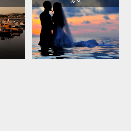
男 女
，de la Renta 先生想要透過擴音器問妳一些事？
ly.
。
I want to know what is your favorite type of flower?
a，我想知道妳最喜歡的花是哪種？
ose.
。
vely, Anna.
啊，Anna。
s ready for you in the closet.
e 在服飾間等妳了。