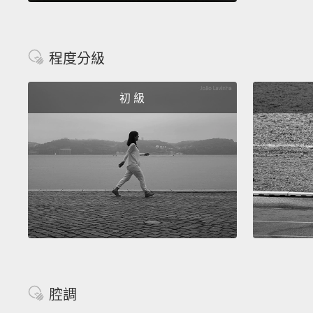
程度分級
初 級
腔調