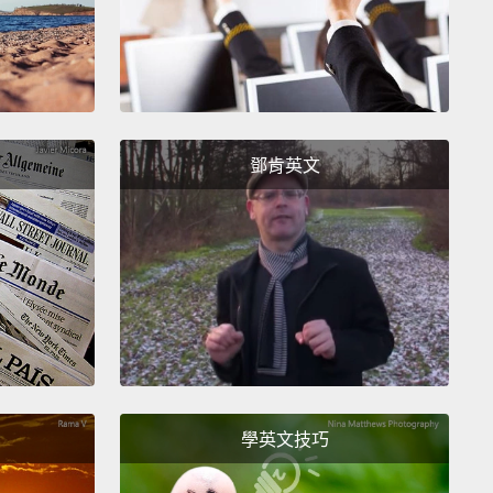
 you.
Journey!
Huh!
旅程!嗯哼!
Here are the clothes for the December lead, what
 think?
鄧肯英文
a。這裡是給 12 月號主角穿的衣服，妳覺得呢？
ia, where's the color?
inia，怎麼沒有其他顏色？
oint.
。
 an accessory you've had for ages?
久了的飾品是什麼？
學英文技巧
klaces.