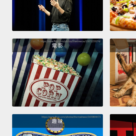
電 影
趣 味