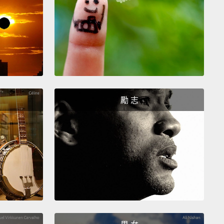
鍊。
s an item of clothing you've had the longest?
最久的服飾品是什麼？
t remember.
得。
勵 志
 have a favorite family heirloom?
喜歡的家族傳家寶嗎？
mories.
憶。
Mr. de la Renta would like to ask you something via
erphone?