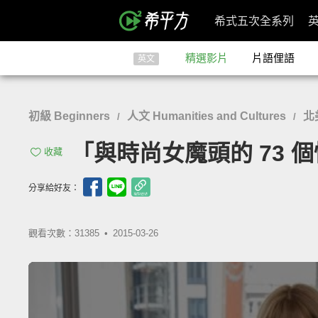
希式五次全系列
精選影片
片語俚語
英文
初級 Beginners
人文 Humanities and Cultures
北
/
/
「與時尚女魔頭的 73 個快問快答
收藏
分享給好友：
觀看次數：31385 •
2015-03-26