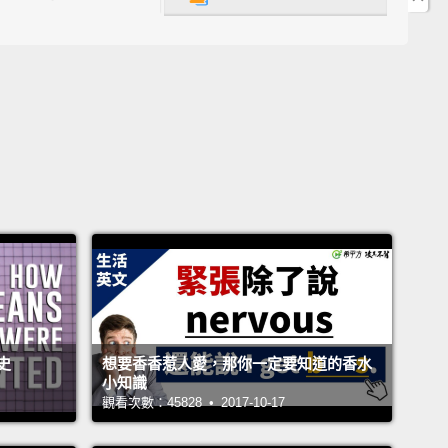
o you usually have with breakfast?
早餐配什麼？
cks.
。
ng have you been in this office for?
間辦公室多久了？
r.
。
史
想要香香惹人愛，那你一定要知道的香水
小知識
 one of your favorite things in this office?
觀看次數：45828 • 2017-10-17
公室裡妳最喜歡的其中一樣東西是什麼？