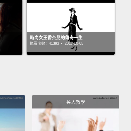
ice Cliff collection.
arice Cliff 收藏。
 one thing in this office you've had the longest?
時尚女王香奈兒的傳奇一生
公室裡妳擁有最久的東西是什麼？
觀看次數：41393 • 2017-10-05
sk.
u write down the one fashion word you wish
ne would stop using?
寫下妳希望大家別再用的一個時尚字眼嗎？
達人教學
rse.