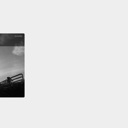
s your favorite season in New York City?
歡紐約市的什麼季節？
.
n or downtown?
是下城？
own.
 your favorite museum in New York City?