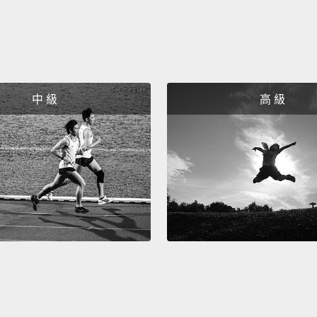
Okay.
好。
What i
中 級
高 級
妳最喜
Spring
春天。
Uptow
上城還
Downt
下城。
What's