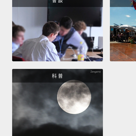
會 談
科 普