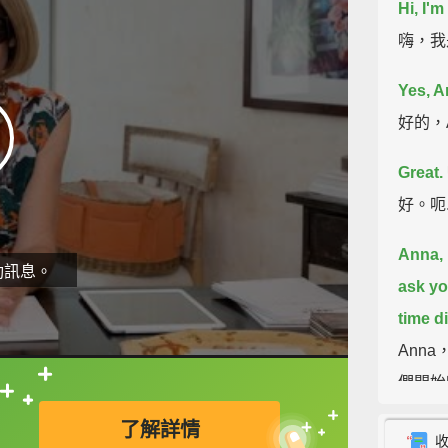
Hi, I'm
嗨，我
Yes, An
好的，
Great.
好。呃
Anna, 
動訊息。
ask yo
time d
Ann
們開始
直接查字典喔！
了解詳情
Five o