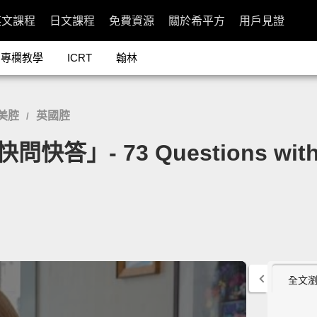
英文課程
日文課程
免費資源
關於希平方
用戶見證
專欄教學
ICRT
翰林
美腔
英國腔
/
」- 73 Questions with A
全文