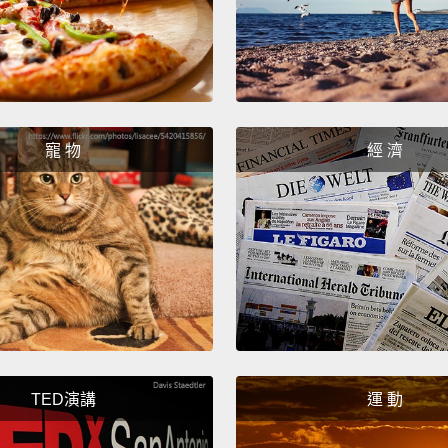
Thank
謝謝。
Anna.
do you
寵 物
經 濟
Ann
Virgin
Virg
Good p
說得好
What's
妳戴很
TED演講
運 動
My nec