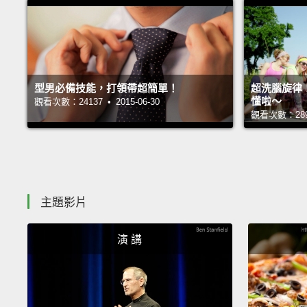
型男必備技能，打領帶超簡單！
超洗腦旋律
懂啦～
觀看次數：24137 • 2015-06-30
觀看次數：28920
主題影片
演 講