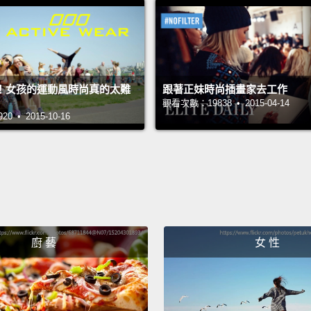
My Clar
我的 Cl
What's
！女孩的運動風時尚真的太難
跟著正妹時尚插畫家去工作
這間辦
觀看次數：19838 • 2015-04-14
 • 2015-10-16
The de
書桌。
Can yo
everyo
你可以
廚 藝
女 性
Of cou
可以。