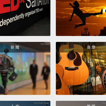
我的項
What i
妳擁有
I can'
我不記
新 聞
音 樂
Do you
妳有最
My me
我的回
Anna, 
speak