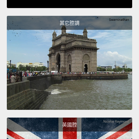
其它腔調
英國腔