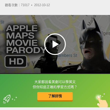
觀看次數：71017 •
2012-10-12
大家都說看美劇可以學英文
框選或點兩下字幕可以直接查字典喔！
但你知道正確的學習方式嗎？
了解詳情
英
中
收錄佳句
功能升級