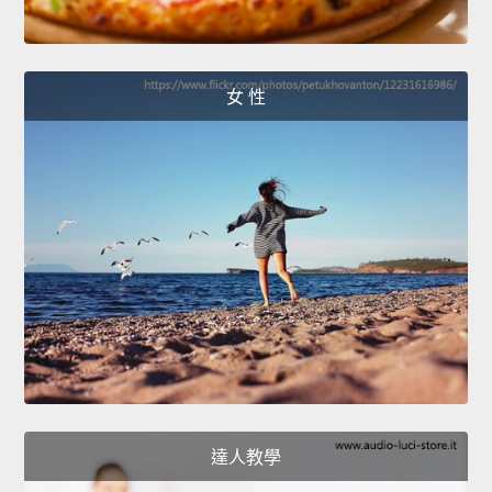
女 性
達人教學