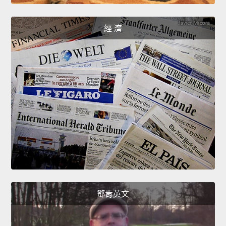
經 濟
鄧肯英文