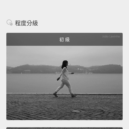
程度分級
初 級