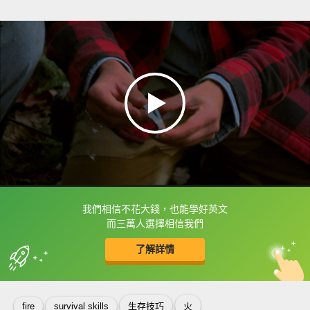
我們相信不花大錢，也能學好英文
框選或點兩下字幕可以直接查字典喔！
而三萬人選擇相信我們
了解詳情
英
中
收錄佳句
功能升級
fire
survival skills
生存技巧
火