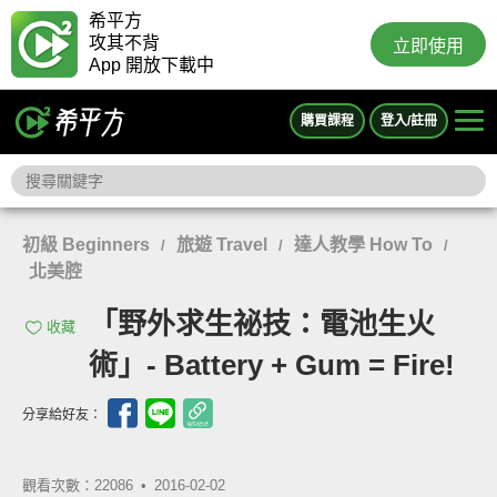
希平方
攻其不背
立即使用
App 開放下載中
購買課程
登入/註冊
初級 Beginners
旅遊 Travel
達人教學 How To
/
/
/
北美腔
「野外求生祕技：電池生火
收藏
術」- Battery + Gum = Fire!
分享給好友：
觀看次數：22086 •
2016-02-02