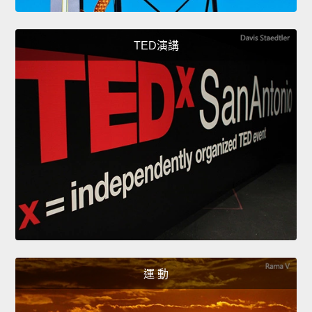
TED演講
運 動