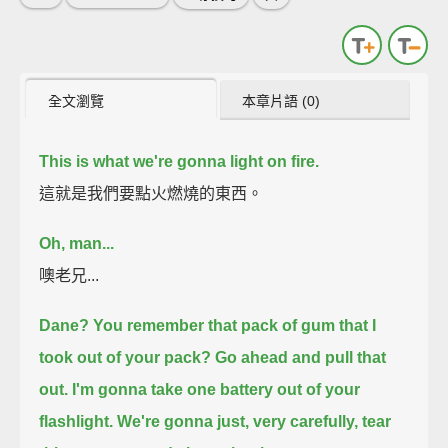
全文瀏覽
本章片語 (0)
This is what we're gonna light on fire.
這就是我們要點火燃燒的東西。
Oh, man...
噢老兄...
Dane?
You remember that pack of gum that I
took out of your pack?
Go ahead and pull that
out.
I'm gonna take one battery out of your
flashlight.
We're gonna just, very carefully, tear