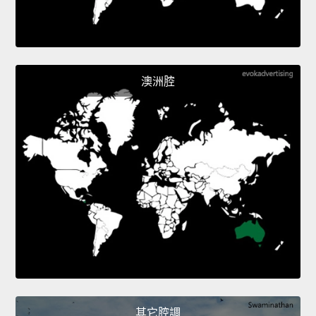
澳洲腔
其它腔調