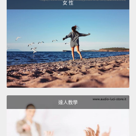
女 性
達人教學