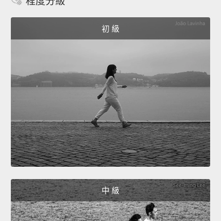
程度分級
初 級
中 級