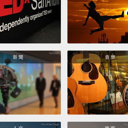
新 聞
音 樂