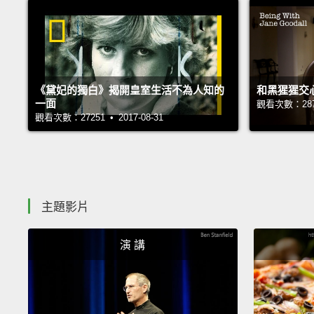
《黛妃的獨白》揭開皇室生活不為人知的
和黑猩猩交
一面
觀看次數：28799
觀看次數：27251 • 2017-08-31
主題影片
演 講