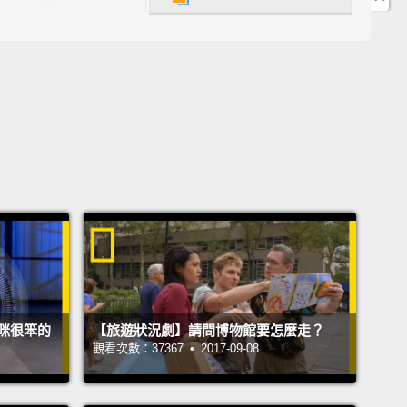
那裡它們於嚴冬期間將保持新鮮且隨手可得。
forward to the winter freeze, when the frigid
ature has turned the mud and stakes into a secure
r for the beavers.
Each dwelling houses a single
 family, yup, with a mom and dad and...did I
n beavers mate for life?
And each home has an
tly designed passageway to the lake.
轉至寒冬，此時那嚴寒的溫度將泥巴及木樁變成一個海
固的庇護所。每一間住所居住著一個海狸家庭，沒錯，
媽媽和爸爸和...我有提過海狸是終生單一伴侶的嗎？而
咪很笨的
【旅遊狀況劇】請問博物館要怎麼走？
個家都有一條巧妙設計的通道通往湖泊。
觀看次數：37367 • 2017-09-08
s are North America's largest rodent,
and they're
ly ones with skin flaps behind their teeth that allow