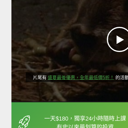
片尾有
盛夏最後優惠，全年最低價5折！
的活
框選或點兩下字幕可以
一天$180，獨享24小時隨時上課
有史以來最划算的投資