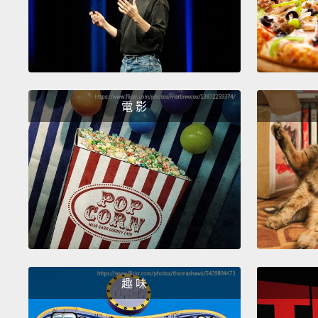
電 影
趣 味