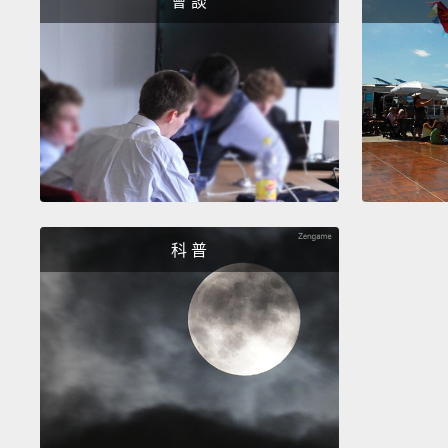
會 談
科 普