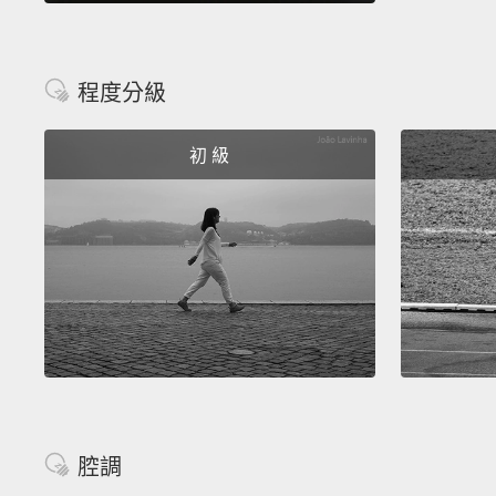
程度分級
初 級
腔調