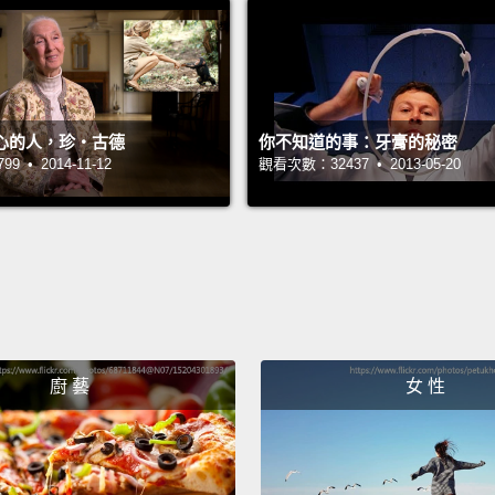
them t
how ne
the br
vegeta
心的人，珍‧古德
你不知道的事：牙膏的秘密
 • 2014-11-12
觀看次數：32437 • 2013-05-20
mammal
海狸為
皮瓣能
是多麼
剝掉。
掉大部
廚 藝
女 性
Flash 
has sp
young 