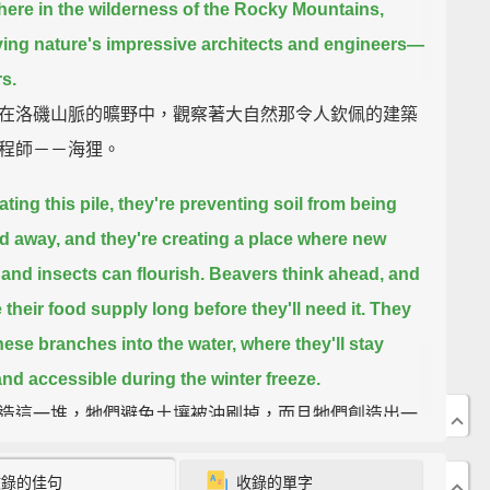
here in the wilderness of the Rocky Mountains,
ing nature's impressive architects and engineers—
s.
在洛磯山脈的曠野中，觀察著大自然那令人欽佩的建築
程師－－海狸。
ating this pile, they're preventing soil from being
 away, and they're creating a place where new
 and insects can flourish.
Beavers think ahead, and
 their food supply long before they'll need it.
They
hese branches into the water, where they'll stay
and accessible during the winter freeze.
造這一堆，牠們避免土壤被沖刷掉，而且牠們創造出一
植物和昆蟲得以繁盛的地方。海狸未雨綢繆，早在牠們
收錄的佳句
收錄的單字
就安置好牠們的糧食庫存。他們將這些樹枝拖曳到水