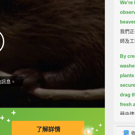
We're 
observ
beaver
我們正
師及工
By cre
washed
plants
動訊息。
secure
drag t
fresh 
藉由建
直接查字典喔！
個新的
了解詳情
需要前