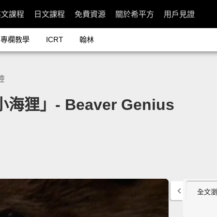
英文課程
日文課程
免費資源
關於希平方
用戶見證
專欄教學
ICRT
翰林
腔
」- Beaver Genius
全文