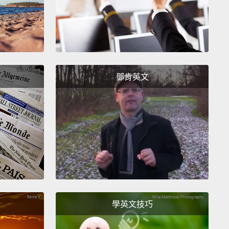
ky for all the other animals around, because virtually
tire ecosystem is dependent on the dam and the
ng pile.
Wouldn't it be great if we can all be as
rious and efficient as the eager beavers?
次快轉至接下來的春天，春天使水壩裂了一個縫，所以
鄧肯英文
和牠們的大兒子修理水壩時，爸爸留下來陪年幼的孩
對所有其他在周遭的動物來說很幸運，因為差不多整個
統都仰賴著水壩及其產生的土堆。如果我們全都能像熱
狸一樣勤勞且有效率不是很棒嗎？
學英文技巧