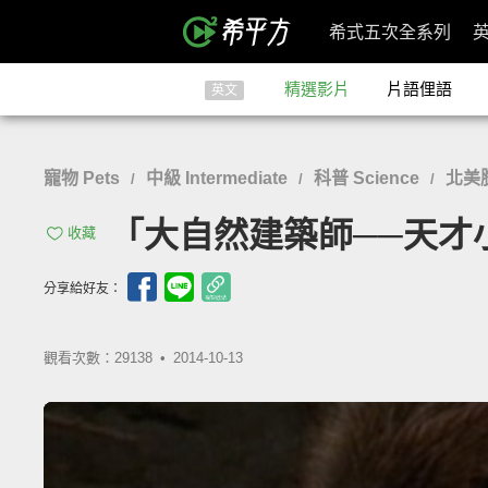
希式五次全系列
精選影片
片語俚語
英文
寵物 Pets
中級 Intermediate
科普 Science
北美
/
/
/
「大自然建築師──天才小海狸
收藏
分享給好友：
觀看次數：29138 •
2014-10-13