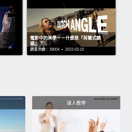
o hold branches without swallowing water.
Notice
atly the beaver eats, stripping the bark by turning
anch like an ear of corn.
They're strict but voracious
rians, and can even digest the cellulose that most
電影中的美學－－什麼是『荷蘭式鏡
頭』？
s just can't handle.
觀看次數：39004 • 2022-03-10
北美最大的齧齒類動物，而且牠們是唯一一種牙齒後有
讓牠們咬著樹枝卻不會吞下水的齧齒類動物。注意海狸
靈巧地吃東西，藉著將樹枝像一根玉米般旋轉好將樹皮
牠們是嚴謹但食量大的素食主義者，而且甚至可以消化
分哺乳類動物無法處理的纖維素。
達人教學
forward again to the following spring, and spring
rung a leak in the dam,
so dad stays with the
ones while mom and their elder son fix it up.
This