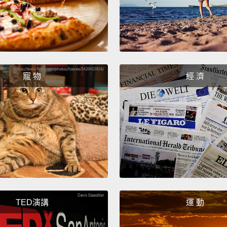
is luc
the en
resulti
indust
時光再
寵 物
經 濟
當媽媽
子。這
生態系
心的海
TED演講
運 動