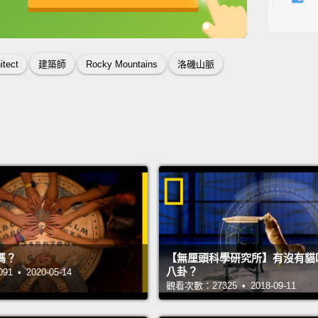
中，在
英
中
免費功能
功能升級
Flash 
itect
建築師
Rocky Mountains
洛磯山脈
temper
shelte
beaver
mentio
elegan
時光快
狸們穩
有一個
嗎？
【無厘頭科學研究所】有沒有貓
且每一
八卦？
 • 2020-05-14
觀看次數：27325 • 2018-09-11
Beaver
the on