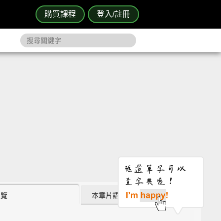
購買課程
登入/註冊
瀏覽
本章片語 (2)