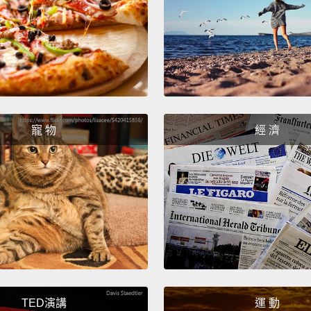
hardwi
美國狗
年代繁
不用再
Dr. Ka
that t
寵 物
經 濟
champ
Dr. 
美國狗
And th
recogn
owner
某組織
TED演講
運 動