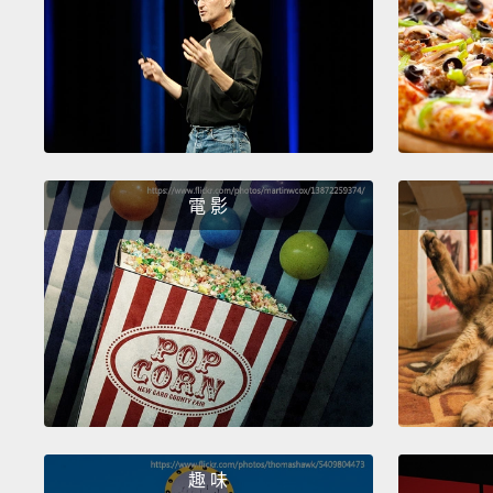
電 影
趣 味