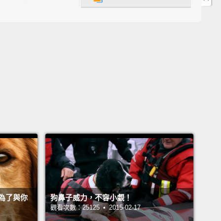
 high among the most popular breeds.
稱之為「The Golden」，黃金獵犬是最被喜愛的狗狗之
且總是位居最受歡迎的品種之頂端。
ojai:
Golden retrievers are right at the top as far as
es.
Very versatile, they are one of the top pets that
lcomed into homes today.
 Shojai: 就寵物而言，黃金獵犬位居其冠。它們非常多才
是最被家庭歡迎的寵物之一。
ere happens to be a guy you can thank for this
beautiful pooch,
and he's got a funny name: Lord
mouth,
or if you prefer his given name, Sir. Dudley
ibanks.
An avid hunter, Lord Tweedmouth lived
為了與你
狗鼻子威力，不容小覷！
觀看次數：25125 • 2015-02-17
he banks of Loch Ness,
and it was there,
where he