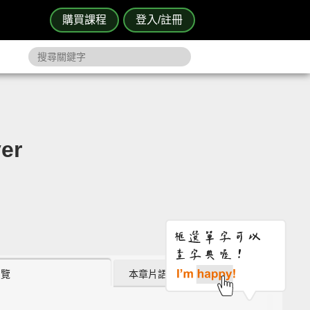
購買課程
登入/註冊
er
瀏覽
本章片語 (0)