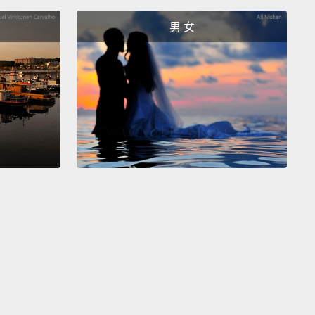
s.
They sport a dense water-repellent coat with a
男 女
undercoat
and a rich shades of golden coloring.
A
s coat is almost always lighter than what it will be
's an adult.
Looking at a puppy's ears
is a good
ion of what color it will be when it grows up.
犬是一種大型狗，身高二十二英吋(約五十六公分)，平
六十五英磅(約三十公斤)。它們炫耀著濃密有下層絨毛
外套毛皮，以及濃密的金色。小狗的毛色幾乎總是要比
得淡一些。檢視小狗的耳朵是它長大時將成為什麼毛
好的指標。
dogs love to chew.
Yup, it's that soft mouth again,
o carry water fowl during the hunt.
But sometimes it
little too far.
Some bad reviews are taking a bite out