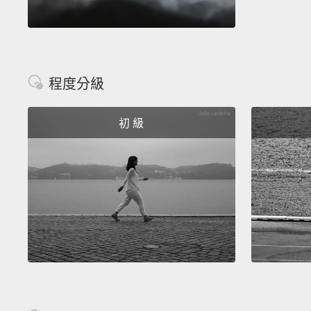
程度分級
初 級