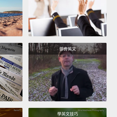
re.
舍俱樂部在1925年登記了黃金獵犬，這品種在30和40
榮起來，並且從來沒有失寵。而如果你所要的是順從，
找了，它們在表現良好方面非常傑出。
ren Halligan:
Unique about the golden retriever
is
hey were the first ever AKC obedience trial
鄧肯英文
ion.
Karen Halligan:黃金獵犬最特殊的地方是，它們是第一個
舍俱樂部服從測試冠軍。
at's like Miss Manners for dogs,
an organization
izing an excellent working relationship with their
s.
意識到狗狗與主人間一種傑出的工作關係，而這就像是
學英文技巧