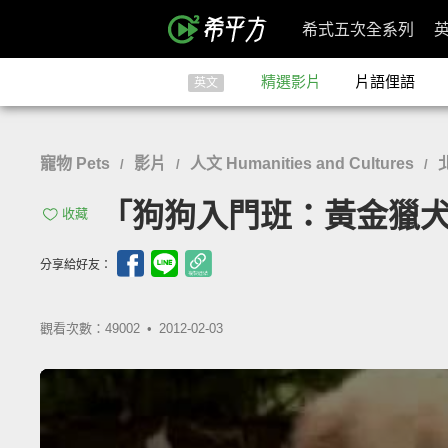
希式五次全系列
精選影片
片語俚語
英文
寵物 Pets
影片
人文 Humanities and Cultures
/
/
/
「狗狗入門班：黃金獵犬」- Do
收藏
分享給好友：
觀看次數：49002 •
2012-02-03