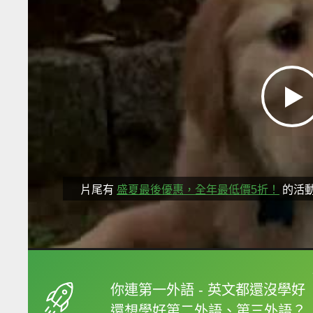
片尾有
盛夏最後優惠，全年最低價5折！
的活
框選或點兩下字幕可以
你連第一外語 - 英文都還沒學好
還想學好第二外語、第三外語？