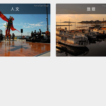
pound
人 文
旅 遊
good 
puppy'
when it
indicat
黃金獵
均體重
的防水
成犬來
色，很
These 
bred t
goes a 