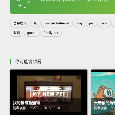
收錄佳句
黃金獵犬
狗
Golden Retriever
dog
pet
bark
獸醫
groom
family pet
你可能會想看
我的怪奇新寵物
米老鼠的寵
觀看次數：29279 • 2015-02-10
觀看次數：30341