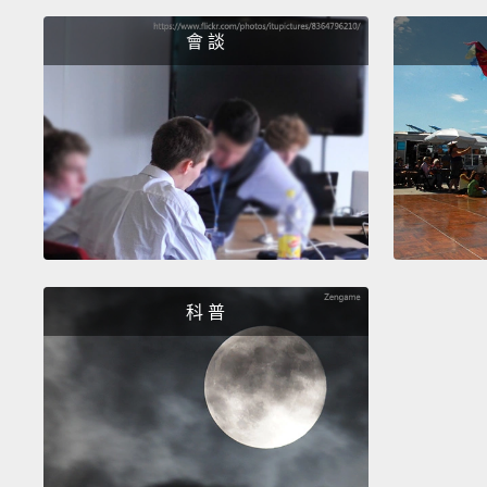
會 談
科 普