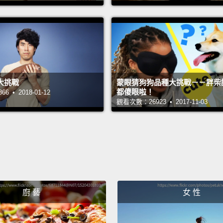
develo
and th
one ou
對於這
好笑的
大挑戰
蒙眼猜狗狗品種大挑戰－－胖柴
（名），
都傻眼啦！
 • 2018-01-12
觀看次數：26923 • 2017-11-03
Lord
186
金獵犬
The Am
and th
廚 藝
女 性
never l
look no