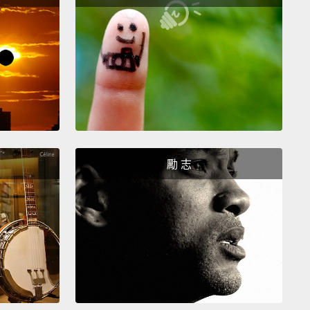
的禮儀小姐。
a Wells:
They are so willing to work for the people
re bonded with.
They are just so ready to please
amilies.
oria Wells:它們很願意為飼主工作，人狗合為一體。它們就
好要取悅它們的家人。
n't have to bother saying "fetch" to these guys.
勵 志
s hunters to retrieve fowl from water and land, they
n tirelessly all day.
操心跟它們說「去撿」。被培育成從水裡和陸上銜回禽
的獵人，它們可以整天毫無疲態地奔跑。
s are a big dog,
measuring around twenty-two
 in height and an average weight of sixty-five