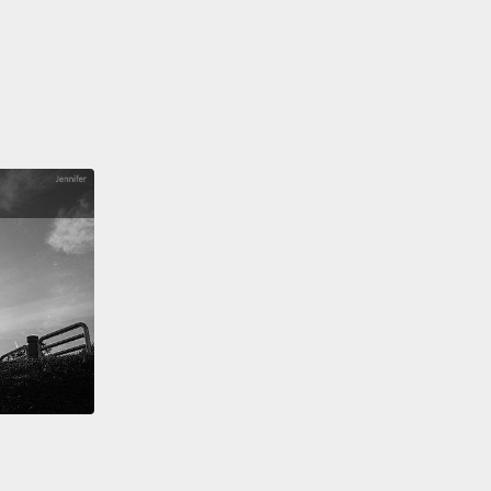
r reputation.
狗很愛咀嚼。是的，又談到那軟嘴巴，它生來就是為了
中銜回水禽的。但是有時候有點太超過了。一些不好的
響到它們的名聲。
cholas Dodman:
Aggression is now a feature in some
not the whole breed, but you gotta watch out for it.
lden's actually number three on the National Bite
,
and what is an epidemic of bites these days.
Nicholas Dodman:現在某些品種的特色是其攻擊性，不是
品種，但是你必須要小心。黃金獵犬實際上是在全國狗
行榜上排名第三，這些日子狗咬人是一種流行時疫。
s number one and number two?
The German
rd's at one,
the Chow Chow at two.
And like its