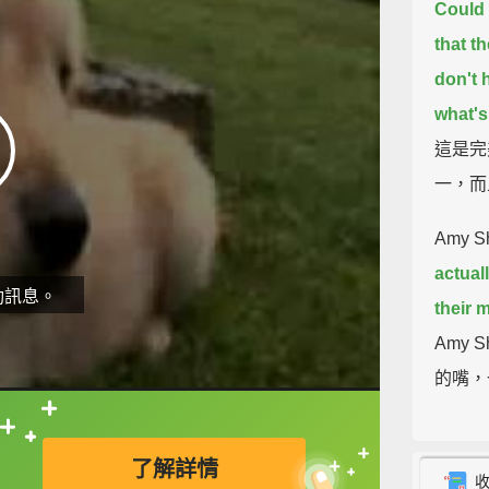
Could 
that t
don't 
what's
這是完
一，而
Amy Sh
actual
動訊息。
their 
Amy
的嘴，
Often 
直接查字典喔！
了解詳情
retrie