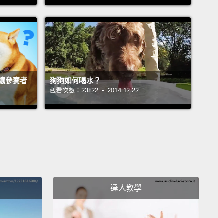
ped the dog in the 1860s
with the love for the water
e desire to retrieve.
Well, the Tweedsters knock this
t of the park.
隻漂亮的混種狗狗，你剛好可以感謝一個人，而他有個
名字（姓）：Lord Tweedmouth，或是你喜歡他的本名
讓參賽者
狗狗如何喝水？
Sir Dudley Marjoribanks。身為一個熱衷的獵人，
觀看次數：23822 • 2014-12-22
 Tweedmouth住在Loch Ness湖的岸旁，就在那邊，他在
0年代培育了這種愛水且喜愛銜回獵物的狗狗。嗯，這些黃
做得很好。
erican Kennel Club registered The Golden in 1925
e breed flourished to the 30s and 40s,
and has
達人教學
ost its popularity.
And if forbidding is your thing,
 further.
They are rocking the good behavior