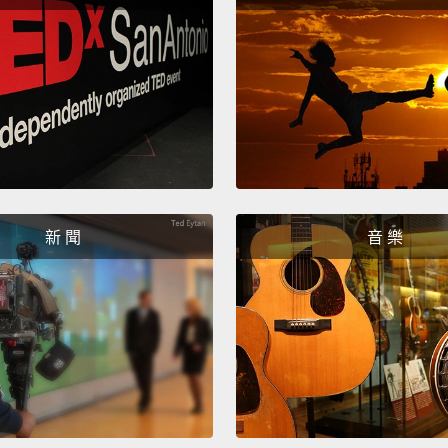
狗狗界
Victori
they a
their f
Vict
是準備
You do
新 聞
音 樂
Bred a
will ru
你無需
鳥獵物
Golden
inches