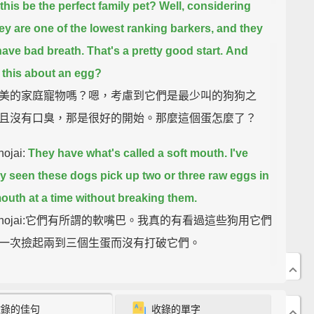
this be the perfect family pet?
Well, considering
hey are one of the lowest ranking barkers,
and they
have bad breath.
That's a pretty good start.
And
 this about an egg?
美的家庭寵物嗎？嗯，考慮到它們是最少叫的狗狗之
且沒有口臭，那是很好的開始。那麼這個蛋怎麼了？
ojai:
They have what's called a soft mouth.
I've
ly seen these dogs pick up two or three raw eggs in
mouth
at a time without breaking them.
 Shojai:它們有所謂的軟嘴巴。我真的有看過這些狗用它們
一次撿起兩到三個生蛋而沒有打破它們。
referred to simply as "The Golden,"
the golden
ver is one of the most beloved dogs,
and is always
收錄的佳句
收錄的單字