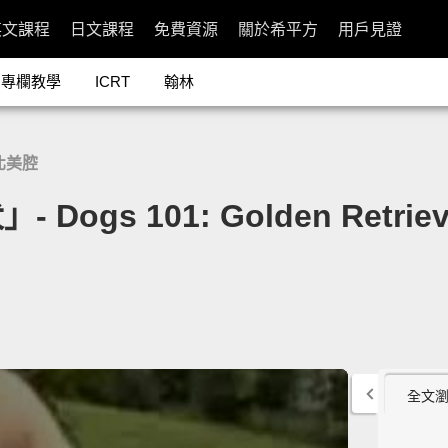
英文課程
日文課程
免費資源
關於希平方
用戶見證
專欄教學
ICRT
翰林
北美腔
gs 101: Golden Retriev
全文