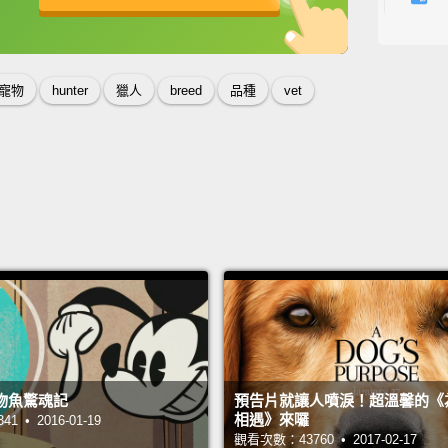
ranked
英
中
免費功能
功能升級
通常僅
一，而
寵物
hunter
獵人
breed
品種
vet
Amy Sh
pet go
are we
Amy
多藝，
And th
happy 
Tweed
Marjor
物魚驚魂記
預告片就讓人噴淚！超溫馨的《
相遇》來囉
 • 2016-01-19
near t
觀看次數：43760 • 2017-02-17