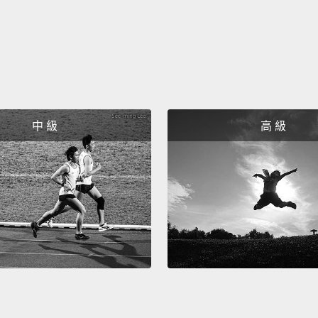
of thei
這些狗
在狩獵
評論影
Dr. Ni
中 級
高 級
lines,
And go
Parade
Dr. 
全部的
咬人排
Who i
Shephe