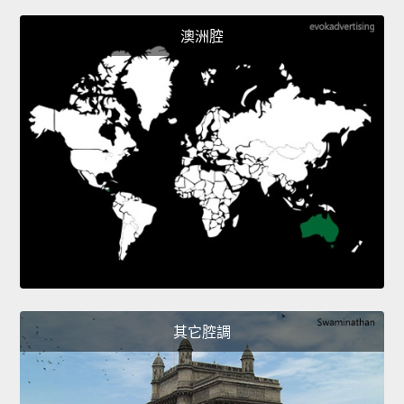
澳洲腔
其它腔調