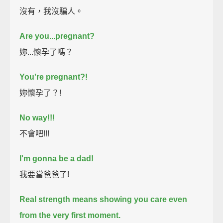
沒有，我沒騙人。
Are you...pregnant?
妳...懷孕了嗎？
You're pregnant?!
妳懷孕了？!
No way!!!
不會吧!!!
I'm gonna be a dad!
我要當爸爸了!
Real strength means showing you care even
from the very first moment.