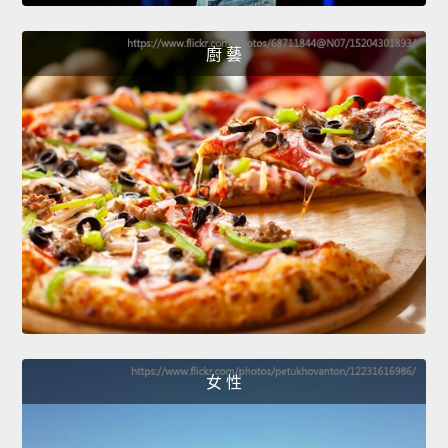
廚 藝
女 性