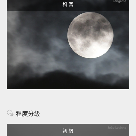
科 普
程度分級
初 級