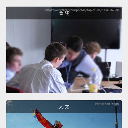
會 談
人 文