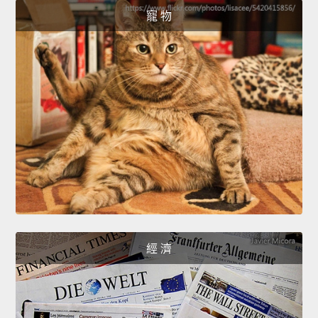
寵 物
經 濟