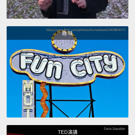
趣 味
TED演講