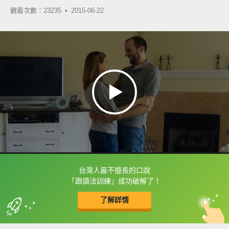
觀看次數：23235 •
2015-06-22
台灣人最不擅長的口說
框選或點兩下字幕可以直接查字典喔！
「跟讀法訓練」成功破解了！
了解詳情
英
中
收錄佳句
功能升級