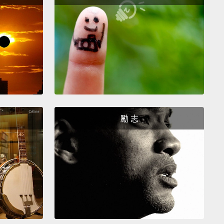
F PI
I的奇幻漂流
勵 志