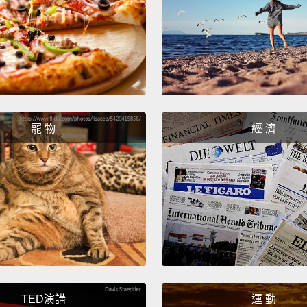
me, it 
animal
enough
the dr
鯨魚衝
調，將
寵 物
經 濟
得它效
數千磅
高的破
We jus
comes 
我們只
酷。
TED演講
運 動