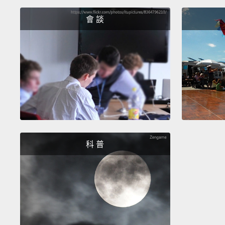
會 談
科 普