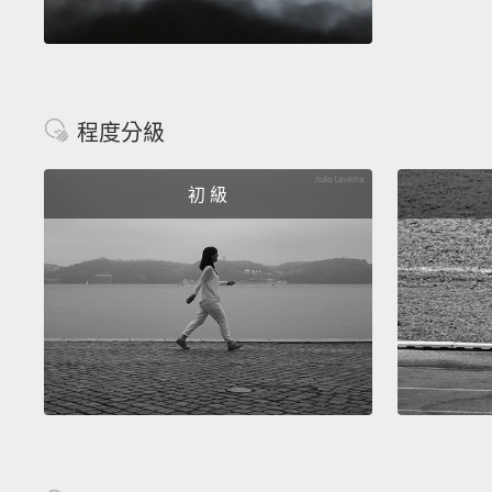
程度分級
初 級