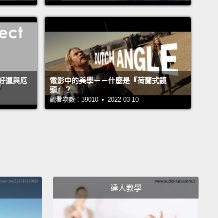
even on the tank, put it among this 26-foot boat
 have
never flown with the insurance adjusters.
So
 to make a digital tiger and make sure that it looked
 as the back to back with the real thing.
們必須找出方法來處理海洋，接著是動物。嗯...我們甚
好運與厄
電影中的美學－－什麼是『荷蘭式鏡
.雖然我們的確有使用一些真正的老虎，我們不可能有辦法
頭』？
觀看次數：39010 • 2022-03-10
是經過訓練的老虎和真正的演員一起放在救生筏上。
甚至是在儲水池中拍攝，放在這26英呎長的船上也過不了
員那關。所以我們得做出一隻數位老虎，並確保牠看起
的依照實物繪製出來的。
ale breach, it has a slightly overcranked feel, a
達人教學
motion feel.
And again to get that weight into that
is...is tricky, and I think it works well.
You know, for