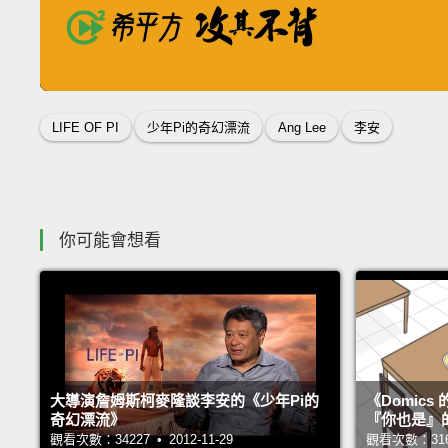
你有高學歷，但面試卻講不好英文
你不覺得生氣嗎？
收錄佳句
LIFE OF PI
少年Pi的奇幻漂流
Ang Lee
李安
你可能會想看
大導演詹姆斯柯麥隆談李安的《少年Pi的
《Domic
奇幻漂流》
『你也是』
觀看次數：34227 • 2012-11-29
觀看次數：31680