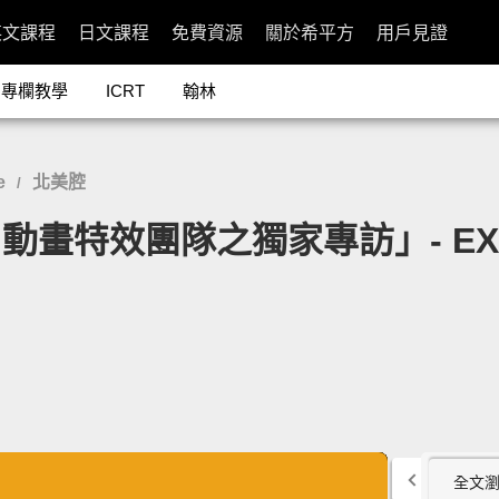
英文課程
日文課程
免費資源
關於希平方
用戶見證
專欄教學
ICRT
翰林
e
北美腔
/
效團隊之獨家專訪」- EXCLUSIV
全文