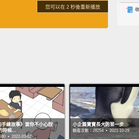
了解詳情
說：「
重新播放
So the
英
中
免費功能
功能升級
portra
And you
right t
runnin
所以.
化。你
三的流
So we 
the an
s 的手繪故事》當你不小心說
小企鵝寶寶長大的第一步
some p
的時候…
觀看次數：28254 • 2021-10-29
even th
 • 2022-03-02