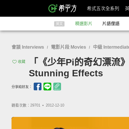
希式五次全系列
精選影片
片語俚語
英文
會談 Interviews
電影片段 Movies
中級 Intermediat
/
/
「《少年Pi的奇幻漂流》動畫特
收藏
Stunning Effects
分享給好友：
觀看次數：29701 •
2012-12-10