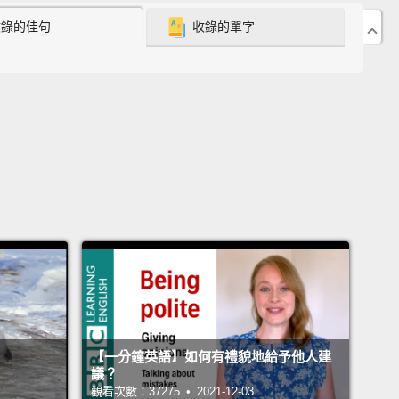
我們不知道。所以為何不試試看呢？」
收錄的佳句
收錄的單字
...you know, the challenges for us were how to
y an ocean that's as much a character as possible.
 know this is the first film in a while that's really...
here in the ocean, non-stop for over three fifth of the
g time.
..你知道的，我們的挑戰就是如何盡可能地將海洋擬人
知道這是近期的第一部電影，有連續不斷，超過五分之
程，真的...就在海洋之中進行拍攝。
had to find the way to deal with the ocean and then
imals. Hmm...
Even we did...even though we did use
【一分鐘英語】如何有禮貌地給予他人建
ractical tigers, there was no ways we're putting
議？
e trained tiger on the life raft with the actual actor.
觀看次數：37275 • 2021-12-03