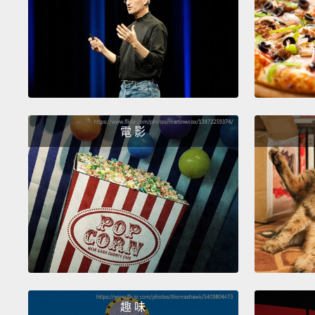
電 影
趣 味