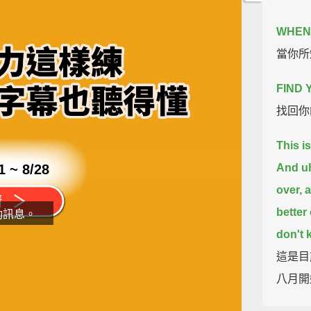
WHEN 
當你所
FIND
找回你
This i
1 ~ 8/28
And uh
over, a
better
動訊息。
don't 
這是目
八月開
片
在立體