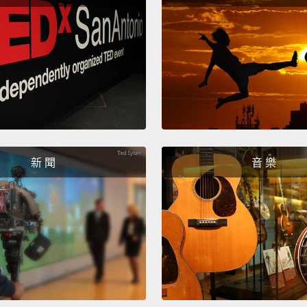
LIFE O
少年P
新 聞
音 樂