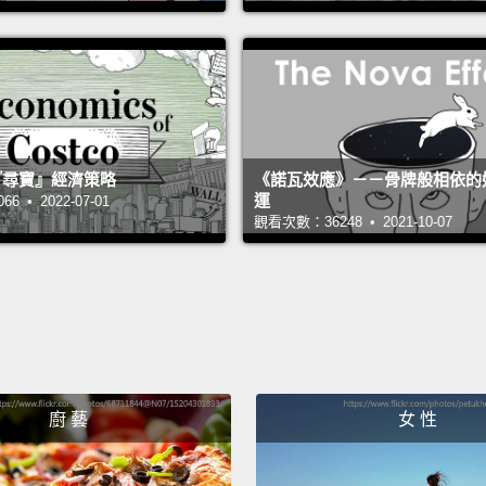
Hmm...
would
we had
as real
所以我
 的『尋寶』經濟策略
《諾瓦效應》－－骨牌般相依的
至..
運
 • 2022-07-01
觀看次數：36248 • 2021-10-07
將甚至
嗯..
保險專
來像真
The wh
廚 藝
女 性
slight 
animal 