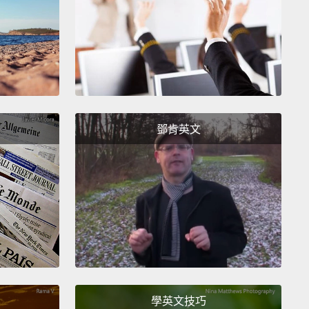
was just really important that we could feel an
 weighing tons of pounds.
And that it was powerful
 to breach out of the water to that height,
just to fit
ama and to make it spectacular.
擊，有些許高速攝影的感覺，慢動作的感覺。再次強
那樣的重量感加在動物身上...是很需要技巧的，而我覺
鄧肯英文
果很好。你知道，對我而言，我們能夠感受到動物重達
(一噸為兩千磅)是非常重要的。而這力量強大，足以高
水而出，以使它符合戲劇性及壯觀。
t pushed the height of the jump, and the whale
out of the water completely, and it looks cool.
是提高跳躍的高度，讓鯨魚完全跳出水面，這看起來很
學英文技巧