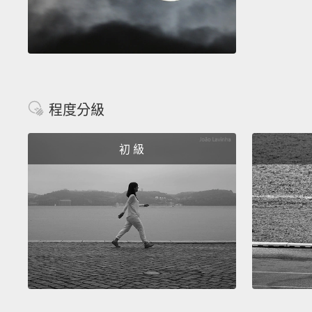
程度分級
初 級