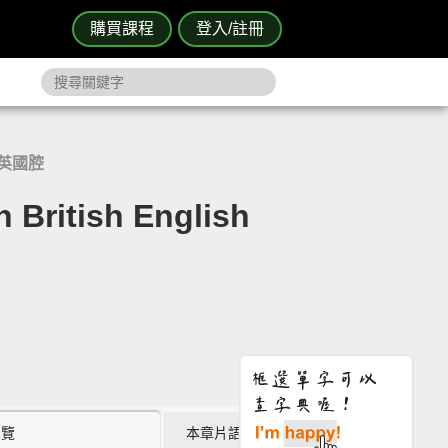
購買課程
登入/註冊
英國腔
tish English
瀏覽
本章片語 (6)