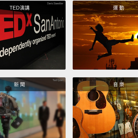
參加葬
TED演講
運 動
了」的
「他們
And th
means 
tired. I
stop he
five,
I 
新 聞
音 樂
接下來第
務」。
就是「
們已經
Thank 