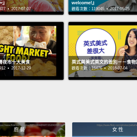
～』
welcome!』
cruel,
 • 2017-07-07
觀看次數：119045 • 2017-05-25
means
intervi
might 
那第二
正面的。
灣夜市十大美食
英式與美式英文的差別－－食物
前、工
 • 2017-12-29
觀看次數：16476 • 2018-07-04
「Bre
So sin
equati
leg."
A
expens
it cost
廚 藝
女 性