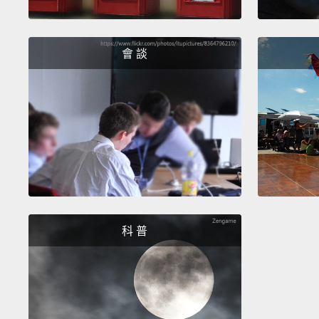
會 談
科 普