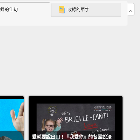
喔。
收錄的佳句
收錄的單字
so our first expression is "a piece of cake."
And
s very similar to "easy-peasy, lemon squeezy," which
discussed in a previous video.
And basically, it
very easy.
So I might come out of a particularly
xam saying, "That exam was a piece of cake."
That
as really easy.
我們第一個用語是「a piece of cake」。而那就跟
y-peasy, lemon squeezy」的意思很類似，這我們在上一
有討論過。基本上，那就是「很簡單」的意思。所以我
考完一個很簡單的考試後說：「那考試真的不難。」那
簡單。
mber two, "Break a leg!" actually looks really rather
愛就要說出口！『我愛你』的各國說法