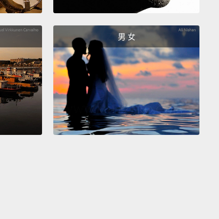
n British Expressions."
I hope you liked it, and I
ou learned something.
Make sure you connect with
男 女
social media, as I said before,
and have a very
 week.
Bye!
謝收看這集的「五個常見的英式英文用語」。希望你們
也希望你們有學到東西。像我之前說的，一定要追蹤我
網站，祝你們有個美好的一週。掰掰!
ne is off!
臭酸了!