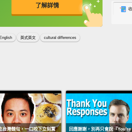
博帳號
了解詳情
Okay, 
英
中
免費功能
功能升級
this i
we've 
 English
英式英文
cultural differences
means 
easy e
exam w
好，所以
「eas
部影片
可能在
考試很
So, nu
吃台灣麵包，一口咬下立刻驚
回應謝謝，別再只會說『You're