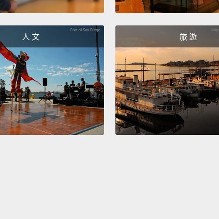
Commo
hope y
人 文
旅 遊
all my 
lovely
非常感
喜歡，
的社群
This wi
這紅酒