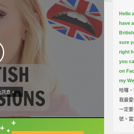
Hello 
have a
Britis
sure y
right h
you ca
on Fa
my Wei
哈囉，
動訊息。
我最愛
一定要
號。當
Fac
直接查字典喔！