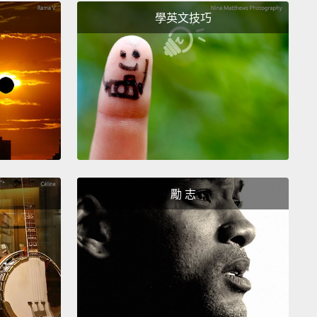
禮。我的鄰居過世了」。這就是一種說「我鄰居死掉
學英文技巧
方式，但因為我們不想講出「死」這個字，所以我們說
過世了」。
en we have number five, "to call it a day."
And this
"to end a task."
So, for example,
"I'm feeling a bit
 think I'll call it a day."
And that means "I think I'll
re. Let's finish."
So, well, as we come to number
think I'll call it a day now!
Bye!
勵 志
五個「to call it a day」。意思就是「結束一個任
例如：「我覺得有點累。我想我就到這邊了。」那意思
我想我就在這邊先停止。我們做個結束吧。」所以，我
到第五個了，我想我們現在就先到這邊吧!掰掰!
you so much for watching this episode of "Five