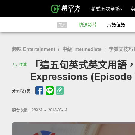
希式五次全系列
精選影片
片語俚語
英文
趣味 Entertainment
中級 Intermediate
學英文技巧 Eng
/
/
「這五句英式英文用語，你聽得懂
收藏
Expressions (Episode 
分享給好友：
觀看次數：28924 •
2018-05-14