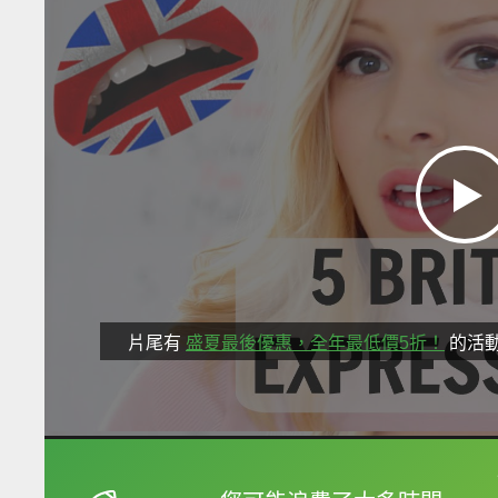
片尾有
盛夏最後優惠，全年最低價5折！
的活
框選或點兩下字幕可以