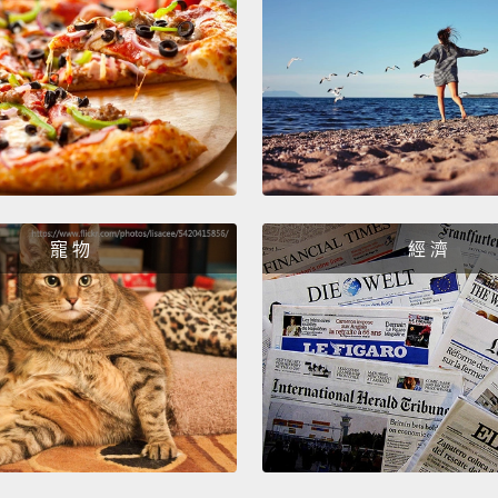
那既然
第三個是
很昂貴
了很多
Now, th
clogs.
quite a
寵 物
經 濟
someon
My nei
neighb
word,
那下一個
就是指
是一種