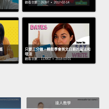
觀看次數：26397 • 2017-02-14
but I promise you it's positive.
And "Break a leg!"
 "Good luck!"
So before a race, before a job
ew, before a test,
instead of saying "Good luck!," I
say "Break a leg!"
Do really well.
個「Break a leg!」聽起來好像滿殘忍的，但我保證這是
而「Break a leg!」代表「祝你好運」!所以在比賽
篇
只要三分鐘，輕鬆學會英文日期的寫法和
作面試前、考試前，比起說「祝你好運!」，我可能會說
唸法
ak a leg!」，好好發揮吧。
觀看次數：113902 • 2018-03-01
ce we're talking about legs, let's bring arms into the
on as well.
Number three is "It cost an arm and a
nd this basically means something was really
ive.
If I say, "My bag cost an arm and a leg," I mean
 a lot of money.
達人教學