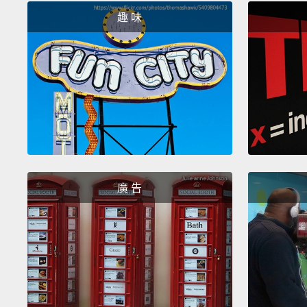
趣 味
廣 告