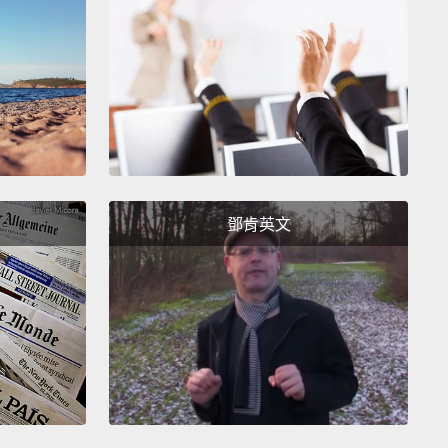
我們在說跟腿有關的用語，我們也連同手臂一起討論。
「It cost an arm and a leg」。而這基本上就是指東西
。如果我說：「我的包包貴死了」，我的意思就是那花
錢。
e next one isn't particularly nice.
It is "to pop one's
"
And this actually means "to die,"
but we use it
ffectionately.
It's like a nice way of saying that
鄧肯英文
e's died.
So, "I'm going to a funeral this Sunday.
ghbor's popped his clogs."
It's a way of saying "My
or's died,"
but we don't want to say the "death"
so we say "They've popped their clogs."
並不是特別好。那是「to pop one's clogs」。那其實
「死掉」，但我們把這個用語用得比較有感情一點。這
表示別人過世比較好的說法。所以，「我這星期天要去